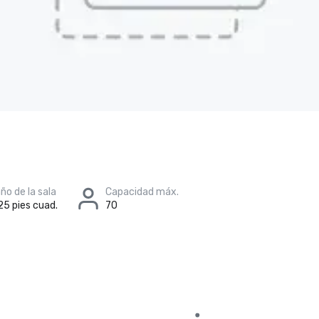
o de la sala
Capacidad máx.
25 pies cuad.
70