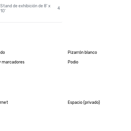
Stand de exhibición de 8' x
4
10'
ndo
Pizarrón blanco
y marcadores
Podio
ernet
Espacio (privado)