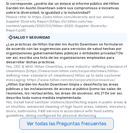
Si corresponde, ¿podría dar un enlace al informe público del Hilton
Garden Inn Austin Downtown sobre sus compromisos e iniciativas
sobre la diversidad, la igualdad y la inclusividad?
Please refer to https://jobs.hilton.com/diversity and our annual 
Supplier Diversity Report (https://cr.hilton.com/wp-
content/uploads/2021/03/Hilton-2020-Supplier-Diversity-
Report.pdf).
SALUD Y SEGURIDAD
¿Las prácticas de Hilton Garden Inn Austin Downtown se formularon
de acuerdo con las sugerencias para servicios de salud hechas por
organizaciones gubernamentales públicas o entidades privadas? De
ser así, escriba una lista de las organizaciones empleadas para
desarrollar dichas prácticas.
Yes, CDC & WHO. Hilton CleanStay, a new industry-defining standard of 
cleanliness (https://newsroom.hilton.com/corporate/news/hilton-
defining-new-standard-of-cleanliness) Hilton up to date customer 
messaging: https://www.hilton.com/en/corporate/coronavirus/
¿Hilton Garden Inn Austin Downtown limpia y desinfecta las áreas
públicas y las instalaciones de acceso al público (como las salas de
reuniones, los restaurantes, las áreas de ascensor, etc.)? De ser así,
describa toda nueva medida implementada.
Yes, Install hand sanitizer stations/disinfecting wipes in public areas & 
on shuttles; enhanced cleaning of high touch areas, lobbies, elevators, 
doors, bathrooms; F&B service in accordance with food safety 
guidelines, dining configured for physical distancing
Ver todas las Preguntas frecuentes