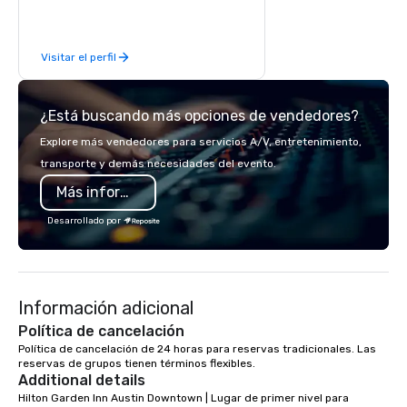
event is a Gala, Fund Rasier,
Corporate Event, Association
Conference, Government Seminar, or
Visitar el perfil
Multi-stage Festival Production; we
strive to ensure we meet your
standards at your budget level. Our
¿Está buscando más opciones de vendedores?
number one goal is for our clients to
effectively communicate their vision
Explore más vendedores para servicios A/V, entretenimiento,
in the way they want it delivered – an
transporte y demás necesidades del evento.
Ideal Event.
Más información
Desarrollado por
Información adicional
Política de cancelación
Política de cancelación de 24 horas para reservas tradicionales. Las 
reservas de grupos tienen términos flexibles.
Additional details
Hilton Garden Inn Austin Downtown | Lugar de primer nivel para 