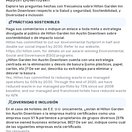
Explore las preguntas hechas con frecuencia sobre Hilton Garden Inn
Austin Downtown respecto a la Salud y seguridad, Sostenibilidad, y
Diversidad e inclusión
PRÁCTICAS SOSTENIBLES
Haga sus comentarios o indique un enlace a toda meta o estrategia
divulgada al público de Hilton Garden Inn Austin Downtown sobre
sostenibilidad o de impacto social.
Hilton has committed to cut our environmental footprint in half and 
double our social impact by 2030. Refer to our website, 
https://cr.hilton.com, for details on our award-winning Environmental, 
Social and Governance (ESG) programs.
¿Hilton Garden Inn Austin Downtown cuenta con una estrategia
centrada en la eliminación y desvío de basura (como plásticos, papel,
cartón, etc.)? De ser así, describa su estrategia para eliminar y
desviar la basura.
Yes, Hilton has committed to reducing waste in our managed 
operations by 50% by 2030. Through the end of 2020, we have 
reduced waste in our managed portfolio by 73% since our 2008 
baseline, and our managed and franchised hotels have reduced waste 
by 62%.
DIVERSIDAD E INCLUSIÓN
En el caso de hoteles de E.E. U.U. únicamente, ¿están el Hilton Garden
Inn Austin Downtown o la empresa matriz certificados como una
empresa cuyo 51 % pertenece a propietarios de grupos diversos (51%
diverse owned business enterprise, BE)? De ser así, indique como cuál
de las siguientes empresas está certificado.
Sin respuesta.