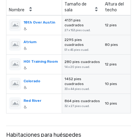
Tamaño de
Altura del
Nombre
sala
techo
4131 pies
18th Over Austin
cuadrados
12 pies
27 x 153 pies cuad.
2295 pies
Atrium
cuadrados
80 pies
51 x 45 pies cuad.
HGI Training Room
280 pies cuadrados
12 pies
14 x 20 pies cuad.
1452 pies
Colorado
cuadrados
10 pies
33 x 44 pies cuad.
Red River
864 pies cuadrados
10 pies
32 x 27 pies cuad.
Habitaciones para huéspedes