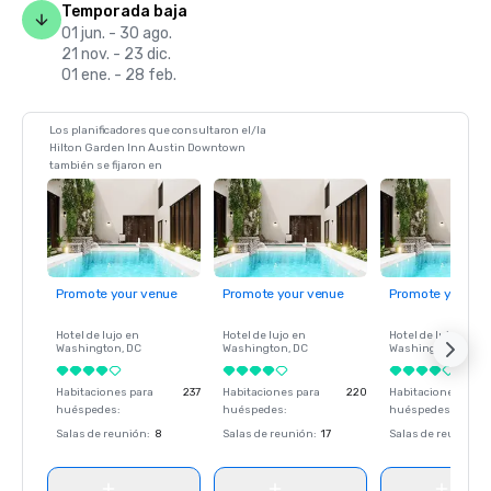
Temporada baja
01 jun. - 30 ago.
21 nov. - 23 dic.
01 ene. - 28 feb.
Los planificadores que consultaron el/la
Hilton Garden Inn Austin Downtown
también se fijaron en
Promote your venue
Promote your venue
Promote your ve
Hotel de lujo en
Hotel de lujo en
Hotel de lujo en
Washington
, DC
Washington
, DC
Washington
, DC
Habitaciones para
237
Habitaciones para
220
Habitaciones para
huéspedes
:
huéspedes
:
huéspedes
:
Salas de reunión
:
8
Salas de reunión
:
17
Salas de reunión
: