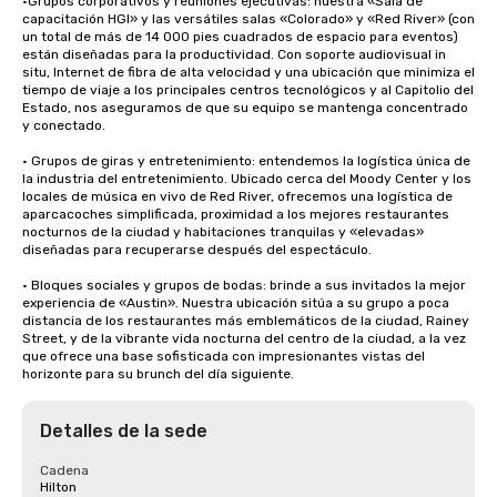
•Grupos corporativos y reuniones ejecutivas: nuestra «Sala de 
capacitación HGI» y las versátiles salas «Colorado» y «Red River» (con 
un total de más de 14 000 pies cuadrados de espacio para eventos) 
están diseñadas para la productividad. Con soporte audiovisual in 
situ, Internet de fibra de alta velocidad y una ubicación que minimiza el 
tiempo de viaje a los principales centros tecnológicos y al Capitolio del 
Estado, nos aseguramos de que su equipo se mantenga concentrado 
y conectado.

• Grupos de giras y entretenimiento: entendemos la logística única de 
la industria del entretenimiento. Ubicado cerca del Moody Center y los 
locales de música en vivo de Red River, ofrecemos una logística de 
aparcacoches simplificada, proximidad a los mejores restaurantes 
nocturnos de la ciudad y habitaciones tranquilas y «elevadas» 
diseñadas para recuperarse después del espectáculo.

• Bloques sociales y grupos de bodas: brinde a sus invitados la mejor 
experiencia de «Austin». Nuestra ubicación sitúa a su grupo a poca 
distancia de los restaurantes más emblemáticos de la ciudad, Rainey 
Street, y de la vibrante vida nocturna del centro de la ciudad, a la vez 
que ofrece una base sofisticada con impresionantes vistas del 
horizonte para su brunch del día siguiente.
Detalles de la sede
Cadena
Hilton