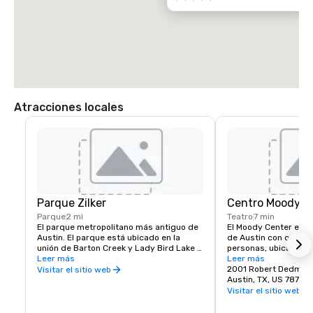
Atracciones locales
Parque Zilker
Centro Moody
Parque
2 mi
Teatro
7 min
El parque metropolitano más antiguo de 
El Moody Center es el 
Austin. El parque está ubicado en la 
de Austin con capaci
unión de Barton Creek y Lady Bird Lake y 
personas, ubicado en 
comprende más de 350 acres de tierra 
Leer más
Universidad de Texas
Leer más
de propiedad pública. El parque sirve 
2022, este moderno l
2001 Robert Dedman 
Visitar el sitio web
como centro de muchas actividades 
de 150 eventos al año,
Austin, TX, US 78712
recreativas e incluye importantes 
conciertos, baloncest
Visitar el sitio web
instalaciones y servicios, como la piscina 
Longhorns, comedias
Barton Springs, el jardín botánico Zilker, 
familiares. Con un di