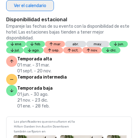
Ver el calendario
Disponibilidad estacional
Empareje las fechas de su evento con la disponibilidad de este
hotel. Las estaciones bajas tienden a tener mejor
disponibilidad.
ene.
feb.
mar.
abr.
may.
jun.
jul.
ago.
sep.
oct.
nov.
dic.
Temporada alta
01 mar. - 31 mar.
01 sept. - 20 nov.
Temporada intermedia
Temporada baja
01 jun. - 30 ago.
21 nov. - 23 dic.
01 ene. - 28 feb.
Los planificadores que consultaron el/la
Hilton Garden Inn Austin Downtown
también se fijaron en