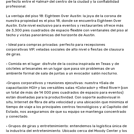
perfecto entre el «alma» del centro de la ciudad y la confiabilidad 
profesional.

La ventaja del piso 18: Eighteen Over Austin: la joya de la corona de 
nuestra propiedad es el piso 18, donde se encuentra Eighteen Over 
Austin. Este nivel exclusivo para eventos y restaurantes ofrece más 
de 3,300 pies cuadrados de espacio flexible con ventanales del piso al 
techo y vistas panorámicas del horizonte de Austin.

• Ideal para compras privadas: perfecto para recepciones 
corporativas VIP, veladas sociales de alto nivel o fiestas de clausura 
de giras.

• Comida en el lugar: disfrute de la cocina inspirada en Texas y de 
cócteles artesanales en un lugar que pasa sin problemas de un 
ambiente formal de sala de juntas a un evocador salón nocturno.

•Grupos corporativos y reuniones ejecutivas: nuestra «Sala de 
capacitación HGI» y las versátiles salas «Colorado» y «Red River» (con 
un total de más de 14 000 pies cuadrados de espacio para eventos) 
están diseñadas para la productividad. Con soporte audiovisual in 
situ, Internet de fibra de alta velocidad y una ubicación que minimiza el 
tiempo de viaje a los principales centros tecnológicos y al Capitolio del 
Estado, nos aseguramos de que su equipo se mantenga concentrado 
y conectado.

• Grupos de giras y entretenimiento: entendemos la logística única de 
la industria del entretenimiento. Ubicado cerca del Moody Center y los 