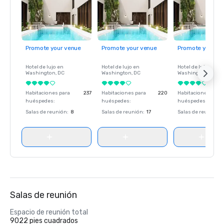
Promote your venue
Promote your venue
Promote your ve
Hotel de lujo en
Hotel de lujo en
Hotel de lujo en
Washington
, DC
Washington
, DC
Washington
, DC
Habitaciones para
237
Habitaciones para
220
Habitaciones para
huéspedes
:
huéspedes
:
huéspedes
:
Salas de reunión
:
8
Salas de reunión
:
17
Salas de reunión
:
Salas de reunión
Espacio de reunión total
9022 pies cuadrados