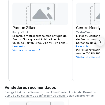
Parque Zilker
Centro Moody
Parque
2 mi
Teatro
7 min
El parque metropolitano más antiguo de 
El Moody Center es el 
Austin. El parque está ubicado en la 
de Austin con capaci
unión de Barton Creek y Lady Bird Lake y 
personas, ubicado en 
comprende más de 350 acres de tierra 
Leer más
Universidad de Texas
Leer más
de propiedad pública. El parque sirve 
2022, este moderno l
2001 Robert Dedman 
Visitar el sitio web
como centro de muchas actividades 
de 150 eventos al año,
Austin, TX, US 78712
recreativas e incluye importantes 
conciertos, baloncest
Visitar el sitio web
instalaciones y servicios, como la piscina 
Longhorns, comedias
Barton Springs, el jardín botánico Zilker, 
familiares. Con un di
el Centro de Naturaleza y Ciencia de 
suites y clubes de pr
Austin, el Zilker Clubhouse, el Girl Scout 
espacios sociales vib
Lodge, el Sunshine Camp, el teatro Zilker 
convertido rápidamen
Hillside, el Zilker Caretaker Lodge, los 
emblemático para el 
jardines de esculturas Umlauf, el centro 
vivo en Austin.
recreativo McBeth, el sendero para 
Vendedores recomendados
caminar y andar en bicicleta Ann and Roy 
Escogido(s) específicamente por Hilton Garden Inn Austin Downtown 
Butler y el sendero Barton Creek. El 
debido a su servicio de confianza y su colaboración sin problemas.
parque alberga eventos a gran escala, 
como el Austin City Limits Music Festival, 
el Trail of Lights y el ABC Kite Festival.