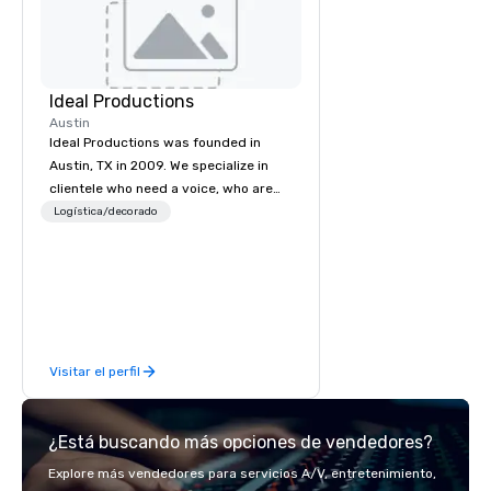
Ideal Productions
Austin
Ideal Productions was founded in
Austin, TX in 2009. We specialize in
clientele who need a voice, who are
often overlooked by the national big
Logística/decorado
brands. We work in partnership with
our clients to ensure their vision is
flawlessly achieved. Whether your
event is a Gala, Fund Rasier,
Corporate Event, Association
Conference, Government Seminar, or
Visitar el perfil
Multi-stage Festival Production; we
strive to ensure we meet your
standards at your budget level. Our
¿Está buscando más opciones de vendedores?
number one goal is for our clients to
effectively communicate their vision
Explore más vendedores para servicios A/V, entretenimiento,
in the way they want it delivered – an