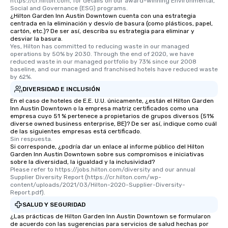
https://cr.hilton.com, for details on our award-winning Environmental, 
Social and Governance (ESG) programs.
¿Hilton Garden Inn Austin Downtown cuenta con una estrategia
centrada en la eliminación y desvío de basura (como plásticos, papel,
cartón, etc.)? De ser así, describa su estrategia para eliminar y
desviar la basura.
Yes, Hilton has committed to reducing waste in our managed 
operations by 50% by 2030. Through the end of 2020, we have 
reduced waste in our managed portfolio by 73% since our 2008 
baseline, and our managed and franchised hotels have reduced waste 
by 62%.
DIVERSIDAD E INCLUSIÓN
En el caso de hoteles de E.E. U.U. únicamente, ¿están el Hilton Garden
Inn Austin Downtown o la empresa matriz certificados como una
empresa cuyo 51 % pertenece a propietarios de grupos diversos (51%
diverse owned business enterprise, BE)? De ser así, indique como cuál
de las siguientes empresas está certificado.
Sin respuesta.
Si corresponde, ¿podría dar un enlace al informe público del Hilton
Garden Inn Austin Downtown sobre sus compromisos e iniciativas
sobre la diversidad, la igualdad y la inclusividad?
Please refer to https://jobs.hilton.com/diversity and our annual 
Supplier Diversity Report (https://cr.hilton.com/wp-
content/uploads/2021/03/Hilton-2020-Supplier-Diversity-
Report.pdf).
SALUD Y SEGURIDAD
¿Las prácticas de Hilton Garden Inn Austin Downtown se formularon
de acuerdo con las sugerencias para servicios de salud hechas por