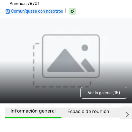
América, 78701
|
Comuníquese con nosotros
Ver la galería (15)
Información general
Espacio de reunión
Habi