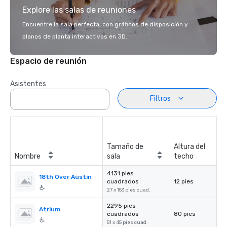
Explore las salas de reuniones
Encuentre la sala perfecta, con gráficos de disposición y
planos de planta interactivos en 3D.
Espacio de reunión
Asistentes
Filtros
Tamaño de
Altura del
Nombre
sala
techo
4131 pies
18th Over Austin
cuadrados
12 pies
27 x 153 pies cuad.
2295 pies
Atrium
cuadrados
80 pies
51 x 45 pies cuad.