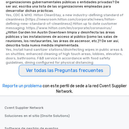
organizaciones gubernamentales públicas o entidades privadas? De
ser así, escriba una lista de las organizaciones empleadas para
desarrollar dichas prácticas.
Yes, CDC & WHO. Hilton CleanStay, a new industry-defining standard of 
cleanliness (https://newsroom.hilton.com/corporate/news/hilton-
defining-new-standard-of-cleanliness) Hilton up to date customer 
messaging: https://www.hilton.com/en/corporate/coronavirus/
¿Hilton Garden Inn Austin Downtown limpia y desinfecta las áreas
públicas y las instalaciones de acceso al público (como las salas de
reuniones, los restaurantes, las áreas de ascensor, etc.)? De ser así,
describa toda nueva medida implementada.
Yes, Install hand sanitizer stations/disinfecting wipes in public areas & 
on shuttles; enhanced cleaning of high touch areas, lobbies, elevators, 
doors, bathrooms; F&B service in accordance with food safety 
guidelines, dining configured for physical distancing
Ver todas las Preguntas frecuentes
Reporte un problema
con este perfil de sede a la red Cvent Supplier
Network.
Cvent Supplier Network
Soluciones en el sitio (Onsite Solutions)
Software de gestión de eventos