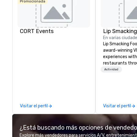
Promocionada
CORT Events
En varias ciudad
Lip Smacking Foo
award-winning VI
experiences with 
restaurants thr
United States. C
Actividad
daytime activity
around where gro
immediately to t
the house at th
after restaurant
Visitar el perfil
Visitar el perfil
parade of signat
craft cocktails a
with complete VIP
¿Está buscando más opciones de vended
unique experienc
the opportunity t
Explore más vendedores para servicios A/V, entretenimient