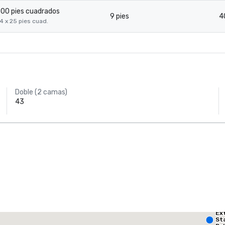
00 pies cuadrados
9 pies
4
4 x 25 pies cuad.
Doble (2 camas)
43
AC Hotel Dallas
by the Galleria
Ex
The Highland Dallas, Curio Collection by Hilton
St