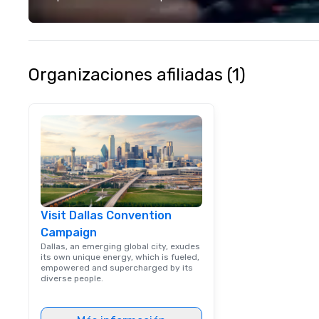
different colleag
venue to mix, min
network. Each tou
professional guid
escorting large g
Organizaciones afiliadas (1)
utmost care, who
each experience 
engaging informa
way. Lip Smacking Foodie Tours
are both an enter
and unique dinin
melded into one, 
add new vitality
events, from co
Visit Dallas Convention
team building. All-Inclusive Group
Campaign
Dining When meet
book a corporate
Dallas, an emerging global city, exudes
its own unique energy, which is fueled,
through Lip Smac
empowered and supercharged by its
Tours, the entire
diverse people.
a top-notch dini
with three to fou