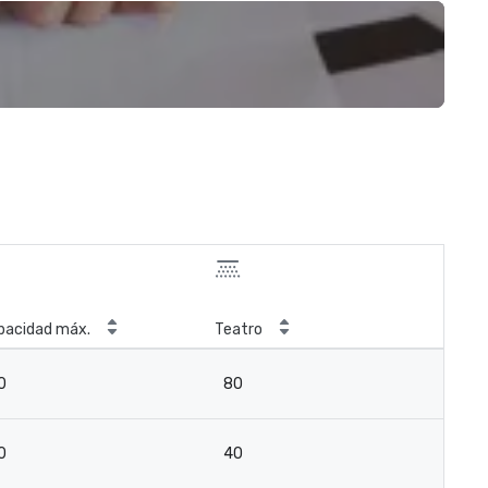
pacidad máx.
Teatro
0
80
0
40