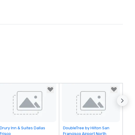
Removed from favorites
Removed from favorites
Drury Inn & Suites Dallas
DoubleTree by Hilton San
Frisco
Francisco Airport North