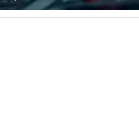
ues at each
most renowned and demanding
in
gle, and easily
corporate, cultural and
li
r is led by a
entertainment clients.
cr
e specializing in
roups with
 personalizes
with fun and
tion along the
taining activity
g experience
that are sure to
 to meeting
nferences to
ing planners
 group event
king Foodie
 group is assured
ng experience
r signature