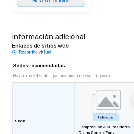
Más información
dishes at each r
affordable tours 
person with tax 
included. The onl
included are drin
beverage packag
Información adicional
available, which 
Enlaces de sitios web
signature cocktai
stops. Build Your Network Our
Recorrido virtual
exclusive experi
ultimate networ
Sedes recomendadas
opportunities. At 
Hay otras 24 sedes que coinciden con sus requisitos
down dinner, you’
engage the perso
right of you. Bec
take place at mul
restaurants, with
between, there a
opportunities to 
Sede actual
different people 
Sede
down at each ve
Hampton Inn & Suites North
Dallas Central Expy
traverse along t