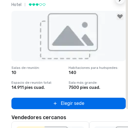
Hotel
H
Removed from favorites
Salas de reunión
:
Habitaciones para huéspedes
:
S
10
140
Espacio de reunión total
:
Sala más grande
:
E
14.911 pies cuad.
7500 pies cuad.
1
Elegir sede
Vendedores cercanos