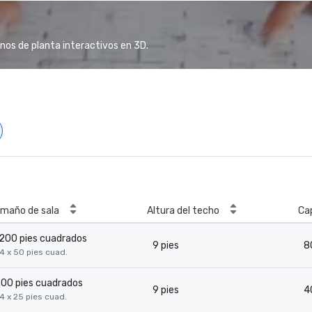
anos de planta interactivos en 3D.
maño de sala
Altura del techo
Ca
200 pies cuadrados
9 pies
8
4 x 50 pies cuad.
00 pies cuadrados
9 pies
4
4 x 25 pies cuad.