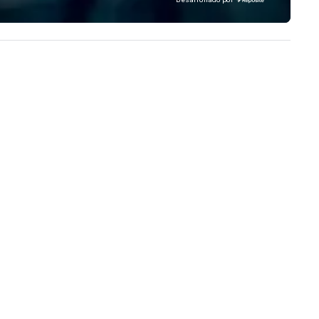
Desarrollado por
dustries, Tallen brings visions to
experience to help you find a
fe and ensures every event
implement the right solutions
eates lasting impact.