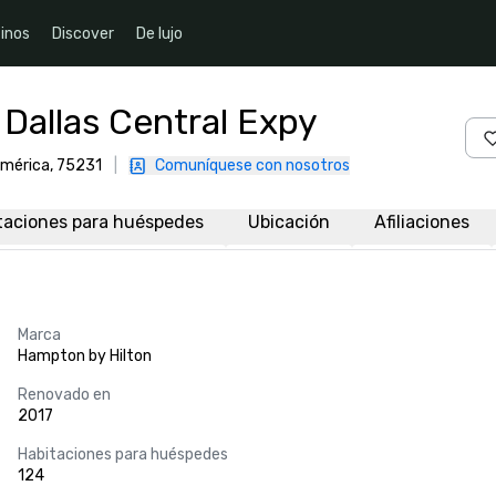
inos
Discover
De lujo
Dallas Central Expy
América, 75231
|
Comuníquese con nosotros
taciones para huéspedes
Ubicación
Afiliaciones
Marca
Hampton by Hilton
Renovado en
2017
Habitaciones para huéspedes
124