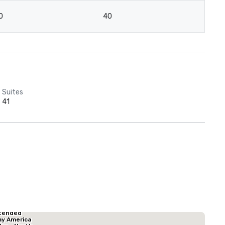
0
40
Suites
41
tended
La Quinta Inn & Suites by Wyndham Dallas North Central
Hotel Mocking
ay America