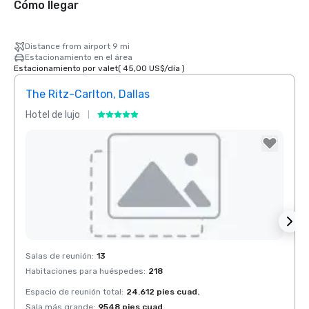
Cómo llegar
Distance from airport 9 mi
Estacionamiento en el área
Estacionamiento por valet
(
45,00 US$
/
día
)
The Ritz-Carlton, Dallas
Sher
Hotel de lujo
Hotel
Removed from favorites
Rem
Salas de reunión
:
13
Salas 
Habitaciones para huéspedes
:
218
Habit
Espacio de reunión total
:
24.612 pies cuad.
Espaci
Sala más grande
:
9548 pies cuad.
Sala 