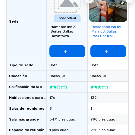
groups, small or large.
experiences can acc
groups from as few as
Sede actual
Sede
as 500 guests, making
Hampton Inn &
Residence Inn by
Removed from
choice for any corpora
Suites Dallas
Marriott Dallas
favorites
Stress-Free Booking 
Downtown
Park Central
a tour is stress-free a
enjoy the company of 
more easily. You’ll tak
knowing that everythin
Tipo de sede
Hotel
Hotel
of from the moment the
booked to the minute i
Ubicación
Dallas
, US
Dallas
, US
Since the menu is alre
have nothing to worry 
Calificación de la sede
remember to submit ah
Habitaciones para huéspedes
176
139
date any dietary restr
allergies for anyone in
Salas de reuniones
3
1
Feel Like a VIP at Each
Smacking Foodie Tours
Sala más grande
3471 pies cuad.
990 pies cuad.
group members never 
Espacio de reunión
1 pies cuad.
990 pies cuad.
about waiting in line to