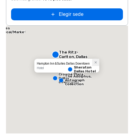
Elegir sede
allas Marriott
uites
edical/Market
enter
The Ritz-
Carlton, Dallas
Hampton Inn & Suites Dallas Downtown
Sheraton
Hotel
Dallas Hotel
Crowne Plaza
The Adolphus,
Dallas
Autograph
Downtown
Collection