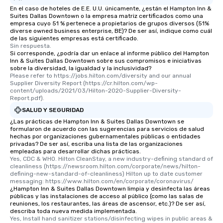
En el caso de hoteles de E.E. U.U. únicamente, ¿están el Hampton Inn &
are special, from the fi
Suites Dallas Downtown o la empresa matriz certificados como una
last. It’s an experienc
empresa cuyo 51 % pertenece a propietarios de grupos diversos (51%
will reminisce about lo
diverse owned business enterprise, BE)? De ser así, indique como cuál
de las siguientes empresas está certificado.
leave. Location, Location, Location
Sin respuesta.
One of the best reason
Si corresponde, ¿podría dar un enlace al informe público del Hampton
Inn & Suites Dallas Downtown sobre sus compromisos e iniciativas
convenient and efficie
sobre la diversidad, la igualdad y la inclusividad?
experience is designed
Please refer to https://jobs.hilton.com/diversity and our annual 
restaurants are within
Supplier Diversity Report (https://cr.hilton.com/wp-
content/uploads/2021/03/Hilton-2020-Supplier-Diversity-
walking distance of ea
Report.pdf).
short stroll allows you
SALUD Y SEGURIDAD
members a chance to 
¿Las prácticas de Hampton Inn & Suites Dallas Downtown se
networking opportunit
formularon de acuerdo con las sugerencias para servicios de salud
heading to the next pl
hechas por organizaciones gubernamentales públicas o entidades
privadas? De ser así, escriba una lista de las organizaciones
itinerary. You Get a Dinner and a Show
empleadas para desarrollar dichas prácticas.
Our tours offer an exqu
Yes, CDC & WHO. Hilton CleanStay, a new industry-defining standard of 
entertainment. All tour
cleanliness (https://newsroom.hilton.com/corporate/news/hilton-
defining-new-standard-of-cleanliness) Hilton up to date customer 
knowledgeable, profes
messaging: https://www.hilton.com/en/corporate/coronavirus/
who leads the group on
¿Hampton Inn & Suites Dallas Downtown limpia y desinfecta las áreas
públicas y las instalaciones de acceso al público (como las salas de
offering engaging tidb
reuniones, los restaurantes, las áreas de ascensor, etc.)? De ser así,
fascinating stories. S
describa toda nueva medida implementada.
interactive experience
Yes, Install hand sanitizer stations/disinfecting wipes in public areas & 