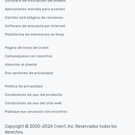
Software de inscripción del evento
needs. Go for as Long or as Short as
You Like Along with fle
Aplicaciones móviles para eventos
scheduling, Lip Smack
Gestión estratégica de reuniones
Tours also provides a 
Software de encuesta por Internet
durations. Our shortes
2.5 hours; our longest 
Plataforma de seminarios en línea
hours, with optional 
incentives.
Página de inicio de Cvent
Comuníquese con nosotros
Atención al cliente
Sus opciones de privacidad
Política de privacidad
Condiciones de uso del producto
Condiciones de uso del sitio web
Publique sus anuncios con nosotros
Copyright © 2000-2026 Cvent, Inc. Reservados todos los
derechos.