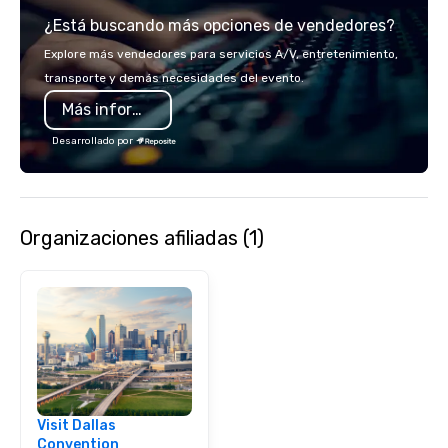
experience gives gues
¿Está buscando más opciones de vendedores?
opportunity to sit next 
colleagues at each ven
Explore más vendedores para servicios A/V, entretenimiento,
mingle, and easily net
transporte y demás necesidades del evento.
is led by a professiona
Más información
specializing in escort
with utmost care, who
Desarrollado por
each experience with 
engaging information 
Lip Smacking Foodie T
entertaining activity 
Organizaciones afiliadas (1)
dining experience meld
that are sure to add ne
meeting events, from 
team building. All-Inclusive Group
Dining When meeting p
corporate group event
Smacking Foodie Tours,
group is assured a top
experience with three 
Visit Dallas
signature dishes at ea
Convention
Our affordable tours a