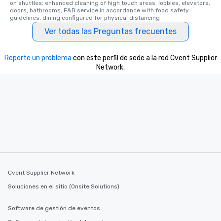
on shuttles; enhanced cleaning of high touch areas, lobbies, elevators, 
along the way exclusive
doors, bathrooms; F&B service in accordance with food safety 
ensuring there is neve
guidelines, dining configured for physical distancing
Different Types of Cuis
Ver todas las Preguntas frecuentes
experiences offer the a
several renowned rest
Reporte un problema
con este perfil de sede a la red Cvent Supplier
convenient outing, inc
Network.
and your guests might
discovered otherwise 
at a typical corporate 
a way to try some of t
in the city and dive in
cuisines and dishes. Al
selected dishes are cu
high standards to ensu
delight any palate. Tours Available
from Day to Night With
group experience, bookin
Cvent Supplier Network
key. Whether you desir
Soluciones en el sitio (Onsite Solutions)
business hours or earl
after work, we can coo
Software de gestión de eventos
you to provide options 