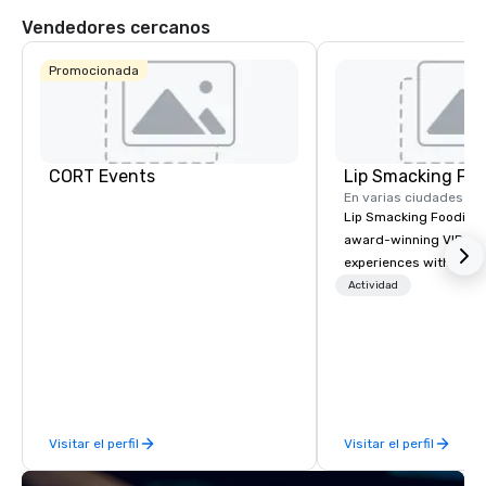
Vendedores cercanos
Promocionada
CORT Events
Lip Smacking Foo
En varias ciudades
Lip Smacking Foodie T
award-winning VIP gro
experiences with visits
restaurants throughou
Actividad
States. Choose either
activity or evening d
groups are escorted i
the best tables in the 
most-sought-after res
enjoy a parade of sign
Visitar el perfil
Visitar el perfil
and craft cocktails at 
with complete VIP serv