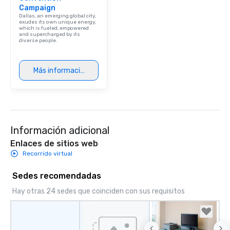
Campaign
person with tax and gr
Dallas, an emerging global city,
included. The only thi
exudes its own unique energy,
which is fueled, empowered
are drinks. However, 
and supercharged by its
diverse people.
package upgrade is ava
provides guests a sign
at various stops. Build Your Network
Más información
Our exclusive experien
ultimate networking op
a typical sit-down dinn
to engage the person t
right of you. Because 
Información adicional
place at multiple resta
walking in between, th
Enlaces de sitios web
countless opportunitie
Recorrido virtual
with different people 
down at each venue a
Sedes recomendadas
traverse along the way
Hay otras 24 sedes que coinciden con sus requisitos
experiences not only 
ways to network, but a
way to do so. Large Groups Welcome
Lip Smacking Foodie To