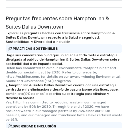
restaurant or being sh
than desirable table. O
everyone is treated lik
Preguntas frecuentes sobre Hampton Inn &
immediate seating upon
What’s more, your gro
Suites Dallas Downtown
a special warm welcom
Explore las preguntas hechas con frecuencia sobre Hampton Inn &
from the restaurant c
Suites Dallas Downtown respecto a la Salud y seguridad,
Sostenibilidad, y Diversidad e inclusión
be printed featuring yo
PRÁCTICAS SOSTENIBLES
which can be an added 
Haga sus comentarios o indique un enlace a toda meta o estrategia
those Instagram mome
divulgada al público de Hampton Inn & Suites Dallas Downtown sobre
For added ease, we ca
sostenibilidad o de impacto social.
transportation pick-up
Hilton has committed to cut our environmental footprint in half and 
double our social impact by 2030. Refer to our website, 
as well as an event ph
https://cr.hilton.com, for details on our award-winning Environmental, 
for groups that desire 
Social and Governance (ESG) programs.
¿Hampton Inn & Suites Dallas Downtown cuenta con una estrategia
experience, we can als
centrada en la eliminación y desvío de basura (como plásticos, papel,
an evening helicopter 
cartón, etc.)? De ser así, describa su estrategia para eliminar y
glittering lights of The S
desviar la basura.
Yes, Hilton has committed to reducing waste in our managed 
Memorable Experience f
operations by 50% by 2030. Through the end of 2020, we have 
Smacking Foodie Tours
reduced waste in our managed portfolio by 73% since our 2008 
baseline, and our managed and franchised hotels have reduced waste 
to gather and dine tha
by 62%.
experienced, and all ar
DIVERSIDAD E INCLUSIÓN
remember. Our one-of-