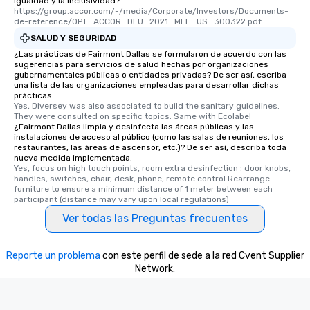
igualdad y la inclusividad?
https://group.accor.com/-/media/Corporate/Investors/Documents-
de-reference/OPT_ACCOR_DEU_2021_MEL_US_300322.pdf
SALUD Y SEGURIDAD
¿Las prácticas de Fairmont Dallas se formularon de acuerdo con las
sugerencias para servicios de salud hechas por organizaciones
gubernamentales públicas o entidades privadas? De ser así, escriba
una lista de las organizaciones empleadas para desarrollar dichas
prácticas.
Yes, Diversey was also associated to build the sanitary guidelines. 
They were consulted on specific topics. Same with Ecolabel
¿Fairmont Dallas limpia y desinfecta las áreas públicas y las
instalaciones de acceso al público (como las salas de reuniones, los
restaurantes, las áreas de ascensor, etc.)? De ser así, describa toda
nueva medida implementada.
Yes, focus on high touch points, room extra desinfection : door knobs, 
handles, switches, chair, desk, phone, remote control Rearrange 
furniture to ensure a minimum distance of 1 meter between each 
participant (distance may vary upon local regulations)
Ver todas las Preguntas frecuentes
Reporte un problema
con este perfil de sede a la red Cvent Supplier
Network.