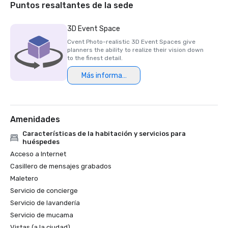
Platinum Choice 

Puntos resaltantes de la sede
2010 - Premio Green Key, Four Keys

2011- Hotel del año por la Asociación de Hoteles del Norte 
3D Event Space
de Texas

Cvent Photo-realistic 3D Event Spaces give
2012- Hotel ecológico del año por la Asociación de Hoteles 
planners the ability to realize their vision down
del Norte de Texas 

to the finest detail.
2012- Votado como el mejor hotel de viajes de negocios 
Más información
por Conde Naste Traveler
Amenidades
Características de la habitación y servicios para
huéspedes
Acceso a Internet
Casillero de mensajes grabados
Maletero
Servicio de concierge
Servicio de lavandería
Servicio de mucama
Vistas (a la ciudad)