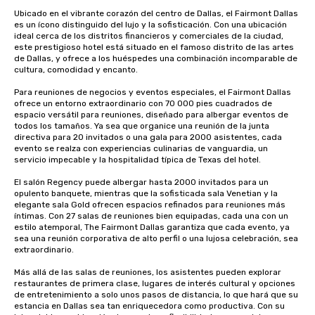
Ubicado en el vibrante corazón del centro de Dallas, el Fairmont Dallas 
es un ícono distinguido del lujo y la sofisticación. Con una ubicación 
ideal cerca de los distritos financieros y comerciales de la ciudad, 
este prestigioso hotel está situado en el famoso distrito de las artes 
de Dallas, y ofrece a los huéspedes una combinación incomparable de 
cultura, comodidad y encanto.

Para reuniones de negocios y eventos especiales, el Fairmont Dallas 
ofrece un entorno extraordinario con 70 000 pies cuadrados de 
espacio versátil para reuniones, diseñado para albergar eventos de 
todos los tamaños. Ya sea que organice una reunión de la junta 
directiva para 20 invitados o una gala para 2000 asistentes, cada 
evento se realza con experiencias culinarias de vanguardia, un 
servicio impecable y la hospitalidad típica de Texas del hotel.

El salón Regency puede albergar hasta 2000 invitados para un 
opulento banquete, mientras que la sofisticada sala Venetian y la 
elegante sala Gold ofrecen espacios refinados para reuniones más 
íntimas. Con 27 salas de reuniones bien equipadas, cada una con un 
estilo atemporal, The Fairmont Dallas garantiza que cada evento, ya 
sea una reunión corporativa de alto perfil o una lujosa celebración, sea 
extraordinario.

Más allá de las salas de reuniones, los asistentes pueden explorar 
restaurantes de primera clase, lugares de interés cultural y opciones 
de entretenimiento a solo unos pasos de distancia, lo que hará que su 
estancia en Dallas sea tan enriquecedora como productiva. Con su 