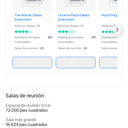
The Westin Dallas
Crowne Plaza Dallas
Hyatt Regency D
Removed from
Removed from
Removed fro
Downtown
Downtown
favorites
favorites
favorites
Hotel en
Dallas
, TX
Hotel en
Dallas
, TX
Hotel en
Dallas
, TX
Habitaciones para
326
Habitaciones para
291
Habitaciones para
huéspedes
:
huéspedes
:
huéspedes
:
Salas de reunión
:
20
Salas de reunión
:
22
Salas de reunión
:
Salas de reunión
Espacio de reunión total
72.000 pies cuadrados
Sala más grande
16.624 pies cuadrados