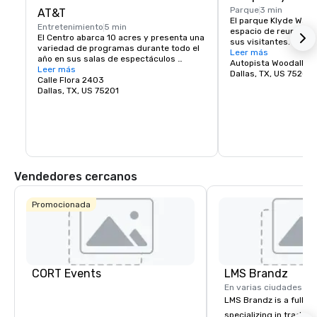
Parque
3 min
AT&T
El parque Klyde Warr
Entretenimiento
5 min
espacio de reunión ce
El Centro abarca 10 acres y presenta una 
sus visitantes. El par
variedad de programas durante todo el 
5,2 acres es un espac
Leer más
año en sus salas de espectáculos 
construido sobre la 
Autopista Woodall R
interiores y exteriores, incluyendo la 
Leer más
Woodall Rodgers, entre
Dallas, TX, US 75201
serie Lexus Broadway y, en asociación 
Calle Flora 2403
St. Paul, en el centro 
con TITAS, danza contemporánea y 
Dallas, TX, US 75201
Warren Park es un esp
música, así como otras giras y 
que ofrece programaci
actuaciones comunitarias. El Centro 
para el público que v
también ofrece espacios de actuación 
firmas de libros y conc
para organizaciones locales de artes 
y películas.
escénicas, como The Dallas Opera, Dallas 
Theatre Center, Dallas Black Dance 
Theatre, Texas Ballet Theatre y Anita N. 
Vendedores cercanos
Martinez Ballet Folklorico.
Promocionada
CORT Events
LMS Brandz
En varias ciudades
LMS Brandz is a full-s
specializing in trade 