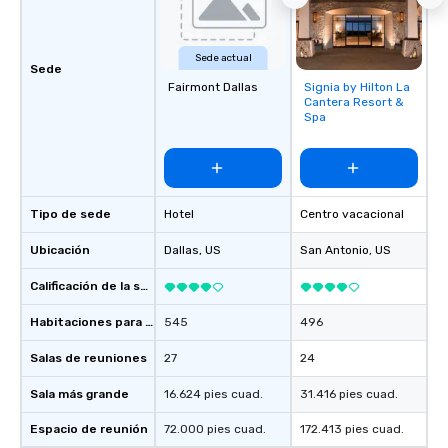
Sede actual
Sede
Fairmont Dallas
Signia by Hilton La
Removed from
Cantera Resort &
favorites
Spa
Tipo de sede
Hotel
Centro vacacional
Ubicación
Dallas
, US
San Antonio
, US
Calificación de la sede
Habitaciones para huéspedes
545
496
Salas de reuniones
27
24
Sala más grande
16.624 pies cuad.
31.416 pies cuad.
Espacio de reunión
72.000 pies cuad.
172.413 pies cuad.