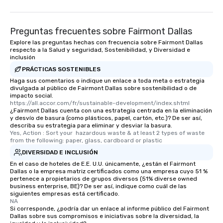
Preguntas frecuentes sobre Fairmont Dallas
Explore las preguntas hechas con frecuencia sobre Fairmont Dallas
respecto a la Salud y seguridad, Sostenibilidad, y Diversidad e
inclusión
PRÁCTICAS SOSTENIBLES
Haga sus comentarios o indique un enlace a toda meta o estrategia
divulgada al público de Fairmont Dallas sobre sostenibilidad o de
impacto social.
https://all.accor.com/fr/sustainable-development/index.shtml
¿Fairmont Dallas cuenta con una estrategia centrada en la eliminación
y desvío de basura (como plásticos, papel, cartón, etc.)? De ser así,
describa su estrategia para eliminar y desviar la basura.
Yes, Action : Sort your  hazardous waste & at least 2 types of waste 
from the following: paper, glass, cardboard or plastic
DIVERSIDAD E INCLUSIÓN
En el caso de hoteles de E.E. U.U. únicamente, ¿están el Fairmont
Dallas o la empresa matriz certificados como una empresa cuyo 51 %
pertenece a propietarios de grupos diversos (51% diverse owned
business enterprise, BE)? De ser así, indique como cuál de las
siguientes empresas está certificado.
NA
Si corresponde, ¿podría dar un enlace al informe público del Fairmont
Dallas sobre sus compromisos e iniciativas sobre la diversidad, la