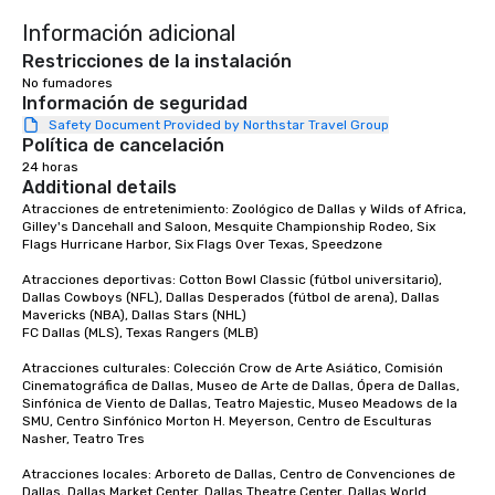
Información adicional
Restricciones de la instalación
No fumadores
Información de seguridad
Safety Document Provided by Northstar Travel Group
Política de cancelación
24 horas
Additional details
Atracciones de entretenimiento: Zoológico de Dallas y Wilds of Africa, 
Gilley's Dancehall and Saloon, Mesquite Championship Rodeo, Six 
Flags Hurricane Harbor, Six Flags Over Texas, Speedzone

Atracciones deportivas: Cotton Bowl Classic (fútbol universitario), 
Dallas Cowboys (NFL), Dallas Desperados (fútbol de arena), Dallas 
Mavericks (NBA), Dallas Stars (NHL)

FC Dallas (MLS), Texas Rangers (MLB)

Atracciones culturales: Colección Crow de Arte Asiático, Comisión 
Cinematográfica de Dallas, Museo de Arte de Dallas, Ópera de Dallas, 
Sinfónica de Viento de Dallas, Teatro Majestic, Museo Meadows de la 
SMU, Centro Sinfónico Morton H. Meyerson, Centro de Esculturas 
Nasher, Teatro Tres

Atracciones locales: Arboreto de Dallas, Centro de Convenciones de 
Dallas, Dallas Market Center, Dallas Theatre Center, Dallas World 