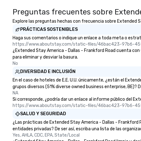
Preguntas frecuentes sobre Extende
Explore las preguntas hechas con frecuencia sobre Extended Stay
PRÁCTICAS SOSTENIBLES
Haga sus comentarios o indique un enlace a toda meta o estrate
https://www.aboutstay.com/static-files/46bac423-97b6-
¿Extended Stay America - Dallas - Frankford Road cuenta con una
para eliminar y desviar la basura.
No
DIVERSIDAD E INCLUSIÓN
En el caso de hoteles de E.E. U.U. únicamente, ¿están el Exte
grupos diversos (51% diverse owned business enterprise, BE)? De
NA
Si corresponde, ¿podría dar un enlace al informe público del Ext
https://www.aboutstay.com/static-files/46bac423-97b6-
SALUD Y SEGURIDAD
¿Las prácticas de Extended Stay America - Dallas - Frankford 
entidades privadas? De ser así, escriba una lista de las organiz
Yes, AHLA, CDC, EPA, State/Local