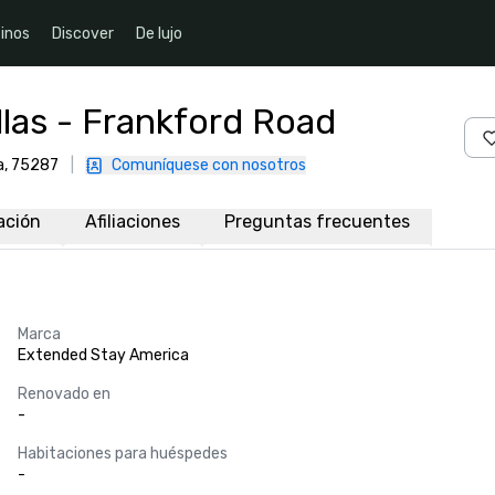
inos
Discover
De lujo
las - Frankford Road
ca, 75287
|
Comuníquese con nosotros
ación
Afiliaciones
Preguntas frecuentes
Marca
Extended Stay America
Renovado en
-
Habitaciones para huéspedes
-