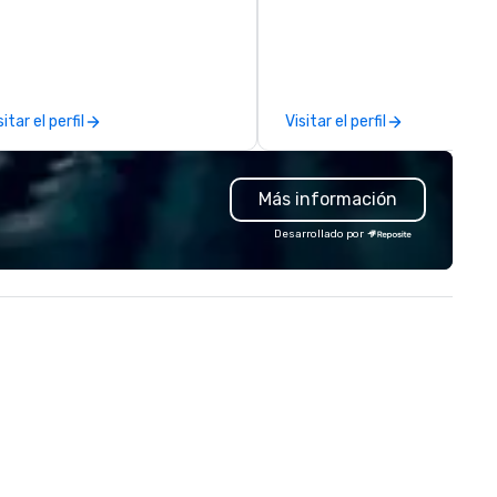
ticulously thought out, and our
and Orlando that offer
mmitment to hospitality, with
comprehensive tradeshow a
er 40 years of experience
exposition services in every 
rking in some of the world's
North American market. With 
st acclaimed restaurants,
capabilities in general
sitar el perfil
Visitar el perfil
ings a level of excellence rarely
contracting, custom exhibit
und in the catering industry.
building, graphic design, detail
and logistics. We are able to
Más información
troubleshoot any problem us
our extensive knowledge and
Desarrollado por
experience to help you find a
implement the right solutions