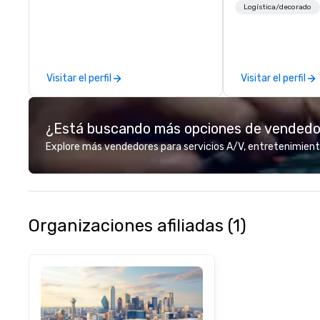
gifting, displays,
Logística/decorado
fulfillment, logist
along with e-co
we handle it all. While there are
many promotiona
Visitar el perfil
Visitar el perfil
choose from, our
industry experie
commitment to 
¿Está buscando más opciones de vended
customer service
deliver smart, rel
Explore más vendedores para servicios A/V, entretenimient
designed to mak
experience seam
to finish. We are also a certified
WOSB.
Organizaciones afiliadas (1)