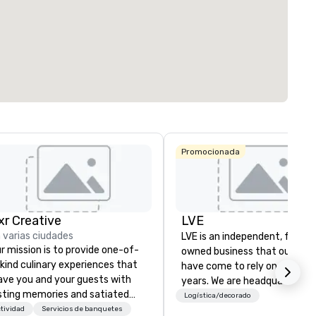
Promocionada
ixr Creative
LVE
 varias ciudades
LVE is an independent, family
r mission is to provide one-of-
owned business that our clie
kind culinary experiences that
have come to rely on for ove
ave you and your guests with
years. We are headquartered 
sting memories and satiated
Las Vegas and have satellite
Logística/decorado
lates. Every detail is
tividad
Servicios de banquetes
offices in Nashville, Denver, Da