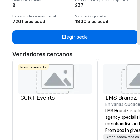
Salas de reunión
:
Habitaciones para huéspedes
:
S
8
237
1
Espacio de reunión total
:
Sala más grande
:
E
7201 pies cuad.
1800 pies cuad.
1
Elegir sede
Vendedores cercanos
Promocionada
CORT Events
LMS Brandz
En varias ciudad
LMS Brandz is a f
agency specializ
merchandise and
From booth give
branded apparel 
Amenidades/regalos