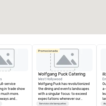
alas de reunión
:
Habitaciones para huéspedes
:
7
220
spacio de reunión total
:
Sala más grande
:
2.000 pies cuad.
4100 pies cuad.
Elegir sede
Promocionada
Wolfgang Puck Catering
il
es
West Hollywood
En
ull-service
Wolfgang Puck has revolutionized
Ou
ing in trade show
the dining and events landscapes
a-
 much more.
with a singular focus: to exceed
le
aways and
expectations whenever our
la
to executive
guests gather for a meal.
pa
Servicios de banquetes
Ac