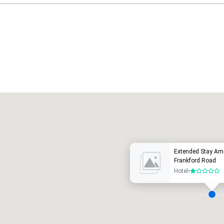
Promote your venue
otel de lujo
Extended Stay Amer
Frankford Road
Hotel
•
1 de 5