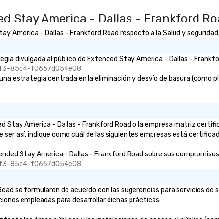
d Stay America - Dallas - Frankford R
 America - Dallas - Frankford Road respecto a la Salud y seguridad, S
gia divulgada al público de Extended Stay America - Dallas - Frankfor
45f3-85c4-f0667d054e08
 estrategia centrada en la eliminación y desvío de basura (como plást
nded Stay America - Dallas - Frankford Road o la empresa matriz certi
 ser así, indique como cuál de las siguientes empresas está certificad
ended Stay America - Dallas - Frankford Road sobre sus compromisos e i
45f3-85c4-f0667d054e08
Road se formularon de acuerdo con las sugerencias para servicios de
aciones empleadas para desarrollar dichas prácticas.