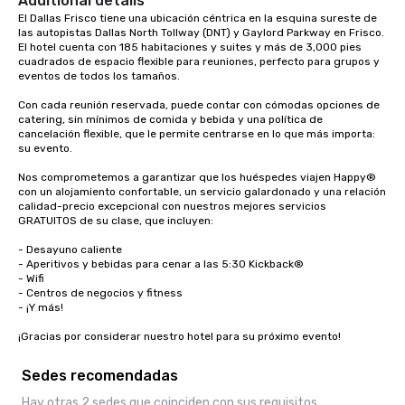
Additional details
El Dallas Frisco tiene una ubicación céntrica en la esquina sureste de 
las autopistas Dallas North Tollway (DNT) y Gaylord Parkway en Frisco. 
El hotel cuenta con 185 habitaciones y suites y más de 3,000 pies 
cuadrados de espacio flexible para reuniones, perfecto para grupos y 
eventos de todos los tamaños. 

Con cada reunión reservada, puede contar con cómodas opciones de 
catering, sin mínimos de comida y bebida y una política de 
cancelación flexible, que le permite centrarse en lo que más importa: 
su evento.

Nos comprometemos a garantizar que los huéspedes viajen Happy® 
con un alojamiento confortable, un servicio galardonado y una relación 
calidad-precio excepcional con nuestros mejores servicios 
GRATUITOS de su clase, que incluyen: 

- Desayuno caliente

- Aperitivos y bebidas para cenar a las 5:30 Kickback®

- Wifi

- Centros de negocios y fitness

- ¡Y más! 

¡Gracias por considerar nuestro hotel para su próximo evento!
Sedes recomendadas
Hay otras 2 sedes que coinciden con sus requisitos