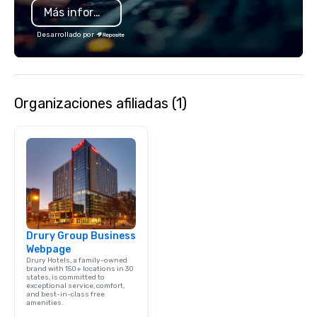
Más información
beautiful mountains an
Desarrollado por
Organizaciones afiliadas (1)
Drury Group Business
Webpage
Drury Hotels, a family-owned
brand with 150+ locations in 30
states, is committed to
exceptional service, comfort,
and best-in-class free
amenities.