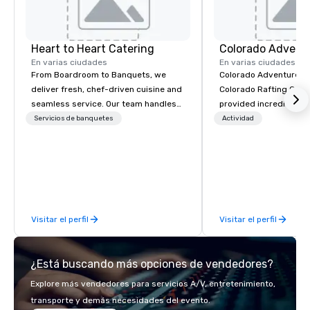
Heart to Heart Catering
Colorado Advent
En varias ciudades
En varias ciudades
From Boardroom to Banquets, we
Colorado Adventure G
deliver fresh, chef-driven cuisine and
Colorado Rafting Com
seamless service. Our team handles
provided incredible b
everything—menu design, event
experiences to visitors
Servicios de banquetes
Actividad
coordination, and flawless execution—
Colorado for over 25 y
so you can focus on success. Impress
round we offer guided 
your team and clients with Heart to
backcountry education
Heart Catering—Dallas/Fort Worth’s
summer we raft, hike, 
premier choice for corporate and
rock climb, and ascend
private events.
winter we guide backc
Visitar el perfil
Visitar el perfil
and snowboarders, ice
snowshoe, mountainee
avalanche safety courses. So w
¿Está buscando más opciones de vendedores?
your guests are first-
seasoned experts, let 
Explore más vendedores para servicios A/V, entretenimiento,
their next unforgettab
transporte y demás necesidades del evento.
adventure through cen