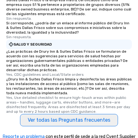
Suites Dallas Frisco o la empresa matriz certificados como una
empresa cuyo 51 % pertenece a propietarios de grupos diversos (51%
diverse owned business enterprise, BE)? De ser así, indique como cuál
de las siguientes empresas está certificado.
Sin respuesta.
Si corresponde, ¿podría dar un enlace al informe público del Drury Inn
& Suites Dallas Frisco sobre sus compromisos e iniciativas sobre la
diversidad, la igualdad y la inclusividad?
Sin respuesta.
SALUD Y SEGURIDAD
¿Las prácticas de Drury Inn & Suites Dallas Frisco se formularon de
acuerdo con las sugerencias para servicios de salud hechas por
organizaciones gubernamentales públicas o entidades privadas? De
ser así, escriba una lista de las organizaciones empleadas para
desarrollar dichas prácticas.
Yes, CDC guidelines and Local/State orders
¿Drury Inn & Suites Dallas Frisco limpia y desinfecta las áreas públicas
y las instalaciones de acceso al público (como las salas de reuniones,
los restaurantes, las áreas de ascensor, etc.)? De ser así, describa
toda nueva medida implementada.
Yes, Use detailed checklist to ensure high-touch areas within public 
areas— handles, luggage carts, elevator buttons, and more—are 
disinfected frequently. Areas are disinfected at least 3 times per day 
and up to every 2 hours based upon CDC guidance.
Ver todas las Preguntas frecuentes
Reporte un problema
con este perfil de sede a la red Cvent Supplier