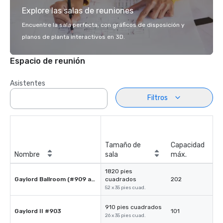
Explore las salas de reuniones
Encuentre la sala perfecta, con gráficos de disposición y
planos de planta interactivos en 3D.
Espacio de reunión
Asistentes
Filtros
Tamaño de
Capacidad
Nombre
sala
máx.
1820 pies
Gaylord Ballroom (#909 and #903)
cuadrados
202
52 x 35 pies cuad.
910 pies cuadrados
Gaylord II #903
101
26 x 35 pies cuad.