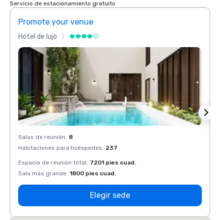
Servicio de estacionamiento gratuito
Promote your venue
Prom
Hotel de lujo
Hotel 
Salas de reunión
:
8
Salas 
Habitaciones para huéspedes
:
237
Habit
Espacio de reunión total
:
7201 pies cuad.
Espaci
Sala más grande
:
1800 pies cuad.
Sala 
Elegir sede