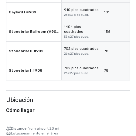
910 pies cuadrados
Gaylord I #909
101
26 x 35 pies cuad.
1404 pies
Stonebriar Ballroom (#908 & #902)
cuadrados
156
52 x 27 pies cuad.
702 pies cuadrados
Stonebriar II #902
78
26 x 27 pies cuad.
702 pies cuadrados
Stonebriar I #908
78
26 x 27 pies cuad.
Ubicación
Cómo llegar
Distance from airport 23 mi
Estacionamiento en el área