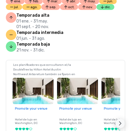
ene.
feb.
mar.
abr.
may.
jun.
jul.
ago.
sep.
oct.
nov.
dic.
Temporada alta
01 ene. - 31 may.
01 sept. - 20 nov.
Temporada intermedia
01 jun. - 31 ago.
Temporada baja
21 nov. - 31 dic.
Los planificadores que consultaron el/la
DoubleTree by Hilton Hotel Austin
Northwest Arboretum también se fijaron en
Promote your venue
Promote your venue
Promote your ve
Hotel de lujo en
Hotel de lujo en
Hotel de lujo en
Washington
, DC
Washington
, DC
Washington
, DC