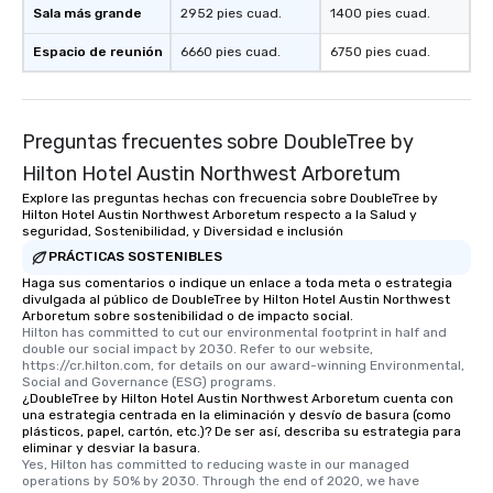
Sala más grande
2952 pies cuad.
1400 pies cuad.
hour, to providing som
for dinner which lead r
Espacio de reunión
6660 pies cuad.
6750 pies cuad.
unforgettable all night
Pop Nouveau will be th
of the way to make pl
wedding day a breeze
Preguntas frecuentes sobre DoubleTree by
options available for 
Hilton Hotel Austin Northwest Arboretum
and every budget.
Explore las preguntas hechas con frecuencia sobre DoubleTree by
Hilton Hotel Austin Northwest Arboretum respecto a la Salud y
seguridad, Sostenibilidad, y Diversidad e inclusión
PRÁCTICAS SOSTENIBLES
Haga sus comentarios o indique un enlace a toda meta o estrategia
divulgada al público de DoubleTree by Hilton Hotel Austin Northwest
Arboretum sobre sostenibilidad o de impacto social.
Hilton has committed to cut our environmental footprint in half and 
double our social impact by 2030. Refer to our website, 
https://cr.hilton.com, for details on our award-winning Environmental, 
Social and Governance (ESG) programs.
¿DoubleTree by Hilton Hotel Austin Northwest Arboretum cuenta con
una estrategia centrada en la eliminación y desvío de basura (como
plásticos, papel, cartón, etc.)? De ser así, describa su estrategia para
eliminar y desviar la basura.
Yes, Hilton has committed to reducing waste in our managed 
operations by 50% by 2030. Through the end of 2020, we have 