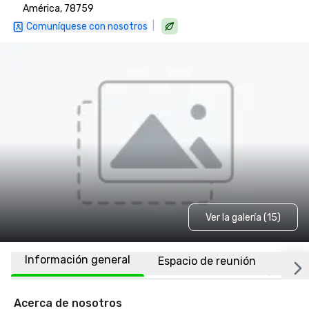
América, 78759
|
Comuníquese con nosotros
Ver la galería (15)
Información general
Espacio de reunión
Habi
Acerca de nosotros