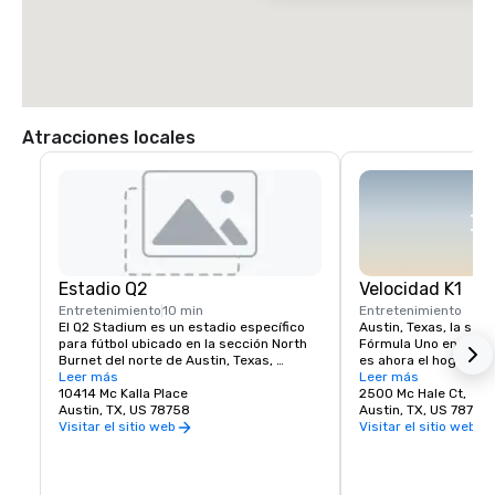
Atracciones locales
Estadio Q2
Velocidad K1
Entretenimiento
10 min
Entretenimiento
El Q2 Stadium es un estadio específico 
Austin, Texas, la sede
para fútbol ubicado en la sección North 
Fórmula Uno en Estad
Burnet del norte de Austin, Texas, 
es ahora el hogar del 
Estados Unidos. Es la sede del Austin FC, 
Leer más
experiencia de karting
Leer más
un equipo de la Major League Soccer que 
10414 Mc Kalla Place
de Estados Unidos! Si
2500 Mc Hale Ct,
comenzó a jugar en 2021.
Austin, TX, US 78758
carreras de F1, ¡la pr
Austin, TX, US 78758
K1 Speed que tiene su
Visitar el sitio web
Visitar el sitio web
estado de Texas, K1 S
para ti! Ofrecemos ca
techo de primera clas
las necesidades de ad