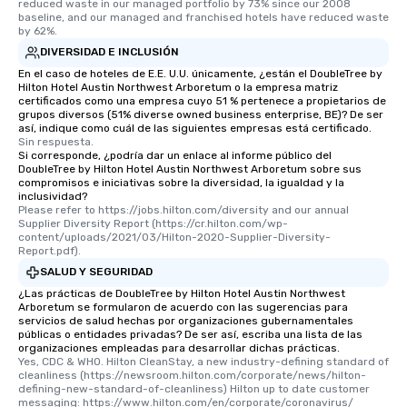
reduced waste in our managed portfolio by 73% since our 2008 
baseline, and our managed and franchised hotels have reduced waste 
by 62%.
DIVERSIDAD E INCLUSIÓN
En el caso de hoteles de E.E. U.U. únicamente, ¿están el DoubleTree by
Hilton Hotel Austin Northwest Arboretum o la empresa matriz
certificados como una empresa cuyo 51 % pertenece a propietarios de
grupos diversos (51% diverse owned business enterprise, BE)? De ser
así, indique como cuál de las siguientes empresas está certificado.
Sin respuesta.
Si corresponde, ¿podría dar un enlace al informe público del
DoubleTree by Hilton Hotel Austin Northwest Arboretum sobre sus
compromisos e iniciativas sobre la diversidad, la igualdad y la
inclusividad?
Please refer to https://jobs.hilton.com/diversity and our annual 
Supplier Diversity Report (https://cr.hilton.com/wp-
content/uploads/2021/03/Hilton-2020-Supplier-Diversity-
Report.pdf).
SALUD Y SEGURIDAD
¿Las prácticas de DoubleTree by Hilton Hotel Austin Northwest
Arboretum se formularon de acuerdo con las sugerencias para
servicios de salud hechas por organizaciones gubernamentales
públicas o entidades privadas? De ser así, escriba una lista de las
organizaciones empleadas para desarrollar dichas prácticas.
Yes, CDC & WHO. Hilton CleanStay, a new industry-defining standard of 
cleanliness (https://newsroom.hilton.com/corporate/news/hilton-
defining-new-standard-of-cleanliness) Hilton up to date customer 
messaging: https://www.hilton.com/en/corporate/coronavirus/