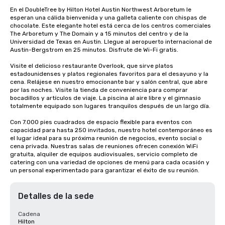
En el DoubleTree by Hilton Hotel Austin Northwest Arboretum le 
esperan una cálida bienvenida y una galleta caliente con chispas de 
chocolate. Este elegante hotel está cerca de los centros comerciales 
The Arboretum y The Domain y a 15 minutos del centro y de la 
Universidad de Texas en Austin. Llegue al aeropuerto internacional de 
Austin-Bergstrom en 25 minutos. Disfrute de Wi-Fi gratis.

Visite el delicioso restaurante Overlook, que sirve platos 
estadounidenses y platos regionales favoritos para el desayuno y la 
cena. Relájese en nuestro emocionante bar y salón central, que abre 
por las noches. Visite la tienda de conveniencia para comprar 
bocadillos y artículos de viaje. La piscina al aire libre y el gimnasio 
totalmente equipado son lugares tranquilos después de un largo día.

Con 7.000 pies cuadrados de espacio flexible para eventos con 
capacidad para hasta 250 invitados, nuestro hotel contemporáneo es 
el lugar ideal para su próxima reunión de negocios, evento social o 
cena privada. Nuestras salas de reuniones ofrecen conexión WiFi 
gratuita, alquiler de equipos audiovisuales, servicio completo de 
catering con una variedad de opciones de menú para cada ocasión y 
un personal experimentado para garantizar el éxito de su reunión.
Detalles de la sede
Cadena
Hilton