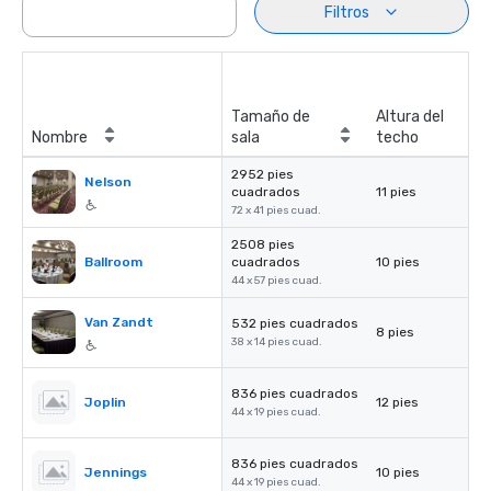
Filtros
Tamaño de
Altura del
Nombre
sala
techo
2952 pies
Nelson
cuadrados
11 pies
72 x 41 pies cuad.
2508 pies
Ballroom
cuadrados
10 pies
44 x 57 pies cuad.
Van Zandt
532 pies cuadrados
8 pies
38 x 14 pies cuad.
836 pies cuadrados
Joplin
12 pies
44 x 19 pies cuad.
836 pies cuadrados
Jennings
10 pies
44 x 19 pies cuad.