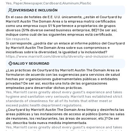
Yes, Paper,Newspaper,Cardboard,Aluminum,Plastic
DIVERSIDAD E INCLUSIÓN
En el caso de hoteles de E.E. U.U. únicamente, ¿están el Courtyard by
Marriott Austin The Domain Area o la empresa matriz certificados
como una empresa cuyo 51 % pertenece a propietarios de grupos
diversos (51% diverse owned business enterprise, BE)? De ser así,
indique como cuál de las siguientes empresas está certificado.
Sin respuesta.
Si corresponde, ¿podría dar un enlace al informe público del Courtyard
by Marriott Austin The Domain Area sobre sus compromisos e
iniciativas sobre la diversidad, la igualdad y la inclusividad?
https://www.marriott.com/diversity/diversity-and-inclusion.mi
SALUD Y SEGURIDAD
¿Las prácticas de Courtyard by Marriott Austin The Domain Area se
formularon de acuerdo con las sugerencias para servicios de salud
hechas por organizaciones gubernamentales públicas o entidades
privadas? De ser así, escriba una lista de las organizaciones
empleadas para desarrollar dichas prácticas.
Yes, Marriott cares greatly about every guest's experience and takes 
hygiene and sanitation very seriously. Marriott has established strict 
standards of cleanliness for all of its hotels that either meet or 
exceed public health department regulations. 
¿Courtyard by Marriott Austin The Domain Area limpia y desinfecta las
áreas públicas y las instalaciones de acceso al público (como las salas
de reuniones, los restaurantes, las áreas de ascensor, etc.)? De ser
así, describa toda nueva medida implementada.
Yes, Marriott cares greatly about every guest's experience and takes 