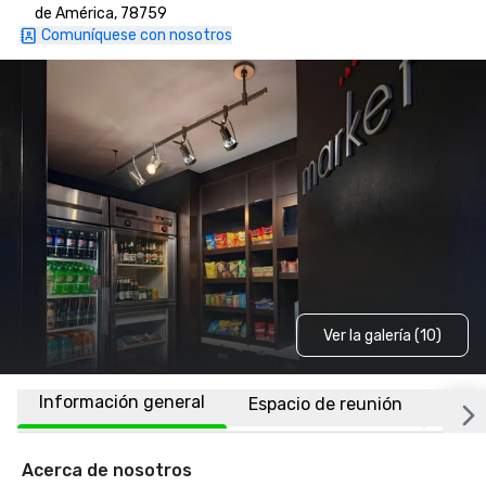
de América, 78759
Comuníquese con nosotros
Ver la galería (10)
Información general
Espacio de reunión
Habi
Acerca de nosotros