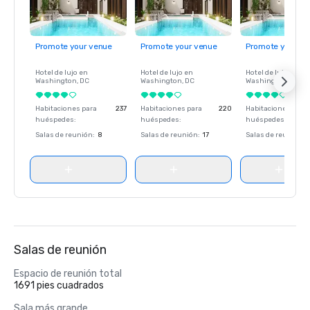
Promote your venue
Promote your venue
Promote your ve
Hotel de lujo en
Hotel de lujo en
Hotel de lujo en
Washington
, DC
Washington
, DC
Washington
, DC
Habitaciones para
237
Habitaciones para
220
Habitaciones para
huéspedes
:
huéspedes
:
huéspedes
:
Salas de reunión
:
8
Salas de reunión
:
17
Salas de reunión
:
Salas de reunión
Espacio de reunión total
1691 pies cuadrados
Sala más grande