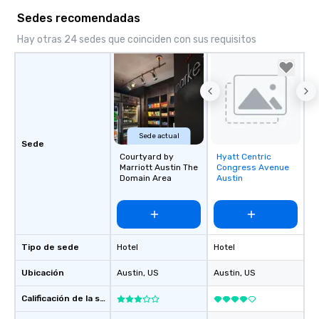
Sedes recomendadas
Hay otras 24 sedes que coinciden con sus requisitos
Sede actual
Sede
Courtyard by
Hyatt Centric
Removed from
Marriott Austin The
Congress Avenue
favorites
Domain Area
Austin
Tipo de sede
Hotel
Hotel
Ubicación
Austin
, US
Austin
, US
Calificación de la sede