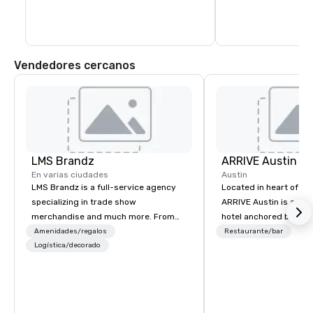
Vendedores cercanos
LMS Brandz
ARRIVE Austin
En varias ciudades
Austin
LMS Brandz is a full-service agency
Located in heart of Eas
specializing in trade show
ARRIVE Austin is an 8
merchandise and much more. From
hotel anchored by res
booth giveaways and branded apparel
bars that complement 
Amenidades/regalos
Restaurante/bar
to executive gifting, displays,
Logística/decorado
State’s food and drink
banners, signage, fulfillment,
architectural landmark
logistics, shipping, along with e-
remarkable façade, the
commerce solutions we handle it all.
rooms feature distinc
While there are many promotional
artwork – collages by