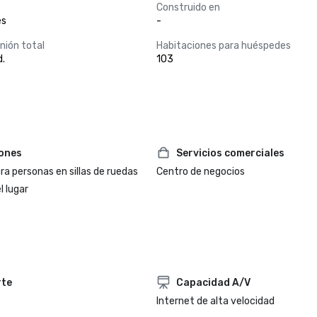
Construido en
es
-
nión total
Habitaciones para huéspedes
.
103
iones
Servicios comerciales
a personas en sillas de ruedas
Centro de negocios
l lugar
rte
Capacidad A/V
Internet de alta velocidad