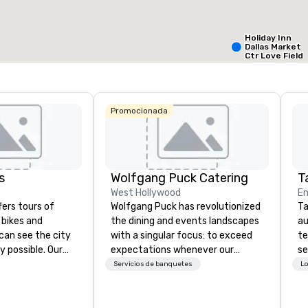
053 pies cuad.
2053 pies cuad.
12.000 
Holiday Inn
Dallas Market
Elegir sede
Ctr Love Field
Budget S
of Ameri
Promocionada
Empire
Central/D
Crow
Dalla
Ctr -
Field
s
Wolfgang Puck Catering
Ta
West Hollywood
En
fers tours of
Wolfgang Puck has revolutionized
Ta
c bikes and
the dining and events landscapes
au
can see the city
with a singular focus: to exceed
te
y possible. Our
expectations whenever our
se
tely
guests gather for a meal.
cr
Servicios de banquetes
Lo
 you can choose
Austrian-born Chef Wolfgang
th
allas you want to
Puck founded Wolfgang Puck
te
es are the best in
Catering in 1998, bringing best-in-
co