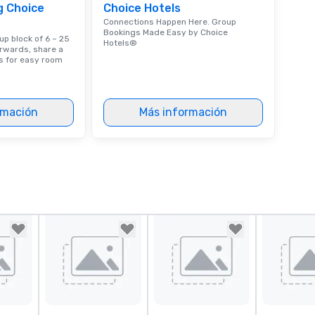
g Choice
Choice Hotels
Connections Happen Here. Group
Bookings Made Easy by Choice
up block of 6 – 25
Hotels®
erwards, share a
ts for easy room
rmación
Más información