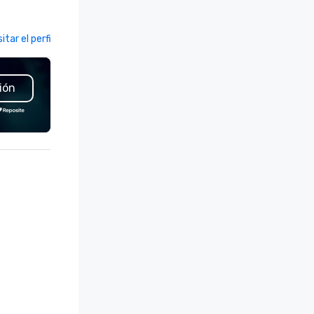
exposition services in every 
ents of all sizes. With a
North American market. With 
dicated team and a coast-to-
capabilities in general
sitar el perfil
Visitar el perfil
ast network, we deliver
contracting, custom exhibit
nsistent, high-quality
building, graphic design, detail
periences while helping clients
and logistics. We are able to
ión
ve time and costs. Trusted by
troubleshoot any problem us
p organizations across all
our extensive knowledge and
dustries, Tallen brings visions to
experience to help you find a
fe and ensures every event
implement the right solutions
eates lasting impact.