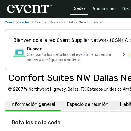
Sedes
Promociones
Dest
Cvent
Sedes
Comfort Suites NW Dallas Near Love Field
¡Bienvenido a la red Cvent Supplier Network (CSN)! A
Buscar
Comparta los detalles del evento, encuentre
sedes y agréguelas a su lista
Comfort Suites NW Dallas Ne
2287 W. Northwest Highway, Dallas, TX, Estados Unidos de Am
Información general
Espacio de reunión
Habi
Detalles de la sede