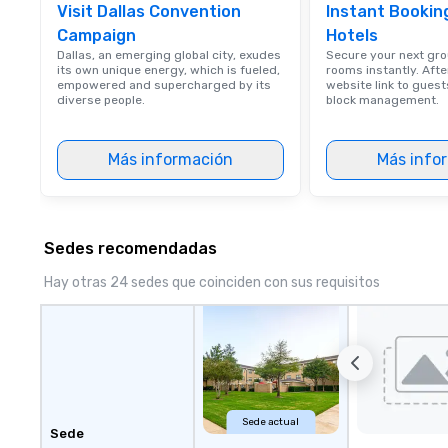
Visit Dallas Convention
Instant Bookin
Campaign
Hotels
Dallas, an emerging global city, exudes
Secure your next gro
its own unique energy, which is fueled,
rooms instantly. Aft
empowered and supercharged by its
website link to gues
diverse people.
block management.
Más información
Más info
Sedes recomendadas
Hay otras 24 sedes que coinciden con sus requisitos
Sede actual
Sede