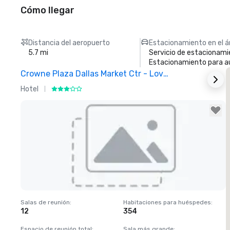
Cómo llegar
Distancia del aeropuerto
Estacionamiento en el á
5.7 mi
Servicio de estacionami
Estacionamiento para 
Crowne Plaza Dallas Market Ctr - Love Field
Hotel
H
Removed from favorites
Salas de reunión
:
Habitaciones para huéspedes
:
S
12
354
1
Espacio de reunión total
:
Sala más grande
:
E