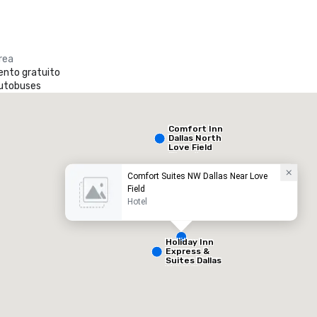
rea
ento gratuito
autobuses
Holiday Inn Dallas Market Ctr Love Field
Hilton 
otel
Hotel
Comfort Inn
Dallas North
Love Field
Airport
Comfort Suites NW Dallas Near Love
Field
Hotel
Holiday Inn
Express &
Suites Dallas
NW HWY - Love
Removed from favorites
Remov
Field
alas de reunión
:
Habitaciones para huéspedes
:
Salas de 
99
10
spacio de reunión total
:
Sala más grande
:
Espacio d