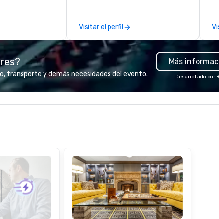
you’re
class catering and dining services
ev
ve a good time.
to diverse environments. Our
de
Visitar el perfil
Vi
team continues to set the
co
standard for culinary excellence,
co
bringing Wolfgang’s legendary
ex
ores?
Más informac
combination of innovative cuisine
sa
and refined service to the worlds’
to
o, transporte y demás necesidades del evento.
Desarrollado por
most renowned and demanding
in
corporate, cultural and
li
entertainment clients.
cr