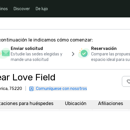
inos
Discover
De lujo
 continuación le indicamos cómo comenzar:
Enviar solicitud
Reservación
Estudie las sedes elegidas y
Compare las propues
mande una solicitud
espacio ideal para s
ar Love Field
érica, 75220
|
Comuníquese con nosotros
taciones para huéspedes
Ubicación
Afiliaciones