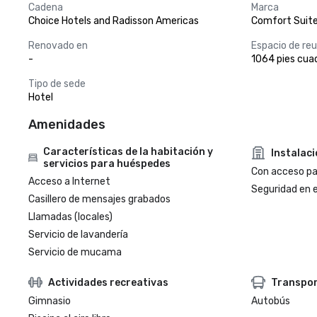
Cadena
Marca
Choice Hotels and Radisson Americas
Comfort Suit
Renovado en
Espacio de reu
-
1064 pies cuad
Tipo de sede
Hotel
Amenidades
Características de la habitación y
Instalac
servicios para huéspedes
Con acceso par
Acceso a Internet
Seguridad en e
Casillero de mensajes grabados
Llamadas (locales)
Servicio de lavandería
Servicio de mucama
Actividades recreativas
Transpo
Gimnasio
Autobús