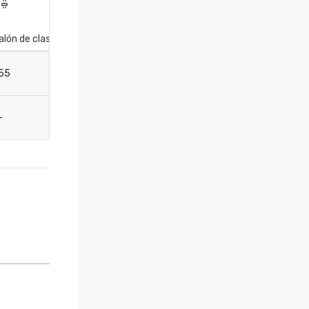
alón de clase
55
-