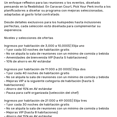
Un enfoque reflexivo para las reuniones y los eventos, diseñado 
pensando en la flexibilidad. En Caravan Court, Pick Your Perk invita a los 
planificadores a diseñar su programa con mejoras seleccionadas, 
adaptadas al gasto total contratado.

Desde detalles exclusivos para los huéspedes hasta inclusiones 
perfectas, cada selección está diseñada para complementar su 
experiencia.

Niveles y selecciones de ofertas

Ingresos por habitación de 3,000 a 10,000$ | Elija uno

• 1 por cada 50 noches de habitación gratis

• No se alquila la sala de reuniones con un mínimo de comida y bebida

• Amenidades de bienvenida VIP (hasta 5 habitaciones)

• 10% de ahorro en AV estándar

Ingresos por habitación de 11 000 a 20 000$ | Elija dos

• 1 por cada 40 noches de habitación gratis

• No se alquila la sala de reuniones con un mínimo de comida y bebida

• Mejoras VIP a la siguiente categoría de habitación (hasta 5 
habitaciones)

• Ahorro del 15% en AV estándar

• Pausa para café organizada (selección del chef)

Ingresos por habitación de 21 000 a 49 000$ | Elija tres

• 1 por cada 30 noches de habitación gratis

• No se alquila la sala de reuniones con un mínimo de comida y bebida

• Mejoras VIP (hasta 8 habitaciones)

• Ahorro del 15% en AV estándar
