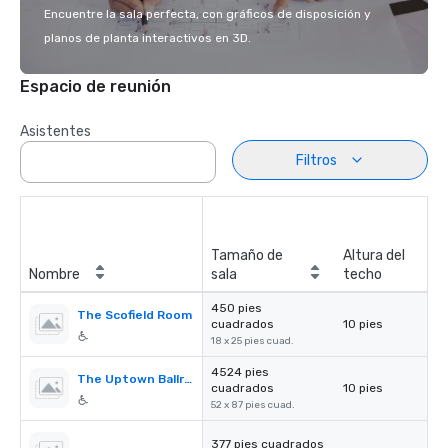
Encuentre la sala perfecta, con gráficos de disposición y
planos de planta interactivos en 3D.
Espacio de reunión
Asistentes
Filtros
Tamaño de
Altura del
Nombre
sala
techo
450 pies
The Scofield Room
cuadrados
10 pies
18 x 25 pies cuad.
4524 pies
The Uptown Ballroom
cuadrados
10 pies
52 x 87 pies cuad.
377 pies cuadrados