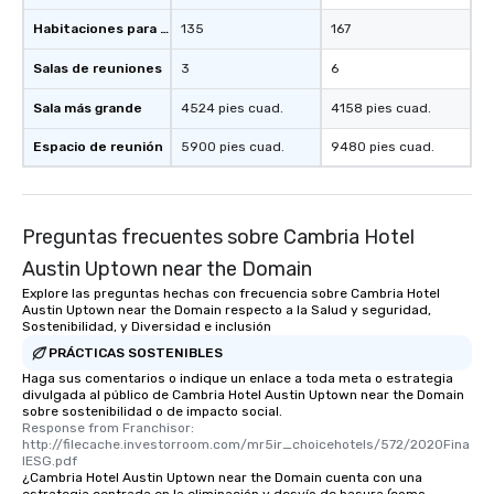
which can be an added bonus for all
Habitaciones para huéspedes
135
167
those Instagram moments you share.
For added ease, we can even arrange
Salas de reuniones
3
6
transportation pick-up and drop-off,
as well as an event photographer. And
Sala más grande
4524 pies cuad.
4158 pies cuad.
for groups that desire an extra luxe
Espacio de reunión
experience, we can also arrange for
5900 pies cuad.
9480 pies cuad.
an evening helicopter ride over the
glittering lights of The Strip. A
Memorable Experience for All Lip
Preguntas frecuentes sobre Cambria Hotel
Smacking Foodie Tours offers a way
to gather and dine that few have
Austin Uptown near the Domain
experienced, and all are sure to
Explore las preguntas hechas con frecuencia sobre Cambria Hotel
remember. Our one-of-a-kind tours
Austin Uptown near the Domain respecto a la Salud y seguridad,
Sostenibilidad, y Diversidad e inclusión
are special, from the first stop to the
PRÁCTICAS SOSTENIBLES
last. It’s an experience that attendees
Haga sus comentarios o indique un enlace a toda meta o estrategia
will reminisce about long after they
divulgada al público de Cambria Hotel Austin Uptown near the Domain
leave. Location, Location, Location
sobre sostenibilidad o de impacto social.
One of the best reasons to book is the
Response from Franchisor: 
http://filecache.investorroom.com/mr5ir_choicehotels/572/2020Fina
convenient and efficient way the
lESG.pdf
experience is designed. All
¿Cambria Hotel Austin Uptown near the Domain cuenta con una