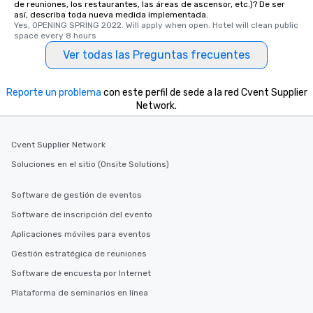
de reuniones, los restaurantes, las áreas de ascensor, etc.)? De ser
at a typical corporate dinner. We offer
así, describa toda nueva medida implementada.
a way to try some of the finest spots
Yes, OPENING SPRING 2022. Will apply when open. Hotel will clean public 
space every 8 hours
in the city and dive into various
Ver todas las Preguntas frecuentes
cuisines and dishes. All the pre-
selected dishes are curated to our
high standards to ensure they will
Reporte un problema
con este perfil de sede a la red Cvent Supplier
delight any palate. Tours Available
Network.
from Day to Night With any corporate
group experience, booking flexibility is
key. Whether you desire a tour during
Cvent Supplier Network
business hours or early evening right
Soluciones en el sitio (Onsite Solutions)
after work, we can coordinate with
you to provide options that fit your
Software de gestión de eventos
needs. Go for as Long or as Short as
Software de inscripción del evento
You Like Along with flexible
scheduling, Lip Smacking Foodie
Aplicaciones móviles para eventos
Tours also provides a range of tour
Gestión estratégica de reuniones
durations. Our shortest tour is about
Software de encuesta por Internet
2.5 hours; our longest is about 5
hours, with optional add-ons and
Plataforma de seminarios en línea
incentives.