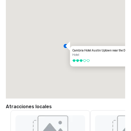
Desde la I-35 en dirección sur, tome la salida 246 Howard Lane. 
SH1825/Pflugerville. Gire a la derecha en Howard Lane, a la derecha en 
la carretera de servicio TX-1 Loop/Mopac, gire a la derecha en la 
segunda calle pasando Scofield Ridge Pkwy y gire a la izquierda hacia 
la entrada de CambriA. 

Desde la I-35 en dirección norte, tome la salida 245 Howard Lane. Gire 
a la izquierda en Howard Lane, a la derecha en la carretera de servicio 
TX-1 Loop/Mopac, gire a la derecha en la segunda calle pasando 
Scofield Ridge Pkwy y gire a la izquierda hacia CambriA Entrance.
Cambria Hotel Austin Uptown near the Doma
Hotel
3 de 5
Atracciones locales