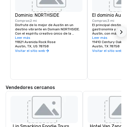
Dominio: NORTHSIDE
El dominio Aust
Compras
2 mi
Compras
3 mi
Disfrute de lo mejor de Austin en un 
El principal destino de
destino vibrante en Domain NORTHSIDE. 
gastronomía y diversi
Con el espíritu creativo único de la 
Austin, con más de 10
ciudad, Domain NORTHSIDE invita a los 
Leer más
restaurantes.
Leer más
visitantes a pasar el día y la noche 
11821 Avenida Rock Rose
11410 Century Oaks T
explorando elegantes tiendas, 
Austin, TX, US 78758
Austin, TX 78758
saboreando restaurantes excepcionales, 
Visitar el sitio web
Visitar el sitio web
disfrutando del animado distrito de 
entretenimiento Rock Rose y relajándose 
en dos acogedores hoteles del hotel.
Vendedores cercanos
Lip Smacking Foodie Tours
Hotel Van Zandt