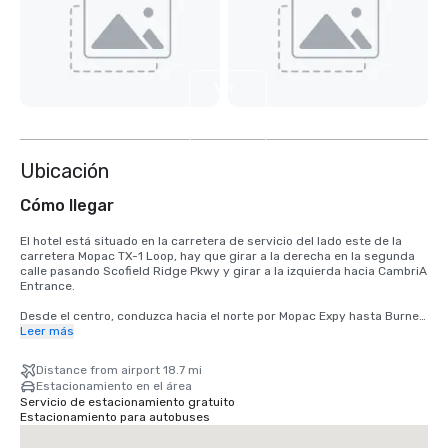
Ver
3
más
Ubicación
Cómo llegar
El hotel está situado en la carretera de servicio del lado este de la 
carretera Mopac TX-1 Loop, hay que girar a la derecha en la segunda 
calle pasando Scofield Ridge Pkwy y girar a la izquierda hacia CambriA 
Entrance. 

Desde el centro, conduzca hacia el norte por Mopac Expy hasta Burnet 
Rd/Mopac Service Rd, salga por Scofield Ridge Pkwy, gire a la derecha 
Leer más
en la segunda calle pasando Scofield Ridge Pkwy y gire a la izquierda 
hasta CambriA Entrance. 

Distance from airport 18.7 mi
Estacionamiento en el área
Desde el aeropuerto TX-71 W hasta la US-183N y la TX-1 Loop/Mopac. 
Servicio de estacionamiento gratuito
Desde la TX-1 Loop/Mopac, tome la salida de Scofield Ridge Pkwy, gire 
Estacionamiento para autobuses
a la derecha en la segunda calle pasando Scofield Ridge Pkwy y gire a 
la izquierda hacia la entrada de CambriA. 
