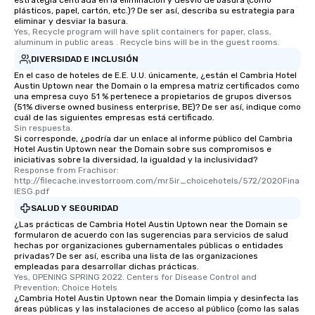
estrategia centrada en la eliminación y desvío de basura (como
restaurants are within an easy
plásticos, papel, cartón, etc.)? De ser así, describa su estrategia para
walking distance of each other. The
eliminar y desviar la basura.
short stroll allows your group
Yes, Recycle program will have split containers for paper, class, 
aluminum in public areas . Recycle bins will be in the guest rooms.
members a chance to engage in prime
DIVERSIDAD E INCLUSIÓN
networking opportunities before
heading to the next place on your tour
En el caso de hoteles de E.E. U.U. únicamente, ¿están el Cambria Hotel
Austin Uptown near the Domain o la empresa matriz certificados como
itinerary. You Get a Dinner and a Show
una empresa cuyo 51 % pertenece a propietarios de grupos diversos
Our tours offer an exquisite feast plus
(51% diverse owned business enterprise, BE)? De ser así, indique como
cuál de las siguientes empresas está certificado.
entertainment. All tours include a
Sin respuesta.
knowledgeable, professional guide
Si corresponde, ¿podría dar un enlace al informe público del Cambria
who leads the group on a walking tour,
Hotel Austin Uptown near the Domain sobre sus compromisos e
iniciativas sobre la diversidad, la igualdad y la inclusividad?
offering engaging tidbits and
Response from Frachisor: 
fascinating stories. Several other
http://filecache.investorroom.com/mr5ir_choicehotels/572/2020Fina
lESG.pdf
interactive experiences are included
along the way exclusively to our tours,
SALUD Y SEGURIDAD
ensuring there is never a dull moment.
¿Las prácticas de Cambria Hotel Austin Uptown near the Domain se
formularon de acuerdo con las sugerencias para servicios de salud
Different Types of Cuisine Our
hechas por organizaciones gubernamentales públicas o entidades
experiences offer the ability to enjoy
privadas? De ser así, escriba una lista de las organizaciones
several renowned restaurants in one
empleadas para desarrollar dichas prácticas.
Yes, OPENING SPRING 2022. Centers for Disease Control and 
convenient outing, including ones you
Prevention; Choice Hotels
and your guests might not have
¿Cambria Hotel Austin Uptown near the Domain limpia y desinfecta las
áreas públicas y las instalaciones de acceso al público (como las salas
discovered otherwise on your own or