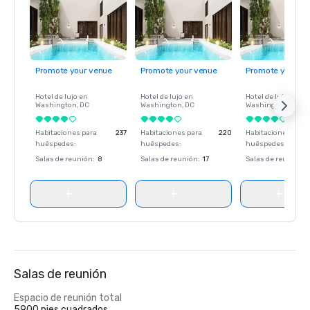
Promote your venue
Promote your venue
Promote your ve
Hotel de lujo en
Hotel de lujo en
Hotel de lujo en
Washington
, DC
Washington
, DC
Washington
, DC
Habitaciones para
237
Habitaciones para
220
Habitaciones para
huéspedes
:
huéspedes
:
huéspedes
:
Salas de reunión
:
8
Salas de reunión
:
17
Salas de reunión
:
Salas de reunión
Espacio de reunión total
5900 pies cuadrados