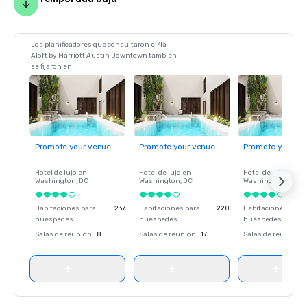
Los planificadores que consultaron el/la
Aloft by Marriott Austin Downtown también
se fijaron en
Promote your venue
Promote your venue
Promote your ve
Hotel de lujo en
Hotel de lujo en
Hotel de lujo en
Washington
, DC
Washington
, DC
Washington
, DC
Habitaciones para
237
Habitaciones para
220
Habitaciones para
huéspedes
:
huéspedes
:
huéspedes
:
Salas de reunión
:
8
Salas de reunión
:
17
Salas de reunión
: