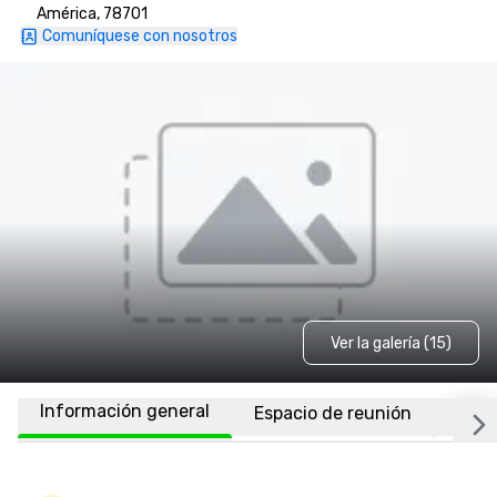
América, 78701
Comuníquese con nosotros
Ver la galería (15)
Información general
Espacio de reunión
Habi