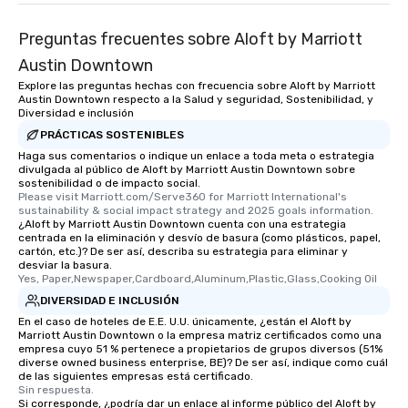
from the restaurant chef. Menus can
be printed featuring your logo, too,
Preguntas frecuentes sobre Aloft by Marriott
which can be an added bonus for all
Austin Downtown
those Instagram moments you share.
For added ease, we can even arrange
Explore las preguntas hechas con frecuencia sobre Aloft by Marriott
Austin Downtown respecto a la Salud y seguridad, Sostenibilidad, y
transportation pick-up and drop-off,
Diversidad e inclusión
as well as an event photographer. And
PRÁCTICAS SOSTENIBLES
for groups that desire an extra luxe
Haga sus comentarios o indique un enlace a toda meta o estrategia
experience, we can also arrange for
divulgada al público de Aloft by Marriott Austin Downtown sobre
an evening helicopter ride over the
sostenibilidad o de impacto social.
Please visit Marriott.com/Serve360 for Marriott International's 
glittering lights of The Strip. A
sustainability & social impact strategy and 2025 goals information.
Memorable Experience for All Lip
¿Aloft by Marriott Austin Downtown cuenta con una estrategia
Smacking Foodie Tours offers a way
centrada en la eliminación y desvío de basura (como plásticos, papel,
cartón, etc.)? De ser así, describa su estrategia para eliminar y
to gather and dine that few have
desviar la basura.
experienced, and all are sure to
Yes, Paper,Newspaper,Cardboard,Aluminum,Plastic,Glass,Cooking Oil
remember. Our one-of-a-kind tours
DIVERSIDAD E INCLUSIÓN
are special, from the first stop to the
En el caso de hoteles de E.E. U.U. únicamente, ¿están el Aloft by
last. It’s an experience that attendees
Marriott Austin Downtown o la empresa matriz certificados como una
empresa cuyo 51 % pertenece a propietarios de grupos diversos (51%
will reminisce about long after they
diverse owned business enterprise, BE)? De ser así, indique como cuál
leave. Location, Location, Location
de las siguientes empresas está certificado.
Sin respuesta.
One of the best reasons to book is the
Si corresponde, ¿podría dar un enlace al informe público del Aloft by