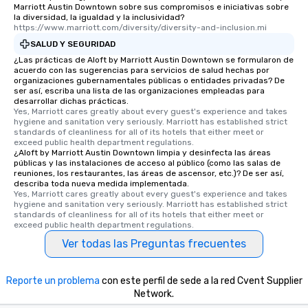
convenient and efficient way the
Marriott Austin Downtown sobre sus compromisos e iniciativas sobre
experience is designed. All
la diversidad, la igualdad y la inclusividad?
https://www.marriott.com/diversity/diversity-and-inclusion.mi
restaurants are within an easy
SALUD Y SEGURIDAD
walking distance of each other. The
short stroll allows your group
¿Las prácticas de Aloft by Marriott Austin Downtown se formularon de
acuerdo con las sugerencias para servicios de salud hechas por
members a chance to engage in prime
organizaciones gubernamentales públicas o entidades privadas? De
networking opportunities before
ser así, escriba una lista de las organizaciones empleadas para
desarrollar dichas prácticas.
heading to the next place on your tour
Yes, Marriott cares greatly about every guest's experience and takes 
itinerary. You Get a Dinner and a Show
hygiene and sanitation very seriously. Marriott has established strict 
Our tours offer an exquisite feast plus
standards of cleanliness for all of its hotels that either meet or 
exceed public health department regulations. 
entertainment. All tours include a
¿Aloft by Marriott Austin Downtown limpia y desinfecta las áreas
knowledgeable, professional guide
públicas y las instalaciones de acceso al público (como las salas de
reuniones, los restaurantes, las áreas de ascensor, etc.)? De ser así,
who leads the group on a walking tour,
describa toda nueva medida implementada.
offering engaging tidbits and
Yes, Marriott cares greatly about every guest's experience and takes 
fascinating stories. Several other
hygiene and sanitation very seriously. Marriott has established strict 
standards of cleanliness for all of its hotels that either meet or 
interactive experiences are included
exceed public health department regulations. 
along the way exclusively to our tours,
Ver todas las Preguntas frecuentes
ensuring there is never a dull moment.
Different Types of Cuisine Our
experiences offer the ability to enjoy
Reporte un problema
con este perfil de sede a la red Cvent Supplier
several renowned restaurants in one
Network.
convenient outing, including ones you