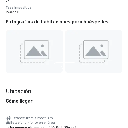
74
Tasa impositiva
19,525%
Fotografías de habitaciones para huéspedes
Ver
4
más
Ubicación
Cómo llegar
Distance from airport 8 mi
Estacionamiento en el área
Estacionamiento por valet
(
65,00 US$
/
día
)