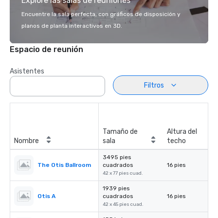
Explore las salas de reuniones
Encuentre la sala perfecta, con gráficos de disposición y
planos de planta interactivos en 3D.
Espacio de reunión
Asistentes
Filtros
Tamaño de
Altura del
Nombre
sala
techo
3495 pies
The Otis Ballroom
cuadrados
16 pies
42 x 77 pies cuad.
1939 pies
Otis A
cuadrados
16 pies
42 x 45 pies cuad.