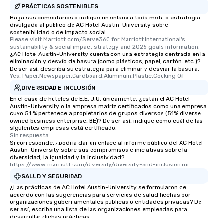
PRÁCTICAS SOSTENIBLES
Haga sus comentarios o indique un enlace a toda meta o estrategia
divulgada al público de AC Hotel Austin-University sobre
sostenibilidad o de impacto social.
Please visit Marriott.com/Serve360 for Marriott International's 
sustainability & social impact strategy and 2025 goals information.
¿AC Hotel Austin-University cuenta con una estrategia centrada en la
eliminación y desvío de basura (como plásticos, papel, cartón, etc.)?
De ser así, describa su estrategia para eliminar y desviar la basura.
Yes, Paper,Newspaper,Cardboard,Aluminum,Plastic,Cooking Oil
DIVERSIDAD E INCLUSIÓN
En el caso de hoteles de E.E. U.U. únicamente, ¿están el AC Hotel
Austin-University o la empresa matriz certificados como una empresa
cuyo 51 % pertenece a propietarios de grupos diversos (51% diverse
owned business enterprise, BE)? De ser así, indique como cuál de las
siguientes empresas está certificado.
Sin respuesta.
Si corresponde, ¿podría dar un enlace al informe público del AC Hotel
Austin-University sobre sus compromisos e iniciativas sobre la
diversidad, la igualdad y la inclusividad?
https://www.marriott.com/diversity/diversity-and-inclusion.mi
SALUD Y SEGURIDAD
¿Las prácticas de AC Hotel Austin-University se formularon de
acuerdo con las sugerencias para servicios de salud hechas por
organizaciones gubernamentales públicas o entidades privadas? De
ser así, escriba una lista de las organizaciones empleadas para
desarrollar dichas prácticas.