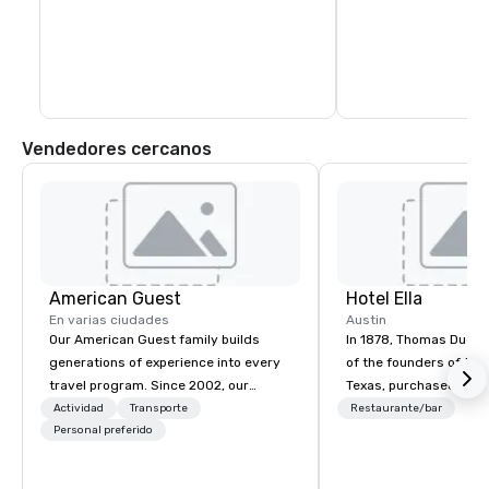
Vendedores cercanos
American Guest
Hotel Ella
En varias ciudades
Austin
Our American Guest family builds
In 1878, Thomas Dudle
generations of experience into every
of the founders of the 
travel program. Since 2002, our
Texas, purchased the 
mission has been to capture the
Hotel Ella now sits. Wo
Actividad
Transporte
Restaurante/bar
imagination of your corporate guests
Personal preferido
Goodall, moved into t
with tailored incentives, events,
property in 1900 with 
meetings, and VIP travel experiences
Ella, who oversaw its 