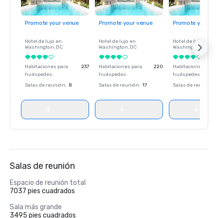
Promote your venue
Promote your venue
Promote your ve
Hotel de lujo en
Hotel de lujo en
Hotel de lujo en
Washington
, DC
Washington
, DC
Washington
, DC
Habitaciones para
237
Habitaciones para
220
Habitaciones para
huéspedes
:
huéspedes
:
huéspedes
:
Salas de reunión
:
8
Salas de reunión
:
17
Salas de reunión
:
Salas de reunión
Espacio de reunión total
7037 pies cuadrados
Sala más grande
3495 pies cuadrados