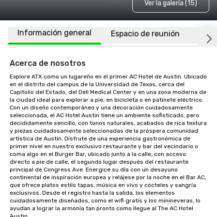
Ver la galería (15)
Información general
Espacio de reunión
Habi
Acerca de nosotros
Explore ATX como un lugareño en el primer AC Hotel de Austin. Ubicado 
en el distrito del campus de la Universidad de Texas, cerca del 
Capitolio del Estado, del Dell Medical Center y en una zona moderna de 
la ciudad ideal para explorar a pie, en bicicleta o en patinete eléctrico. 
Con un diseño contemporáneo y una decoración cuidadosamente 
seleccionada, el AC Hotel Austin tiene un ambiente sofisticado, pero 
decididamente sencillo, con tonos naturales, acabados de rica textura 
y piezas cuidadosamente seleccionadas de la próspera comunidad 
artística de Austin. Disfrute de una experiencia gastronómica de 
primer nivel en nuestro exclusivo restaurante y bar del vecindario o 
coma algo en el Burger Bar, ubicado junto a la calle, con acceso 
directo a pie de calle, el segundo lugar después del restaurante 
principal de Congress Ave. Energice su día con un desayuno 
continental de inspiración europea y relájese por la noche en el Bar AC, 
que ofrece platos estilo tapas, música en vivo y cócteles y sangría 
exclusivos. Desde el registro hasta la salida, los elementos 
cuidadosamente diseñados, como el wifi gratis y los minineveras, lo 
ayudan a lograr la armonía tan pronto como llegue al The AC Hotel 
Austin.