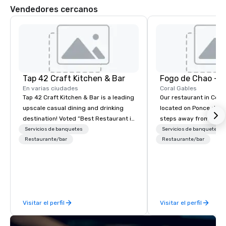
Vendedores cercanos
Tap 42 Craft Kitchen & Bar
Fogo de Chao - C
En varias ciudades
Coral Gables
Tap 42 Craft Kitchen & Bar is a leading
Our restaurant in Coral
upscale casual dining and drinking
located on Ponce de Le
destination! Voted “Best Restaurant in
steps away from the Mi
South Florida” by the South Florida
heart of shopping and 
Servicios de banquetes
Servicios de banquetes
Business Journal, Tap 42 specializes
Restaurante/bar
Gables. Located within
Restaurante/bar
in providing unique takes on
Gables, the restaurant
contemporary American cuisine
open-air churrasco ba
coupled with craft cocktails, an
can dine and watch g
extensive wine list, and craft beer in a
display the culinary ar
fun atmosphere and environment.
as they butcher, prepar
Visitar el perfil
Visitar el perfil
different cuts of meat
flame. The restaurant 
outdoor dining patio, 