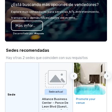
¿Está buscando más opciones de vendedores?
displays, dry aged mea
in-house aging and a li
Explore más vendedores para servicios A/V, entretenimiento,
ideal for all-day happy
transporte y demás necesidades del evento.
Additional experientia
Más información
unique to this location
Butchery, where guest
Desarrollado por
glass of South Americ
charcuterie as they co
Fogo’s expert butchers
Sedes recomendadas
cut of meat freshly c
packaged to grill at h
Hay otras 2 sedes que coinciden con sus requisitos
mezzanine level in the
Lounge, guests can rel
intimate setting with
whiskey, bourbon and 
Sede actual
Sede
Alliance Business
Promote your
Center – Ponce De
venue
Leon Blvd (Quest
Workspaces Coral