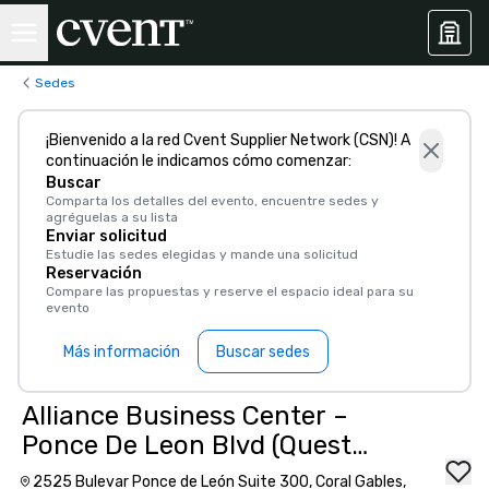
Sedes
¡Bienvenido a la red Cvent Supplier Network (CSN)! A
continuación le indicamos cómo comenzar:
Buscar
Comparta los detalles del evento, encuentre sedes y
agréguelas a su lista
Enviar solicitud
Estudie las sedes elegidas y mande una solicitud
Reservación
Compare las propuestas y reserve el espacio ideal para su
evento
Más información
Buscar sedes
Alliance Business Center –
Ponce De Leon Blvd (Quest
Workspaces Coral Gables)
2525 Bulevar Ponce de León Suite 300, Coral Gables,