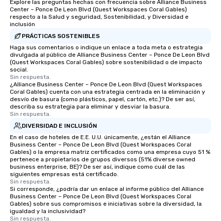
Explore las preguntas hechas con frecuencia sobre Alliance Business
Center – Ponce De Leon Blvd (Quest Workspaces Coral Gables)
respecto a la Salud y seguridad, Sostenibilidad, y Diversidad e
inclusión
PRÁCTICAS SOSTENIBLES
Haga sus comentarios o indique un enlace a toda meta o estrategia
divulgada al público de Alliance Business Center – Ponce De Leon Blvd
(Quest Workspaces Coral Gables) sobre sostenibilidad o de impacto
social.
Sin respuesta.
¿Alliance Business Center – Ponce De Leon Blvd (Quest Workspaces
Coral Gables) cuenta con una estrategia centrada en la eliminación y
desvío de basura (como plásticos, papel, cartón, etc.)? De ser así,
describa su estrategia para eliminar y desviar la basura.
Sin respuesta.
DIVERSIDAD E INCLUSIÓN
En el caso de hoteles de E.E. U.U. únicamente, ¿están el Alliance
Business Center – Ponce De Leon Blvd (Quest Workspaces Coral
Gables) o la empresa matriz certificados como una empresa cuyo 51 %
pertenece a propietarios de grupos diversos (51% diverse owned
business enterprise, BE)? De ser así, indique como cuál de las
siguientes empresas está certificado.
Sin respuesta.
Si corresponde, ¿podría dar un enlace al informe público del Alliance
Business Center – Ponce De Leon Blvd (Quest Workspaces Coral
Gables) sobre sus compromisos e iniciativas sobre la diversidad, la
igualdad y la inclusividad?
Sin respuesta.