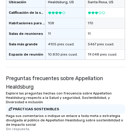
Ubicación
Healdsburg
, US
Santa Rosa
, US
to gather and dine tha
experienced, and all ar
Calificación de la sede
remember. Our one-of-
are special, from the fi
Habitaciones para huéspedes
108
170
last. It’s an experienc
Salas de reuniones
11
11
will reminisce about lo
leave. Location, Location, Location
Sala más grande
4105 pies cuad.
5467 pies cuad.
One of the best reason
convenient and efficie
Espacio de reunión
10.830 pies cuad.
19.048 pies cuad.
experience is designed
restaurants are within
walking distance of ea
Preguntas frecuentes sobre Appellation
short stroll allows you
members a chance to 
Healdsburg
networking opportunit
Explore las preguntas hechas con frecuencia sobre Appellation
heading to the next pl
Healdsburg respecto a la Salud y seguridad, Sostenibilidad, y
Diversidad e inclusión
itinerary. You Get a Dinner and a Show
Our tours offer an exqu
PRÁCTICAS SOSTENIBLES
entertainment. All tour
Haga sus comentarios o indique un enlace a toda meta o estrategia
divulgada al público de Appellation Healdsburg sobre sostenibilidad o
knowledgeable, profes
de impacto social.
who leads the group on
Sin respuesta.