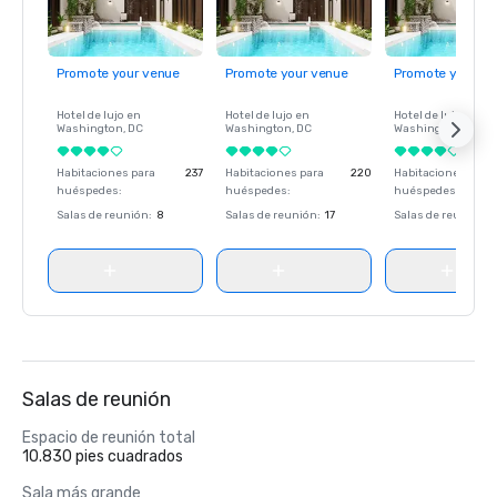
Promote your venue
Promote your venue
Promote your ve
Hotel de lujo en
Hotel de lujo en
Hotel de lujo en
Washington
, DC
Washington
, DC
Washington
, DC
Habitaciones para
237
Habitaciones para
220
Habitaciones para
huéspedes
:
huéspedes
:
huéspedes
:
Salas de reunión
:
8
Salas de reunión
:
17
Salas de reunión
:
Salas de reunión
Espacio de reunión total
10.830 pies cuadrados
Sala más grande