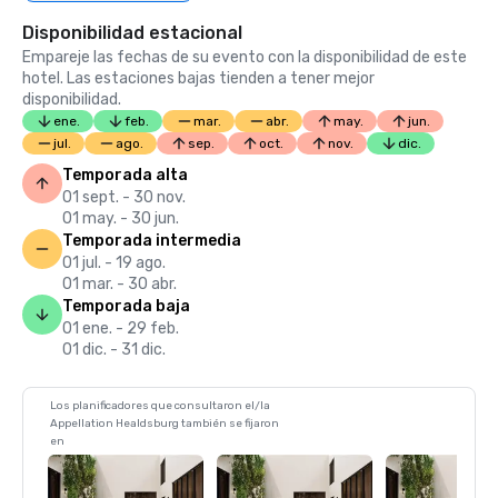
Disponibilidad estacional
Empareje las fechas de su evento con la disponibilidad de este
hotel. Las estaciones bajas tienden a tener mejor
disponibilidad.
ene.
feb.
mar.
abr.
may.
jun.
jul.
ago.
sep.
oct.
nov.
dic.
Temporada alta
01 sept. - 30 nov.
01 may. - 30 jun.
Temporada intermedia
01 jul. - 19 ago.
01 mar. - 30 abr.
Temporada baja
01 ene. - 29 feb.
01 dic. - 31 dic.
Los planificadores que consultaron el/la
Appellation Healdsburg también se fijaron
en