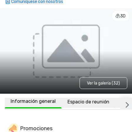
Comuníquese con nosotros
3D
Ver la galería (32)
Información general
Espacio de reunión
Habi
Promociones