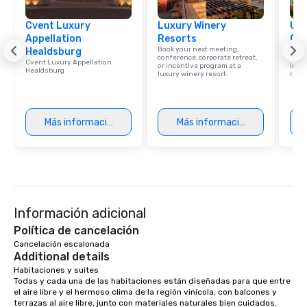
experience with three 
Cvent Luxury
Luxury Winery
signature dishes at ea
Uni
Appellation
Resorts
Ca
Our affordable tours a
Book your next meeting,
Find 
Healdsburg
person with tax and gr
conference, corporate retreat,
resor
Cvent Luxury Appellation
or incentive program at a
ince
included. The only thi
Healdsburg
luxury winery resort.
retre
are drinks. However, 
package upgrade is ava
provides guests a sign
Más información
Más información
at various stops. Build Your Network
Our exclusive experien
ultimate networking op
a typical sit-down dinn
to engage the person t
right of you. Because 
Información adicional
place at multiple resta
walking in between, th
Política de cancelación
countless opportunitie
Cancelación escalonada
Additional details
with different people 
down at each venue a
Habitaciones y suites

Todas y cada una de las habitaciones están diseñadas para que entre 
traverse along the way
el aire libre y el hermoso clima de la región vinícola, con balcones y 
experiences not only 
terrazas al aire libre, junto con materiales naturales bien cuidados.
