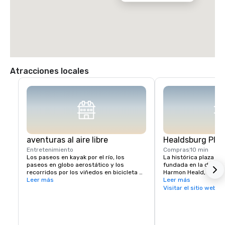
Atracciones locales
aventuras al aire libre
Healdsburg Plaz
Entretenimiento
Compras
10 min
Los paseos en kayak por el río, los 
La histórica plaza de
paseos en globo aerostático y los 
fundada en la década
recorridos por los viñedos en bicicleta 
Harmon Heald, oriundo
eléctrica ofrecen opciones inolvidables 
Leer más
buscaba oro, es un p
Leer más
de trabajo en equipo o de ocio

vital para los visitan
Visitar el sitio web
concentración de los
El cercano lago Sonoma ofrece 
restaurantes, experien
oportunidades para practicar 
alojamiento y activi
senderismo y paseos en bote.
cuadras cuadradas. D