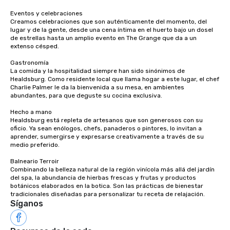
ways to network, but a
Eventos y celebraciones

way to do so. Large Groups Welcome
Creamos celebraciones que son auténticamente del momento, del 
Lip Smacking Foodie To
lugar y de la gente, desde una cena íntima en el huerto bajo un dosel 
groups, small or large.
de estrellas hasta un amplio evento en The Grange que da a un 
extenso césped.

experiences can acc
groups from as few as
Gastronomía

as 500 guests, making
La comida y la hospitalidad siempre han sido sinónimos de 
Healdsburg. Como residente local que llama hogar a este lugar, el chef 
choice for any corpora
Charlie Palmer le da la bienvenida a su mesa, en ambientes 
Stress-Free Booking 
abundantes, para que deguste su cocina exclusiva.

a tour is stress-free a
Hecho a mano

enjoy the company of 
Healdsburg está repleta de artesanos que son generosos con su 
more easily. You’ll tak
oficio. Ya sean enólogos, chefs, panaderos o pintores, lo invitan a 
knowing that everythin
aprender, sumergirse y expresarse creativamente a través de su 
of from the moment the
medio preferido.

booked to the minute i
Balneario Terroir

Since the menu is alre
Combinando la belleza natural de la región vinícola más allá del jardín 
have nothing to worry 
del spa, la abundancia de hierbas frescas y frutas y productos 
botánicos elaborados en la botica. Son las prácticas de bienestar 
remember to submit ah
tradicionales diseñadas para personalizar tu receta de relajación.
date any dietary restr
Síganos
allergies for anyone in
Feel Like a VIP at Each