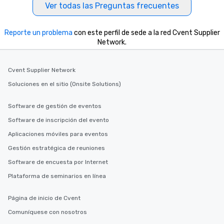
business hours or earl
Ver todas las Preguntas frecuentes
after work, we can coo
you to provide options 
Reporte un problema
con este perfil de sede a la red Cvent Supplier
needs. Go for as Long or as Short as
Network.
You Like Along with fle
scheduling, Lip Smack
Tours also provides a 
Cvent Supplier Network
durations. Our shortes
Soluciones en el sitio (Onsite Solutions)
2.5 hours; our longest 
hours, with optional 
incentives.
Software de gestión de eventos
Software de inscripción del evento
Aplicaciones móviles para eventos
Gestión estratégica de reuniones
Software de encuesta por Internet
Plataforma de seminarios en línea
Página de inicio de Cvent
Comuníquese con nosotros