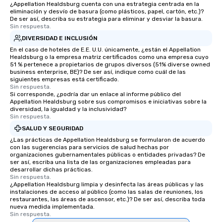
¿Appellation Healdsburg cuenta con una estrategia centrada en la
offering engaging tidb
eliminación y desvío de basura (como plásticos, papel, cartón, etc.)?
fascinating stories. S
De ser así, describa su estrategia para eliminar y desviar la basura.
interactive experience
Sin respuesta.
along the way exclusive
DIVERSIDAD E INCLUSIÓN
ensuring there is neve
En el caso de hoteles de E.E. U.U. únicamente, ¿están el Appellation
Different Types of Cuis
Healdsburg o la empresa matriz certificados como una empresa cuyo
51 % pertenece a propietarios de grupos diversos (51% diverse owned
experiences offer the a
business enterprise, BE)? De ser así, indique como cuál de las
several renowned rest
siguientes empresas está certificado.
Sin respuesta.
convenient outing, inc
Si corresponde, ¿podría dar un enlace al informe público del
and your guests might
Appellation Healdsburg sobre sus compromisos e iniciativas sobre la
discovered otherwise 
diversidad, la igualdad y la inclusividad?
Sin respuesta.
at a typical corporate 
SALUD Y SEGURIDAD
a way to try some of t
in the city and dive in
¿Las prácticas de Appellation Healdsburg se formularon de acuerdo
con las sugerencias para servicios de salud hechas por
cuisines and dishes. Al
organizaciones gubernamentales públicas o entidades privadas? De
selected dishes are cu
ser así, escriba una lista de las organizaciones empleadas para
desarrollar dichas prácticas.
high standards to ensu
Sin respuesta.
delight any palate. Tours Available
¿Appellation Healdsburg limpia y desinfecta las áreas públicas y las
from Day to Night With
instalaciones de acceso al público (como las salas de reuniones, los
restaurantes, las áreas de ascensor, etc.)? De ser así, describa toda
group experience, bookin
nueva medida implementada.
key. Whether you desir
Sin respuesta.