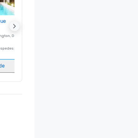
nue
Promote your venue
ngton
, DC
Hotel de lujo en
Washington
, DC
éspedes
:
220
Habitaciones para huéspedes
:
237
Salas de reunión
:
8
ede
Elegir sede