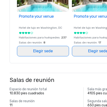
Promote your venue
Promote your venu
Hotel de lujo en
Washington
, DC
Hotel de lujo en
Washing
Habitaciones para huéspedes
:
237
Habitaciones para hué
Salas de reunión
:
8
Salas de reunión
:
17
Elegir sede
Elegir sed
Salas de reunión
Espacio de reunión total
Sala más gr
10.830 pies cuadrados
4105 pies c
Salas de reunión
Segunda sal
11
650 pies cu