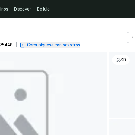
inos
Discover
De lujo
, 95448
|
Comuníquese con nosotros
3D