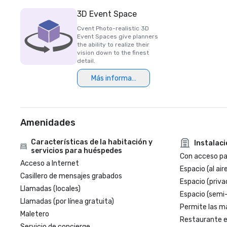
3D Event Space
Cvent Photo-realistic 3D
Event Spaces give planners
the ability to realize their
vision down to the finest
detail.
Más información
Amenidades
Características de la habitación y
Instalac
servicios para huéspedes
Con acceso par
Acceso a Internet
Espacio (al aire
Casillero de mensajes grabados
Espacio (priva
Llamadas (locales)
Espacio (semi
Llamadas (por línea gratuita)
Permite las m
Maletero
Restaurante en
Servicio de concierge