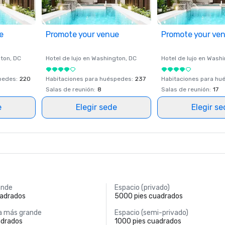
e
Promote your venue
Promote your ve
ton
, DC
Hotel de lujo en
Washington
, DC
Hotel de lujo en
Washi
spedes
:
220
Habitaciones para huéspedes
:
237
Habitaciones para hu
Salas de reunión
:
8
Salas de reunión
:
17
e
Elegir sede
Elegir s
ande
Espacio (privado)
uadrados
5000 pies cuadrados
a más grande
Espacio (semi-privado)
adrados
1000 pies cuadrados