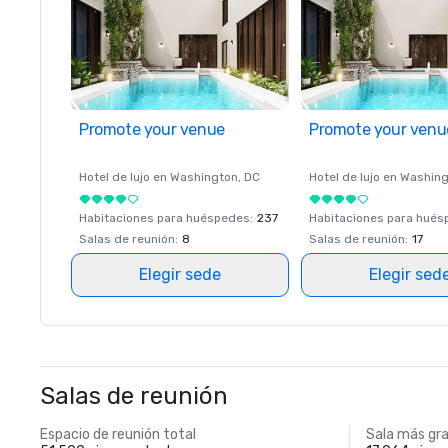
Promote your venue
Promote your venu
Hotel de lujo en
Washington
, DC
Hotel de lujo en
Washing
Habitaciones para huéspedes
:
237
Habitaciones para hué
Salas de reunión
:
8
Salas de reunión
:
17
Elegir sede
Elegir sed
Salas de reunión
Espacio de reunión total
Sala más gr