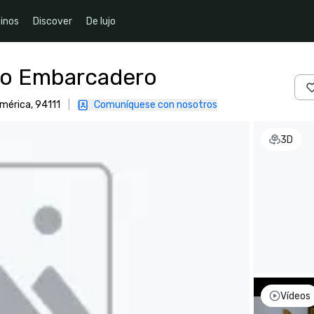
inos
Discover
De lujo
co Embarcadero
mérica, 94111
|
Comuníquese con nosotros
3D
Vídeos