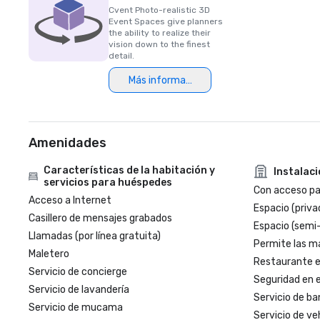
Cvent Photo-realistic 3D
Event Spaces give planners
the ability to realize their
vision down to the finest
detail.
Más información
Amenidades
Características de la habitación y
Instalac
servicios para huéspedes
Con acceso par
Acceso a Internet
Espacio (priva
Casillero de mensajes grabados
Espacio (semi
Llamadas (por línea gratuita)
Permite las m
Maletero
Restaurante en
Servicio de concierge
Seguridad en e
Servicio de lavandería
Servicio de ba
Servicio de mucama
Servicio de veh