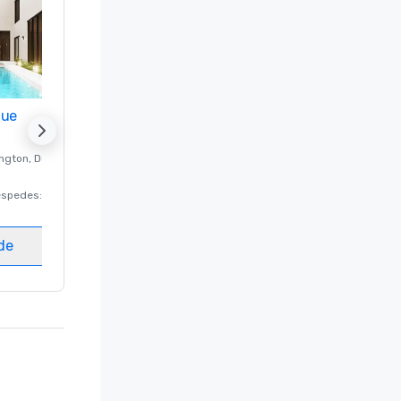
nue
Promote your venue
ngton
, DC
Hotel de lujo en
Washington
, DC
éspedes
:
220
Habitaciones para huéspedes
:
237
Salas de reunión
:
8
ede
Elegir sede