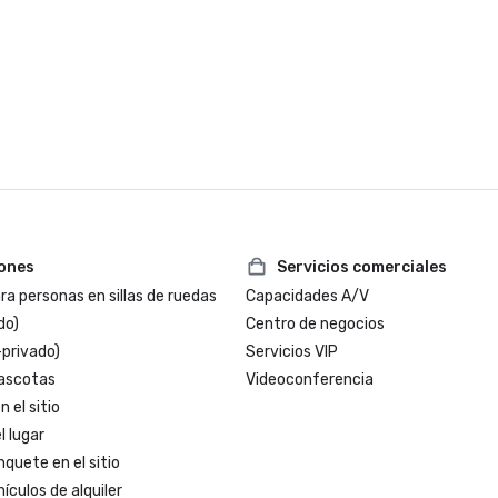
«Mejor espacio para eventos en 
hotel/resort»

Premios Condé Nast Traveler's Re
iones
Servicios comerciales
a personas en sillas de ruedas
Capacidades A/V
do)
Centro de negocios
-privado)
Servicios VIP
ascotas
Videoconferencia
 el sitio
l lugar
nquete en el sitio
ículos de alquiler