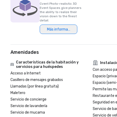
Cvent Photo-realistic 3D
Event Spaces give planners
the ability to realize their
vision down to the finest
detail.
Más información
Amenidades
Características de la habitación y
Instalac
servicios para huéspedes
Con acceso par
Acceso a Internet
Espacio (priva
Casillero de mensajes grabados
Espacio (semi
Llamadas (por línea gratuita)
Permite las m
Maletero
Restaurante en
Servicio de concierge
Seguridad en e
Servicio de lavandería
Servicio de ba
Servicio de mucama
Servicio de veh