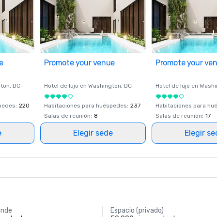
e
Promote your venue
Promote your ve
ton
, DC
Hotel de lujo en
Washington
, DC
Hotel de lujo en
Washi
spedes
:
220
Habitaciones para huéspedes
:
237
Habitaciones para hu
Salas de reunión
:
8
Salas de reunión
:
17
e
Elegir sede
Elegir s
ande
Espacio (privado)