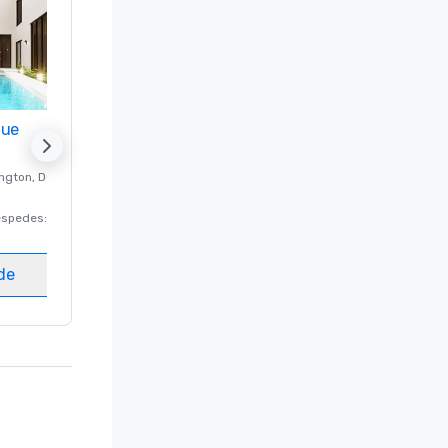
nue
Promote your venue
ngton
, DC
Hotel de lujo en
Washington
, DC
éspedes
:
220
Habitaciones para huéspedes
:
237
Salas de reunión
:
8
ede
Elegir sede