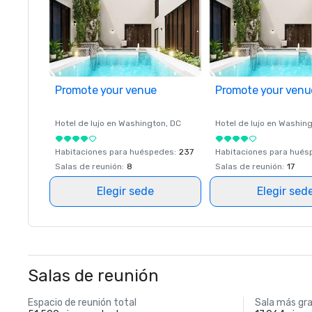
Promote your venue
Promote your venu
Hotel de lujo en
Washington
, DC
Hotel de lujo en
Washing
Habitaciones para huéspedes
:
237
Habitaciones para hué
Salas de reunión
:
8
Salas de reunión
:
17
Elegir sede
Elegir sed
Salas de reunión
Espacio de reunión total
Sala más gr