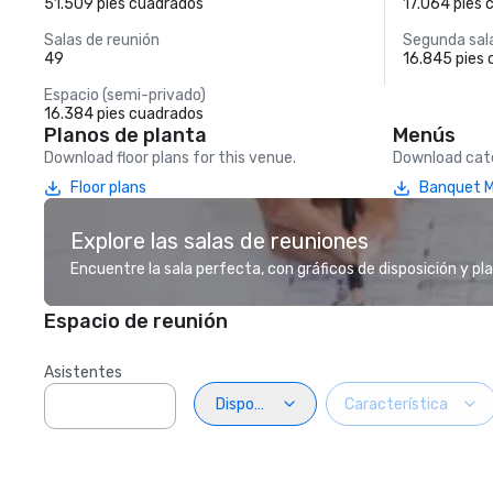
51.509 pies cuadrados
17.064 pies
Salas de reunión
Segunda sal
49
16.845 pies
Espacio (semi-privado)
16.384 pies cuadrados
Planos de planta
Menús
Download floor plans for this venue.
Download cate
Floor plans
Banquet 
Explore las salas de reuniones
Encuentre la sala perfecta, con gráficos de disposición y pl
Espacio de reunión
Asistentes
Disposiciön
Característica