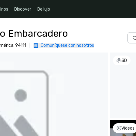
inos
Discover
De lujo
co Embarcadero
mérica, 94111
|
Comuníquese con nosotros
3D
Vídeos