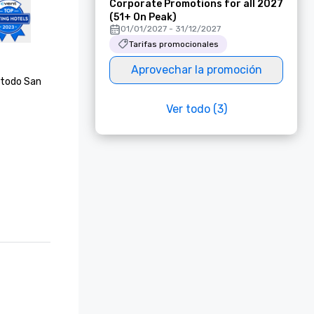
Corporate Promotions for all 2027
(51+ On Peak)
01/01/2027 - 31/12/2027
Tarifas promocionales
Aprovechar la promoción
 todo San 
Ver todo (3)
io 
025 de 
ficación 
lla 2025, 
alla de 
alla de 
n situ»

lla 2024, 