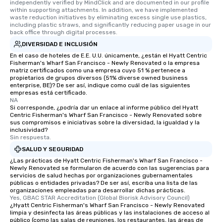
independently verified by MindClick and are documented in our profile 
within supporting attachments. In addition, we have implemented 
waste reduction initiatives by eliminating excess single use plastics, 
including plastic straws, and significantly reducing paper usage in our 
back office through digital processes.
DIVERSIDAD E INCLUSIÓN
En el caso de hoteles de E.E. U.U. únicamente, ¿están el Hyatt Centric
Fisherman's Wharf San Francisco - Newly Renovated o la empresa
matriz certificados como una empresa cuyo 51 % pertenece a
propietarios de grupos diversos (51% diverse owned business
enterprise, BE)? De ser así, indique como cuál de las siguientes
empresas está certificado.
NA
Si corresponde, ¿podría dar un enlace al informe público del Hyatt
Centric Fisherman's Wharf San Francisco - Newly Renovated sobre
sus compromisos e iniciativas sobre la diversidad, la igualdad y la
inclusividad?
Sin respuesta.
SALUD Y SEGURIDAD
¿Las prácticas de Hyatt Centric Fisherman's Wharf San Francisco -
Newly Renovated se formularon de acuerdo con las sugerencias para
servicios de salud hechas por organizaciones gubernamentales
públicas o entidades privadas? De ser así, escriba una lista de las
organizaciones empleadas para desarrollar dichas prácticas.
Yes, GBAC STAR Accreditation (Global Biorisk Advisory Council)
¿Hyatt Centric Fisherman's Wharf San Francisco - Newly Renovated
limpia y desinfecta las áreas públicas y las instalaciones de acceso al
público (como las salas de reuniones, los restaurantes, las áreas de