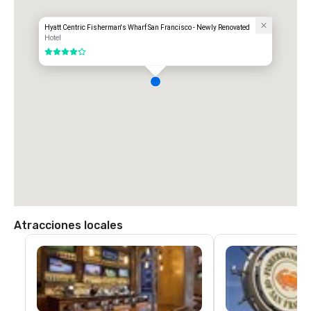
UBER/LYFT

Unidireccional

$60.00 Dólares americanos

Hyatt Centric Fisherman's Wharf San Francisco - Newly Renovated
Hotel
Aeropuerto Internacional de OAKLAND (OAK)

4 de 5
20 millas

Opciones de transporte:

VIAJE DIRECTO

85,00 dólares estadounidenses

TAXI

70,00 dólares estadounidenses.
Atracciones locales