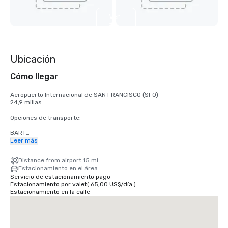
Ver
3
más
Ubicación
Cómo llegar
Aeropuerto Internacional de SAN FRANCISCO (SFO)

24,9 millas

Opciones de transporte:

BART

Adultos

Leer más
2,75 dólares estadounidenses

Distance from airport 15 mi
TRANVÍA

Estacionamiento en el área
Horario: de lunes a viernes de 4 a.m. a medianoche, sábados de 6 a.m. 
Servicio de estacionamiento pago
a medianoche, domingos de 8 a.m. a medianoche.

Estacionamiento por valet
(
65,00 US$
/
día
)
Gratuito

Estacionamiento en la calle
TAXI

Unidireccional

55,00 dólares estadounidenses
