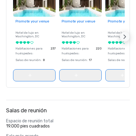
Promote your venue
Promote your venue
Promote your ve
Hotel de lujo en
Hotel de lujo en
Hotel de lujo en
Washington
, DC
Washington
, DC
Washington
, DC
Habitaciones para
237
Habitaciones para
220
Habitaciones para
huéspedes
:
huéspedes
:
huéspedes
:
Salas de reunión
:
8
Salas de reunión
:
17
Salas de reunión
:
Salas de reunión
Espacio de reunión total
19.000 pies cuadrados