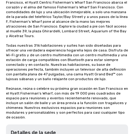
Francisco, el Hyatt Centric Fisherman's Wharf San Francisco abarca el 
corazón y el alma del famoso Fisherman's Wharf San Francisco. Con 
comodidades de lujo y una ubicación inmejorable, a solo una manzana 
de la parada del teleférico Taylor/Bay Street y a unos pasos de la línea 
F, Fisherman's Wharf pone al alcance de la mano las mejores 
atracciones de San Francisco. Explore la ciudad a pie con fácil acceso 
al muelle 39, la plaza Ghirardelli, Lombard Street, Aquarium of the Bay 
y Alcatraz Tours.

Todas nuestras 316 habitaciones y suites han sido diseñadas para 
ofrecer una verdadera experiencia hogareña lejos de casa. Disfruta de 
Wi-Fi gratis y de un centro multimedia con un centro multimedia y una 
estación de carga compatibles con Bluetooth para estar siempre 
conectado y en contacto. Nuestras habitaciones, su base de 
operaciones perfecta, también incluyen un televisor de alta definición 
con pantalla plana de 47 pulgadas, una cama Hyatt Grand Bed™ con 
lujosas sábanas y un baño relajante con productos de lujo.

Reúnase, reúna o celebre su próxima gran ocasión en San Francisco en 
el Hyatt Fisherman's Wharf, con más de 19 000 pies cuadrados de 
espacio para reuniones y eventos recientemente renovado, que 
incluye un salón de baile y un área previa a la función con tragaluces y 
chimenea. Nuestros exclusivos espacios para reuniones son 
modulares y personalizables y son perfectos para casi cualquier tipo 
de ocasión.
Detalles de la sede