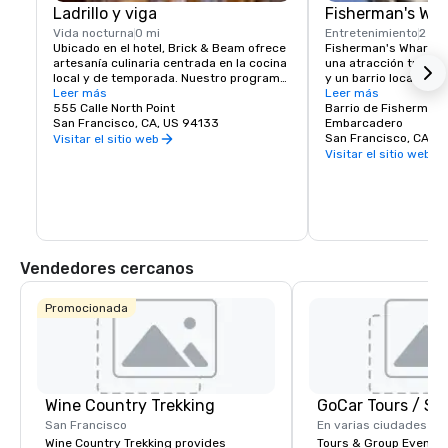
Ladrillo y viga
Fisherman's Wh
Vida nocturna
0 mi
Entretenimiento
2 cu
Ubicado en el hotel, Brick & Beam ofrece 
Fisherman's Wharf de
artesanía culinaria centrada en la cocina 
una atracción turísti
local y de temporada. Nuestro programa 
y un barrio local y zo
Seafood Watch es un enfoque fresco 
Leer más
próspera y vibrante. 
Leer más
para la alimentación sostenible, que 
555 Calle North Point
primera clase, tiendas
Barrio de Fisherman'
incluye un menú responsable de 
San Francisco, CA, US 94133
sinfín de oportunidad
Embarcadero
alimentos locales seleccionados y 
entretenimiento, el W
San Francisco, CA, U
Visitar el sitio web
cuidadosamente obtenidos. Desde 
lugar para comenzar t
Visitar el sitio web
comidas orgánicas y saludables hasta 
San Francisco.
comida reconfortante, Brick & Beam 
satisfará los antojos de cualquier 
amante de la comida. Abierto para el 
almuerzo y la cena, Brick & Beam es la 
manera perfecta de empezar la noche en 
la ciudad.
Vendedores cercanos
Promocionada
Wine Country Trekking
San Francisco
En varias ciudades
Wine Country Trekking provides
Tours & Group Events E