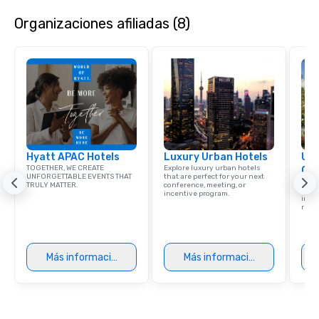
Organizaciones afiliadas (8)
Hyatt APAC Hotels
Luxury Urban Hotels
Uni
TOGETHER, WE CREATE
Explore luxury urban hotels
Ca
UNFORGETTABLE EVENTS THAT
that are perfect for your next
Find 
TRULY MATTER.
conference, meeting, or
resor
incentive program.
ince
retre
Más información
Más información