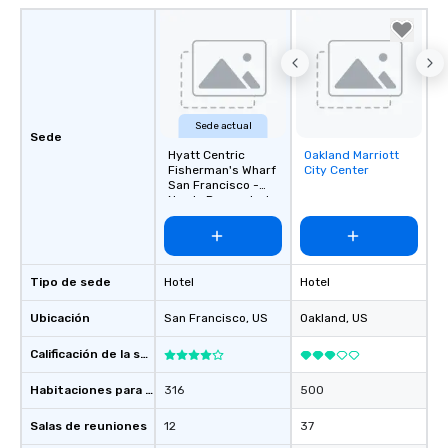
Sede actual
Sede
Hyatt Centric
Oakland Marriott
Removed from
Fisherman's Wharf
City Center
favorites
San Francisco -
Newly Renovated
Tipo de sede
Hotel
Hotel
Ubicación
San Francisco
, US
Oakland
, US
Calificación de la sede
Habitaciones para huéspedes
316
500
Salas de reuniones
12
37