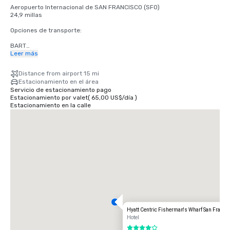
Aeropuerto Internacional de SAN FRANCISCO (SFO)

24,9 millas

Opciones de transporte:

BART

Adultos

Leer más
2,75 dólares estadounidenses

Distance from airport 15 mi
TRANVÍA

Estacionamiento en el área
Horario: de lunes a viernes de 4 a.m. a medianoche, sábados de 6 a.m. 
Servicio de estacionamiento pago
a medianoche, domingos de 8 a.m. a medianoche.

Estacionamiento por valet
(
65,00 US$
/
día
)
Gratuito

Estacionamiento en la calle
TAXI

Unidireccional

55,00 dólares estadounidenses

UBER/LYFT

Unidireccional

$60.00 Dólares americanos

Aeropuerto Internacional de OAKLAND (OAK)

20 millas

Opciones de transporte:

Hyatt Centric Fisherman's Wharf San Franci
VIAJE DIRECTO

Hotel
85,00 dólares estadounidenses

4 de 5