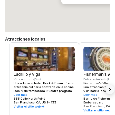
TAXI

70,00 dólares estadounidenses.
Atracciones locales
Ladrillo y viga
Fisherman's Wh
Vida nocturna
0 mi
Entretenimiento
2 cu
Ubicado en el hotel, Brick & Beam ofrece 
Fisherman's Wharf de
artesanía culinaria centrada en la cocina 
una atracción turísti
local y de temporada. Nuestro programa 
y un barrio local y zo
Seafood Watch es un enfoque fresco 
Leer más
próspera y vibrante. 
Leer más
para la alimentación sostenible, que 
555 Calle North Point
primera clase, tiendas
Barrio de Fisherman'
incluye un menú responsable de 
San Francisco, CA, US 94133
sinfín de oportunidad
Embarcadero
alimentos locales seleccionados y 
entretenimiento, el W
San Francisco, CA, U
Visitar el sitio web
cuidadosamente obtenidos. Desde 
lugar para comenzar t
Visitar el sitio web
comidas orgánicas y saludables hasta 
San Francisco.