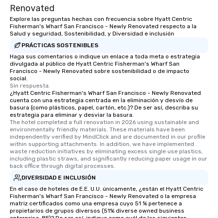
Renovated
Explore las preguntas hechas con frecuencia sobre Hyatt Centric
Fisherman's Wharf San Francisco - Newly Renovated respecto a la
Salud y seguridad, Sostenibilidad, y Diversidad e inclusión
PRÁCTICAS SOSTENIBLES
Haga sus comentarios o indique un enlace a toda meta o estrategia
divulgada al público de Hyatt Centric Fisherman's Wharf San
Francisco - Newly Renovated sobre sostenibilidad o de impacto
social.
Sin respuesta.
¿Hyatt Centric Fisherman's Wharf San Francisco - Newly Renovated
cuenta con una estrategia centrada en la eliminación y desvío de
basura (como plásticos, papel, cartón, etc.)? De ser así, describa su
estrategia para eliminar y desviar la basura.
The hotel completed a full renovation in 2026 using sustainable and 
environmentally friendly materials. These materials have been 
independently verified by MindClick and are documented in our profile 
within supporting attachments. In addition, we have implemented 
waste reduction initiatives by eliminating excess single use plastics, 
including plastic straws, and significantly reducing paper usage in our 
back office through digital processes.
DIVERSIDAD E INCLUSIÓN
En el caso de hoteles de E.E. U.U. únicamente, ¿están el Hyatt Centric
Fisherman's Wharf San Francisco - Newly Renovated o la empresa
matriz certificados como una empresa cuyo 51 % pertenece a
propietarios de grupos diversos (51% diverse owned business