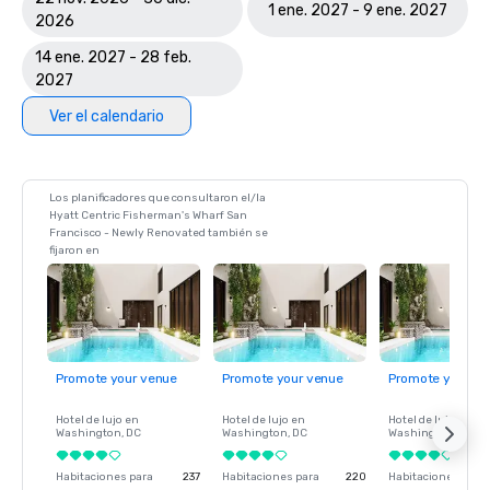
1 ene. 2027 - 9 ene. 2027
2026
14 ene. 2027 - 28 feb.
2027
Ver el calendario
Los planificadores que consultaron el/la
Hyatt Centric Fisherman's Wharf San
Francisco - Newly Renovated también se
fijaron en
Promote your venue
Promote your venue
Promote your ve
Hotel de lujo en
Hotel de lujo en
Hotel de lujo en
Washington
, DC
Washington
, DC
Washington
, DC
Habitaciones para
237
Habitaciones para
220
Habitaciones para