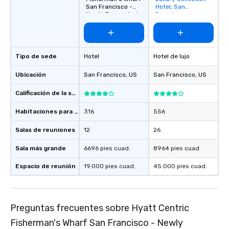
favorites
San Francisco -
Hotel, San
Newly Renovated
Francisco
Tipo de sede
Hotel
Hotel de lujo
Ubicación
San Francisco
, US
San Francisco
, US
Calificación de la sede
Habitaciones para huéspedes
316
556
Salas de reuniones
12
26
Sala más grande
6696 pies cuad.
8964 pies cuad.
Espacio de reunión
19.000 pies cuad.
45.000 pies cuad.
Preguntas frecuentes sobre Hyatt Centric
Fisherman's Wharf San Francisco - Newly