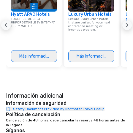
Hyatt APAC Hotels
Luxury Urban Hotels
Uni
TOGETHER, WE CREATE
Explore luxury urban hotels
Ca
UNFORGETTABLE EVENTS THAT
that are perfect for your next
Find 
TRULY MATTER.
conference, meeting, or
resor
incentive program.
ince
retre
Más información
Más información
Información adicional
Información de seguridad
Safety Document Provided by Northstar Travel Group
Política de cancelación
Cancelación de 48 horas: debe cancelar la reserva 48 horas antes de 
la llegada.
Síganos