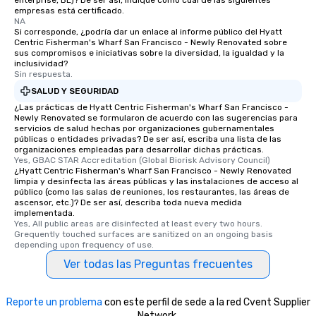
enterprise, BE)? De ser así, indique como cuál de las siguientes
empresas está certificado.
NA
Si corresponde, ¿podría dar un enlace al informe público del Hyatt
Centric Fisherman's Wharf San Francisco - Newly Renovated sobre
sus compromisos e iniciativas sobre la diversidad, la igualdad y la
inclusividad?
Sin respuesta.
SALUD Y SEGURIDAD
¿Las prácticas de Hyatt Centric Fisherman's Wharf San Francisco -
Newly Renovated se formularon de acuerdo con las sugerencias para
servicios de salud hechas por organizaciones gubernamentales
públicas o entidades privadas? De ser así, escriba una lista de las
organizaciones empleadas para desarrollar dichas prácticas.
Yes, GBAC STAR Accreditation (Global Biorisk Advisory Council)
¿Hyatt Centric Fisherman's Wharf San Francisco - Newly Renovated
limpia y desinfecta las áreas públicas y las instalaciones de acceso al
público (como las salas de reuniones, los restaurantes, las áreas de
ascensor, etc.)? De ser así, describa toda nueva medida
implementada.
Yes, All public areas are disinfected at least every two hours. 
Grequently touched surfaces are sanitized on an ongoing basis 
depending upon frequency of use.
Ver todas las Preguntas frecuentes
Reporte un problema
con este perfil de sede a la red Cvent Supplier
Network.