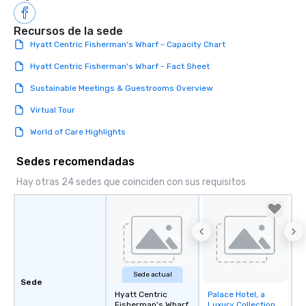
Recursos de la sede
Hyatt Centric Fisherman's Wharf - Capacity Chart
Hyatt Centric Fisherman's Wharf - Fact Sheet
Sustainable Meetings & Guestrooms Overview
Virtual Tour
World of Care Highlights
Sedes recomendadas
Hay otras 24 sedes que coinciden con sus requisitos
Sede actual
Sede
Hyatt Centric
Palace Hotel, a
Removed from
Fisherman's Wharf
Luxury Collection