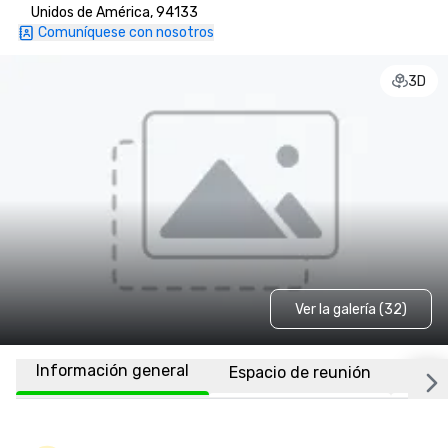
Unidos de América, 94133
Comuníquese con nosotros
3D
Ver la galería (32)
Información general
Espacio de reunión
Habi