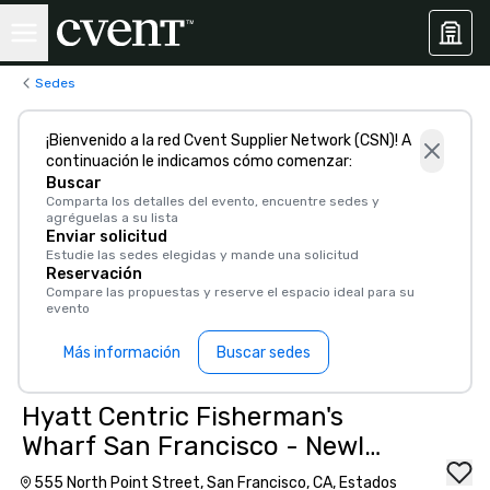
Sedes
¡Bienvenido a la red Cvent Supplier Network (CSN)! A
continuación le indicamos cómo comenzar:
Buscar
Comparta los detalles del evento, encuentre sedes y
agréguelas a su lista
Enviar solicitud
Estudie las sedes elegidas y mande una solicitud
Reservación
Compare las propuestas y reserve el espacio ideal para su
evento
Más información
Buscar sedes
Hyatt Centric Fisherman's
Wharf San Francisco - Newly
Renovated
555 North Point Street, San Francisco, CA, Estados