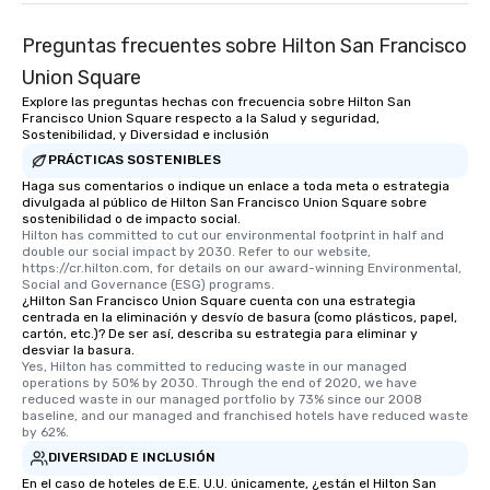
Preguntas frecuentes sobre Hilton San Francisco
Union Square
Explore las preguntas hechas con frecuencia sobre Hilton San
Francisco Union Square respecto a la Salud y seguridad,
Sostenibilidad, y Diversidad e inclusión
PRÁCTICAS SOSTENIBLES
Haga sus comentarios o indique un enlace a toda meta o estrategia
divulgada al público de Hilton San Francisco Union Square sobre
sostenibilidad o de impacto social.
Hilton has committed to cut our environmental footprint in half and 
double our social impact by 2030. Refer to our website, 
https://cr.hilton.com, for details on our award-winning Environmental, 
Social and Governance (ESG) programs.
¿Hilton San Francisco Union Square cuenta con una estrategia
centrada en la eliminación y desvío de basura (como plásticos, papel,
cartón, etc.)? De ser así, describa su estrategia para eliminar y
desviar la basura.
Yes, Hilton has committed to reducing waste in our managed 
operations by 50% by 2030. Through the end of 2020, we have 
reduced waste in our managed portfolio by 73% since our 2008 
baseline, and our managed and franchised hotels have reduced waste 
by 62%.
DIVERSIDAD E INCLUSIÓN
En el caso de hoteles de E.E. U.U. únicamente, ¿están el Hilton San