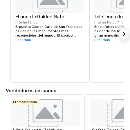
El puente Golden Gate
Teleférico de Po
Hito histórico
Hito histórico
7 min
El puente Golden Gate de San Francisco 
El teleférico de Powe
es uno de los monumentos más 
es donde los teleféric
reconocibles del mundo. El icónico 
giran manualmente pa
puente colgante es conocido por su 
Leer más
dirección. Ubicado en
Leer más
llamativo color naranja y sus 
Street, es un popular
impresionantes vistas.
para pasear por las 
colinas de la ciudad.
Vendedores cercanos
Promocionada