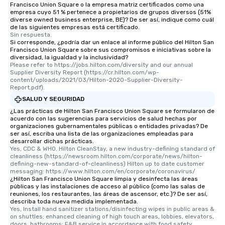
Francisco Union Square o la empresa matriz certificados como una
empresa cuyo 51 % pertenece a propietarios de grupos diversos (51%
diverse owned business enterprise, BE)? De ser así, indique como cuál
de las siguientes empresas está certificado.
Sin respuesta.
Si corresponde, ¿podría dar un enlace al informe público del Hilton San
Francisco Union Square sobre sus compromisos e iniciativas sobre la
diversidad, la igualdad y la inclusividad?
Please refer to https://jobs.hilton.com/diversity and our annual 
Supplier Diversity Report (https://cr.hilton.com/wp-
content/uploads/2021/03/Hilton-2020-Supplier-Diversity-
Report.pdf).
SALUD Y SEGURIDAD
¿Las prácticas de Hilton San Francisco Union Square se formularon de
acuerdo con las sugerencias para servicios de salud hechas por
organizaciones gubernamentales públicas o entidades privadas? De
ser así, escriba una lista de las organizaciones empleadas para
desarrollar dichas prácticas.
Yes, CDC & WHO. Hilton CleanStay, a new industry-defining standard of 
cleanliness (https://newsroom.hilton.com/corporate/news/hilton-
defining-new-standard-of-cleanliness) Hilton up to date customer 
messaging: https://www.hilton.com/en/corporate/coronavirus/
¿Hilton San Francisco Union Square limpia y desinfecta las áreas
públicas y las instalaciones de acceso al público (como las salas de
reuniones, los restaurantes, las áreas de ascensor, etc.)? De ser así,
describa toda nueva medida implementada.
Yes, Install hand sanitizer stations/disinfecting wipes in public areas & 
on shuttles; enhanced cleaning of high touch areas, lobbies, elevators, 
doors, bathrooms; F&B service in accordance with food safety 