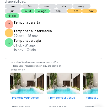
disponibilidad.
ene.
feb.
mar.
abr.
may.
jun.
jul.
ago.
sep.
oct.
nov.
dic.
Temporada alta
Temporada intermedia
29 oct. - 15 nov.
Temporada baja
01 jul. - 31 ago.
16 nov. - 31 dic.
Los planificadores que consultaron el/la
Hilton San Francisco Union Square también
se fijaron en
Promote your venue
Promote your venue
Promote your ve
Hotel de lujo en
Hotel de lujo en
Hotel de lujo en