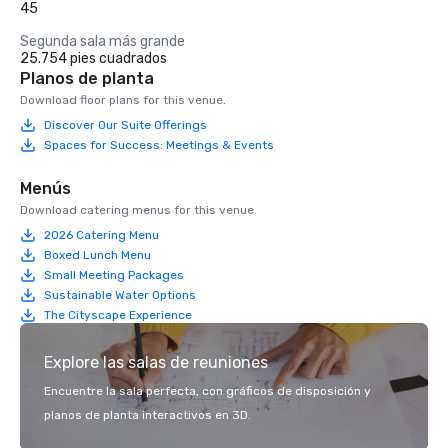
45
Segunda sala más grande
25.754 pies cuadrados
Planos de planta
Download floor plans for this venue.
Discover Our Suite Offerings
Spaces for Success: Meetings & Events
Menús
Download catering menus for this venue.
2026 Catering Menu
Boxed Lunch Menu
Small Meeting Packages
Sustainable Water Options
The Cityscape Experience
Explore las salas de reuniones
Encuentre la sala perfecta, con gráficos de disposición y
planos de planta interactivos en 3D.