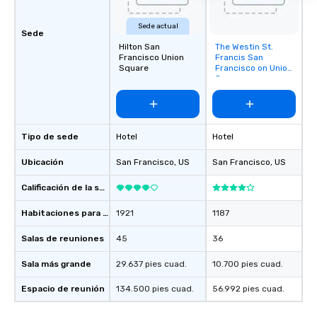
Sede actual
Sede
Hilton San
The Westin St.
Removed from
Francisco Union
Francis San
favorites
Square
Francisco on Union
Square
Tipo de sede
Hotel
Hotel
Ubicación
San Francisco
, US
San Francisco
, US
Calificación de la sede
Habitaciones para huéspedes
1921
1187
Salas de reuniones
45
36
Sala más grande
29.637 pies cuad.
10.700 pies cuad.
Espacio de reunión
134.500 pies cuad.
56.992 pies cuad.