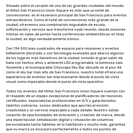
Situado sobre el corazón de una de las grandes ciudades del mundo, 
el Hilton San Francisco Union Square es más que un hotel de 
convenciones: es el escenario principal de San Francisco para eventos 
extraordinarios. Como el hotel de convenciones más grande de la 
ciudad, ofrecemos una combinación inigualable de escala, 
sofisticación y servicio que transforma cada reunión, desde sesiones 
íntimas en salas de juntas hasta conferencias emblemáticas en toda 
la ciudad, en algo verdaderamente icónico.

Con 134 500 pies cuadrados de espacio para reuniones y eventos 
bellamente decorado y con tecnología avanzada que abarca algunos 
de los lugares más llamativos de la ciudad, incluido el gran salón de 
baile con techos altos y ambiente LED programable, la luminosa sala 
Yosemite y el incomparable Cityscape Sky Bar ubicado en el piso 46 
como el sky bar más alto de San Francisco, nuestro hotel ofrece una 
experiencia de eventos tan impresionante desde el punto de vista 
visual como impecable desde el punto de vista operativo.

Todos los eventos del Hilton San Francisco Union Square cuentan con 
el respaldo de un equipo excepcional de planificadores de reuniones 
certificados, especialistas profesionales en A/V y galardonados 
talentos culinarios: socios dedicados que aportan precisión, 
creatividad y un servicio impecable a cada detalle. Nuestro sólido 
conjunto de oportunidades de activación y creación de marca, desde 
una espectacular señalización digital y rotulación de columnas 
personalizada hasta tabletas en la habitación y mucho más, garantiza 
que su marca se incorpore perfectamente a todos los puntos de 