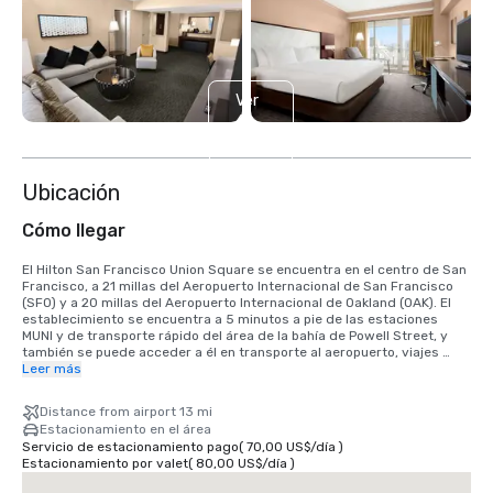
Ver
6
más
Ubicación
Cómo llegar
El Hilton San Francisco Union Square se encuentra en el centro de San 
Francisco, a 21 millas del Aeropuerto Internacional de San Francisco 
(SFO) y a 20 millas del Aeropuerto Internacional de Oakland (OAK). El 
establecimiento se encuentra a 5 minutos a pie de las estaciones 
MUNI y de transporte rápido del área de la bahía de Powell Street, y 
también se puede acceder a él en transporte al aeropuerto, viajes 
compartidos y taxi. A 25 minutos en coche del aeropuerto 
Leer más
internacional SFO y a 40 minutos en tren BART. Estamos ubicados en 
el distrito de Union Square, en el corazón del centro de San Francisco.
Distance from airport 13 mi
Estacionamiento en el área
Servicio de estacionamiento pago
(
70,00 US$
/
día
)
Estacionamiento por valet
(
80,00 US$
/
día
)