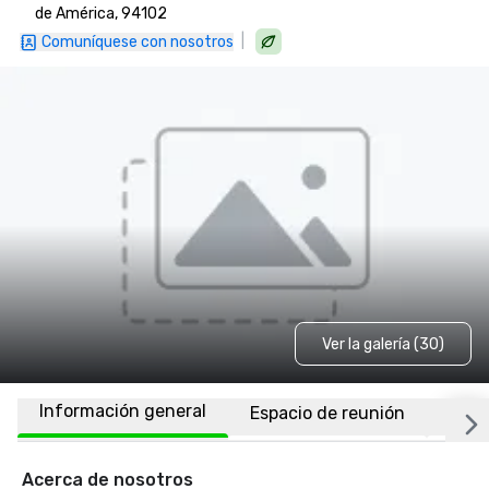
de América, 94102
|
Comuníquese con nosotros
Ver la galería (30)
Información general
Espacio de reunión
Habi
Acerca de nosotros