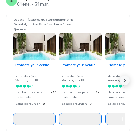
01 ene. - 31 mar.
Los planificadores que consultaron el/la
Grand Hyatt San Francisco también se
fijaron en
Promote your venue
Promote your venue
Promote your ve
Hotel de lujo en
Hotel de lujo en
Hotel de lujo en
Washington
, DC
Washington
, DC
Washington
, DC
Habitaciones para
237
Habitaciones para
220
Habitaciones para
huéspedes
:
huéspedes
:
huéspedes
:
Salas de reunión
:
8
Salas de reunión
:
17
Salas de reunión
: