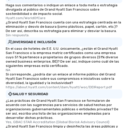
Haga sus comentarios o indique un enlace a toda meta o estrategia
divulgada al público de Grand Hyatt San Francisco sobre
sostenibilidad o de impacto social.
Hyatt.com/WorldOfCare
¿Grand Hyatt San Francisco cuenta con una estrategia centrada en la
eliminación y desvío de basura (como plásticos, papel, cartón, etc.)?
De ser así, describa su estrategia para eliminar y desviar la basura.
Sin respuesta.
DIVERSIDAD E INCLUSIÓN
En el caso de hoteles de E.E. U.U. únicamente, ¿están el Grand Hyatt
San Francisco o la empresa matriz certificados como una empresa
cuyo 51 % pertenece a propietarios de grupos diversos (51% diverse
owned business enterprise, BE)? De ser así, indique como cuál de las
siguientes empresas está certificado.
NA
Si corresponde, ¿podría dar un enlace al informe público del Grand
Hyatt San Francisco sobre sus compromisos e iniciativas sobre la
diversidad, la igualdad y la inclusividad?
https://about.hyatt.com/content/dam/hyatt/woc/DEIReport.pdf
SALUD Y SEGURIDAD
¿Las prácticas de Grand Hyatt San Francisco se formularon de
acuerdo con las sugerencias para servicios de salud hechas por
organizaciones gubernamentales públicas o entidades privadas? De
ser así, escriba una lista de las organizaciones empleadas para
desarrollar dichas prácticas.
Yes, GBAC STAR Accreditation (Global Biorisk Advisory Council)
¿Grand Hyatt San Francisco limpia y desinfecta las áreas públicas y