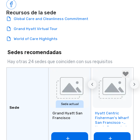
Recursos de la sede
Global Care and Cleanliness Commitment
Grand Hyatt Virtual Tour
World of Care Highlights
Sedes recomendadas
Hay otras 24 sedes que coinciden con sus requisitos
Sede actual
Sede
Grand Hyatt San
Hyatt Centric
Removed from
Francisco
Fisherman's Wharf
favorites
San Francisco -
Newly Renovated