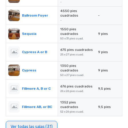
-
4550 pies
Ballroom Foyer
cuadrados
-
-
1550 pies
Sequoia
cuadrados
9 pies
50 x 31 pies cuad.
675 pies cuadrados
Cypress A or B
9 pies
25 x 27 pies cuad.
1350 pies
Cypress
cuadrados
9 pies
50 x 27 pies cuad.
676 pies cuadrados
Fillmore A, B or C
9,5 pies
26 x 26 pies cuad.
1352 pies
Fillmore AB, or BC
cuadrados
9,5 pies
52 x 26 pies cuad.
Ver todas las salas (31)