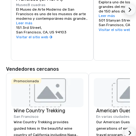
Explora uno de los p
Museo
8 cuadras
grandes del mundo. E
El Museo de Arte Moderno de San 
de 150 años de anti
Francisco es uno de los museos de arte 
grande que el Central
Leer más
moderno y contemporáneo más grandes 
de Nueva York y, dado
501 Stanyan Street
de los Estados Unidos y un próspero 
Leer más
él está cerrado a los 
San Francisco, CA, U
centro cultural del Área de la Bahía. 
151 3rd Street,
lugar seguro para exp
Visitar el sitio web
Abarca siete pisos y tiene una cafetería 
San Francisco, CA, US 94103
tesoros escondidos,
y una librería en el lugar. La colección 
Visitar el sitio web
de Ciencias de Californ
permanente del SFMOMA alberga a los 
Infantil de Koret, el J
artistas contemporáneos Calder, Matisse 
Japonés, el Jardín Bo
y Picasso. Durante todo el año se 
vivos y mucho, much
celebran exposiciones y eventos 
especiales.
Vendedores cercanos
Promocionada
Wine Country Trekking
American Guest
San Francisco
En varias ciudades
Wine Country Trekking provides
Our American Guest fa
guided hikes in the beautiful wine
generations of experie
country of California including Napa
travel program. Since 