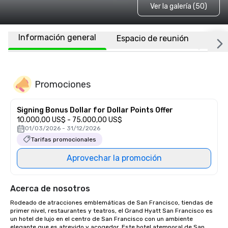
Ver la galería (50)
Información general
Espacio de reunión
Habi
Promociones
Signing Bonus Dollar for Dollar Points Offer
10.000,00 US$ - 75.000,00 US$
01/03/2026 - 31/12/2026
Tarifas promocionales
Aprovechar la promoción
Acerca de nosotros
Rodeado de atracciones emblemáticas de San Francisco, tiendas de 
primer nivel, restaurantes y teatros, el Grand Hyatt San Francisco es 
un hotel de lujo en el centro de San Francisco con un ambiente 
elegante que es atrevido y acogedor. Este hotel atemporal de San 