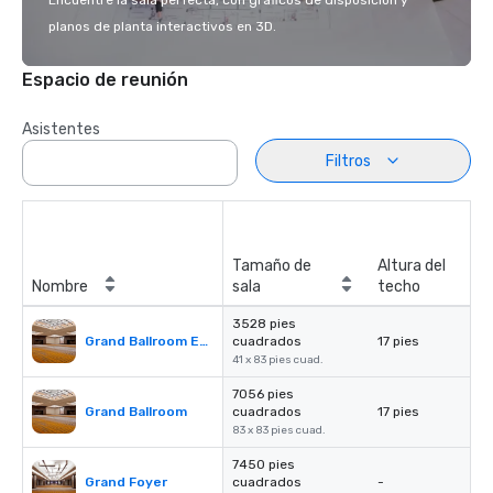
Encuentre la sala perfecta, con gráficos de disposición y
planos de planta interactivos en 3D.
Espacio de reunión
Asistentes
Filtros
Tamaño de
Altura del
Nombre
sala
techo
3528 pies
Grand Ballroom East or West
cuadrados
17 pies
41 x 83 pies cuad.
7056 pies
Grand Ballroom
cuadrados
17 pies
83 x 83 pies cuad.
7450 pies
Grand Foyer
cuadrados
-