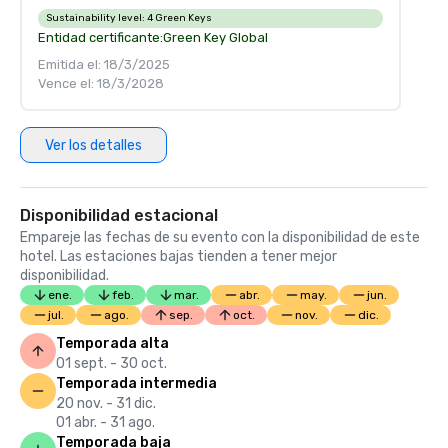
Sustainability level:
4 Green Keys
Entidad certificante:
Green Key Global
Emitida el: 18/3/2025
Vence el: 18/3/2028
Ver los detalles
Disponibilidad estacional
Empareje las fechas de su evento con la disponibilidad de este
hotel. Las estaciones bajas tienden a tener mejor
disponibilidad.
ene.
feb.
mar.
abr.
may.
jun.
jul.
ago.
sep.
oct.
nov.
dic.
Temporada alta
01 sept. - 30 oct.
Temporada intermedia
20 nov. - 31 dic.
01 abr. - 31 ago.
Temporada baja