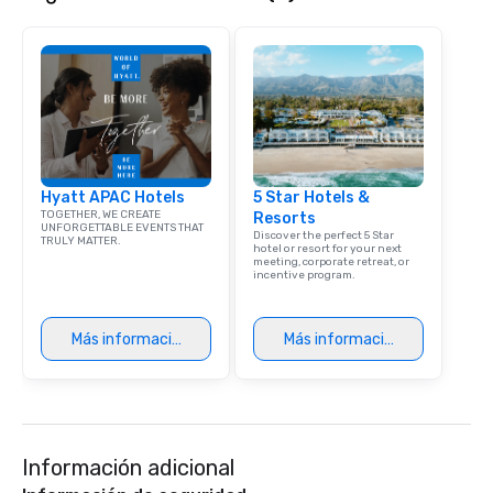
Hyatt APAC Hotels
5 Star Hotels &
TOGETHER, WE CREATE
Resorts
UNFORGETTABLE EVENTS THAT
Discover the perfect 5 Star
TRULY MATTER.
hotel or resort for your next
meeting, corporate retreat, or
incentive program.
Más información
Más información
Información adicional