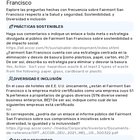
Francisco
Explore las preguntas hechas con frecuencia sobre Fairmont San
Francisco respecto a la Salud y seguridad, Sostenibilidad, y
Diversidad e inclusión
PRÁCTICAS SOSTENIBLES
Haga sus comentarios o indique un enlace a toda meta o estrategia
divulgada al público de Fairmont San Francisco sobre sostenibilidad o
de impacto social.
https://all.accor.com/fr/sustainable-development/index.shtml
¿Fairmont San Francisco cuenta con una estrategia centrada en la
eliminación y desvío de basura (como plásticos, papel, cartón, etc.)?
De ser así, describa su estrategia para eliminar y desviar la basura.
Yes, Action : Sort your  hazardous waste & at least 2 types of waste 
from the following: paper, glass, cardboard or plastic
DIVERSIDAD E INCLUSIÓN
En el caso de hoteles de E.E. U.U. únicamente, ¿están el Fairmont San
Francisco o la empresa matriz certificados como una empresa cuyo 51
% pertenece a propietarios de grupos diversos (51% diverse owned
business enterprise, BE)? De ser así, indique como cuál de las
siguientes empresas está certificado.
NA
Si corresponde, ¿podría dar un enlace al informe público del Fairmont
San Francisco sobre sus compromisos e iniciativas sobre la
diversidad, la igualdad y la inclusividad?
https://group.accor.com/-/media/Corporate/Investors/Documents-
de-reference/OPT_ACCOR_DEU_2021_MEL_US_300322.pdf