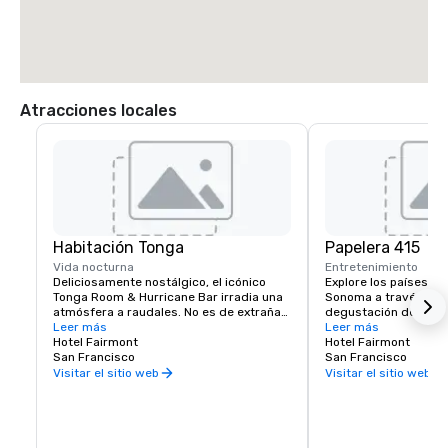
Atracciones locales
Habitación Tonga
Papelera 415
Vida nocturna
Entretenimiento
Deliciosamente nostálgico, el icónico 
Explore los países vin
Tonga Room & Hurricane Bar irradia una 
Sonoma a través de e
atmósfera a raudales. No es de extrañar, 
degustación de vinos 
ya que fue un escenógrafo de Hollywood 
Leer más
Fairmont Hotel. Los s
Leer más
quien creó el aspecto y la sensación del 
Hotel Fairmont
experimentados conoc
Hotel Fairmont
tema. Los huéspedes se reúnen 
San Francisco
comprenderán cómo q
San Francisco
alrededor de una gran «laguna» central, 
desarrolle tu viaje y 
Visitar el sitio web
Visitar el sitio web
que alguna vez fue la piscina cubierta del 
experiencia personali
hotel. Lluvias tropicales, truenos y 
para ti.
tormentas eléctricas soplan de vez en 
cuando, mientras una banda toca desde 
un barco flotante.