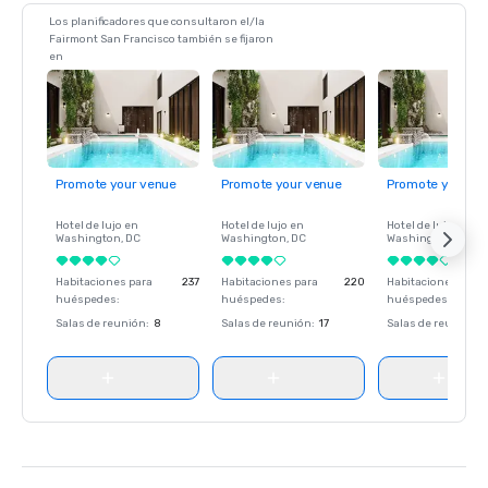
Los planificadores que consultaron el/la
Fairmont San Francisco también se fijaron
en
Promote your venue
Promote your venue
Promote your ve
Hotel de lujo en
Hotel de lujo en
Hotel de lujo en
Washington
, DC
Washington
, DC
Washington
, DC
Habitaciones para
237
Habitaciones para
220
Habitaciones para
huéspedes
:
huéspedes
:
huéspedes
:
Salas de reunión
:
8
Salas de reunión
:
17
Salas de reunión
: