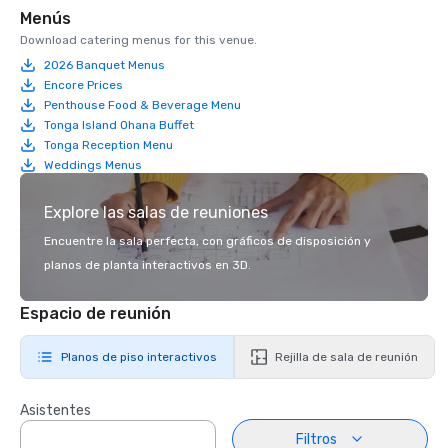
Menús
Download catering menus for this venue.
2026 Banquet Menus
Encore Prices
Penthouse Food & Beverage Menu
Tonga Island Ohana Buffet
Tonga Reception Menu
Weddings Menus
Explore las salas de reuniones
Encuentre la sala perfecta, con gráficos de disposición y
planos de planta interactivos en 3D.
Espacio de reunión
Planos de piso interactivos
Rejilla de sala de reunión
Asistentes
Filtros