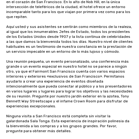
en el corazón de San Francisco. En lo alto de Nob Hill, en la única 
intersección de teleféricos de la ciudad, el hotel ofrece un entorno 
incomparable tanto para los que viajan por primera vez como para los 
que repiten. 

Aquí usted y sus asistentes se sentirán como miembros de la realeza, 
al igual que los innumerables Jefes de Estado, todos los presidentes 
de los Estados Unidos desde 1907 y la lista continua de celebridades 
a las que damos la bienvenida todos los días. Nuestro nivel de clientes 
habituales es un testimonio de nuestra constancia en la prestación de 
un servicio impecable en un entorno de lo más lujoso y cómodo. 

Una reunión pequeña, un evento personalizado, una conferencia más 
grande o un evento especial en nuestro hotel no se parece a ningún 
otro, ya que el Fairmont San Francisco cuenta con varios espacios 
interiores y exteriores «exclusivos de San Francisco». Permítanos 
ayudarlo a crear una experiencia de eventos diseñada 
intencionalmente que pueda conectar al público y a los presentadores 
en varios lugares y lugares para lograr los objetivos y las necesidades 
de su reunión. Pregunte por nuestro jardín exterior en la azotea, Tony 
Bennett Way Streetscape y el infame Crown Room para disfrutar de 
experiencias excepcionales.

Ninguna visita a San Francisco está completa sin visitar la 
galardonada Sala Tonga. Esta experiencia de inspiración polinesia da 
la bienvenida a las compras y a los grupos grandes. Por favor, 
pregunte para obtener más detalles.
