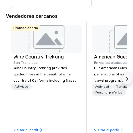
Vendedores cercanos
Promocionada
Wine Country Trekking
American Guest
San Francisco
En varias ciudades
Wine Country Trekking provides
Our American Guest fa
guided hikes in the beautiful wine
generations of experie
country of California including Napa
travel program. Since 
and Sonoma Valleys. These
mission has been to c
Actividad
Actividad
Transporte
experiences include walking in the
imagination of your c
Personal preferido
vineyards, amongst ancient redwood
with tailored incentive
trees and oak groves with a curated
meetings, and VIP trav
wine country lunch and visits to iconic
throughout the USA a
wineries for superb wine tasting
initial contact, throug
experiences. In addition to our guided
sourcing, contracting,
Visitar el perfil
Visitar el perfil
day hikes we provide luxury self-
management, we treat 