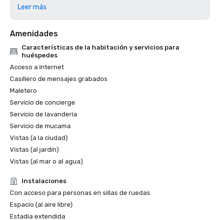
Hotel para reuniones Cvent Top 2023

Leer más
2023 7x7: Los 50 cócteles más icónicos de San Francisco 
2023, #1 1934 Zombie at the Tonga Room

Amenidades
Los 500 mejores hoteles de Travel + Leisure de 2023

Premio Best Of de 2022 de Meetings Today

Características de la habitación y servicios para
Travel+Leisure 2022: los 5 mejores hoteles de San 
huéspedes
Francisco

Acceso a Internet
THE MANUAL 2022: El mejor lujo

Casillero de mensajes grabados
Forbes 2022: Mejor hotel

Maletero
Escapadas locales de 2022: los mejores hoteles de lujo en 
Servicio de concierge
San Francisco

Servicio de lavandería
Finalista nominado al mejor hotel histórico de Historic 
Servicio de mucama
Hotels of America en 2022 (más de 400 habitaciones)

Finalista nominado al mejor hotel histórico del centro de la 
Vistas (a la ciudad)
ciudad de Historic Hotels of America 2022

Vistas (al jardín)
Ganador de la encuesta semanal de lectores de SF 2021 
Vistas (al mar o al agua)
como mejor hotel

Instalaciones
Con acceso para personas en sillas de ruedas
Espacio (al aire libre)
Estadía extendida