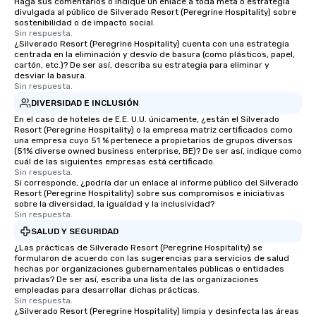
Haga sus comentarios o indique un enlace a toda meta o estrategia
divulgada al público de Silverado Resort (Peregrine Hospitality) sobre
sostenibilidad o de impacto social.
Sin respuesta.
¿Silverado Resort (Peregrine Hospitality) cuenta con una estrategia
centrada en la eliminación y desvío de basura (como plásticos, papel,
cartón, etc.)? De ser así, describa su estrategia para eliminar y
desviar la basura.
Sin respuesta.
DIVERSIDAD E INCLUSIÓN
En el caso de hoteles de E.E. U.U. únicamente, ¿están el Silverado
Resort (Peregrine Hospitality) o la empresa matriz certificados como
una empresa cuyo 51 % pertenece a propietarios de grupos diversos
(51% diverse owned business enterprise, BE)? De ser así, indique como
cuál de las siguientes empresas está certificado.
Sin respuesta.
Si corresponde, ¿podría dar un enlace al informe público del Silverado
Resort (Peregrine Hospitality) sobre sus compromisos e iniciativas
sobre la diversidad, la igualdad y la inclusividad?
Sin respuesta.
SALUD Y SEGURIDAD
¿Las prácticas de Silverado Resort (Peregrine Hospitality) se
formularon de acuerdo con las sugerencias para servicios de salud
hechas por organizaciones gubernamentales públicas o entidades
privadas? De ser así, escriba una lista de las organizaciones
empleadas para desarrollar dichas prácticas.
Sin respuesta.
¿Silverado Resort (Peregrine Hospitality) limpia y desinfecta las áreas