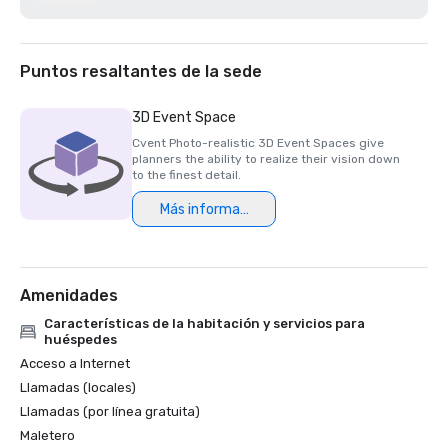
Los 200 mejores campos de golf de resort de la Semana 
del Golf 2021

Mejor hotel/resort de 2020 - Napa Valley Life Magazine

Premio Travellers' Choice 2020 - Tripadvisor

Puntos resaltantes de la sede
Mejor spa de día de 2020 - Revista Napa Valley Life 

Katie Dellich, profesional del año de la USPTA NorCal 2020

3D Event Space
Certificado de excelencia de TripAdvisor 2018 y 2019

Cvent Photo-realistic 3D Event Spaces give
Premio Readers' Choice 2018 y 2019 - Condé Nast 
planners the ability to realize their vision down
Traveler

to the finest detail.
Premios Platinum Choice 2016 y 2017: Reuniones 
Más información
inteligentes

Lo mejor de los resorts de 2017: Meetings Today 

El mejor resort del norte de California en 2016: Condé Nast 
Amenidades
Características de la habitación y servicios para
huéspedes
Acceso a Internet
Llamadas (locales)
Llamadas (por línea gratuita)
Maletero