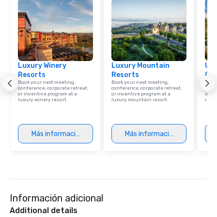
Luxury Winery
Luxury Mountain
Uni
Resorts
Resorts
Ca
Book your next meeting,
Book your next meeting,
Find 
conference, corporate retreat,
conference, corporate retreat,
resor
or incentive program at a
or incentive program at a
ince
luxury winery resort.
luxury mountain resort.
retre
Más información
Más información
Información adicional
Additional details