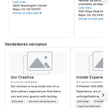
familiar de Bill Hill en
artes, comida gourmet, chocolates, 
Leer más
orientales de Napa.

vinos y degustación de vinos. Regalos 
6525 Washington Street
Visítenos para probar
Leer más
románticos y objetos de colección del 
Napa, CA, US 94599
Solum, Expression 38
1021 Atlas Peak Road
valle de Napa y de todo el mundo, que 
Visitar el sitio web
Napa, CA, US 94559
complementan una deliciosa variedad de 
Visitar el sitio web
restaurantes de Wine Country.
Vendedores cercanos
ilixr Creative
Insider Experienc
En varias ciudades
En varias ciudades
Our mission is to provide one-of-a-
A Premier USA DMC Partner At 
kind culinary experiences that leave
Experience, we create
you and your guests with lasting
unforgettable events w
memories and satiated palates. Every
access to premium ve
Actividad
Servicios de banquetes
Actividad
Amenidade
detail is meticulously thought out, and
class entertainment, a
Logística/decorado
+