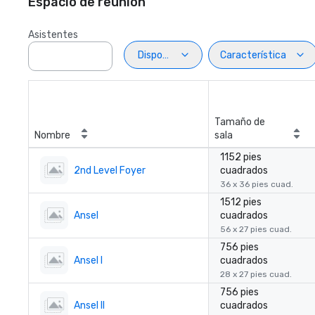
Espacio de reunión
Asistentes
Disposiciön
Característica
Tamaño de
Nombre
sala
1152 pies
2nd Level Foyer
cuadrados
36 x 36 pies cuad.
1512 pies
Ansel
cuadrados
56 x 27 pies cuad.
756 pies
Ansel I
cuadrados
28 x 27 pies cuad.
756 pies
Ansel II
cuadrados