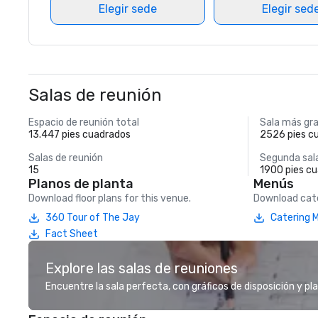
Elegir sede
Elegir sed
Salas de reunión
Espacio de reunión total
Sala más gr
13.447 pies cuadrados
2526 pies c
Salas de reunión
Segunda sal
15
1900 pies c
Planos de planta
Menús
Download floor plans for this venue.
Download cate
360 Tour of The Jay
Catering 
Fact Sheet
Explore las salas de reuniones
Encuentre la sala perfecta, con gráficos de disposición y pl