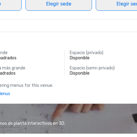
e
Elegir sede
Elegir s
ande
Espacio (privado)
uadrados
Disponible
a más grande
Espacio (semi-privado)
uadrados
Disponible
ring menus for this venue.
Menus
anos de planta interactivos en 3D.