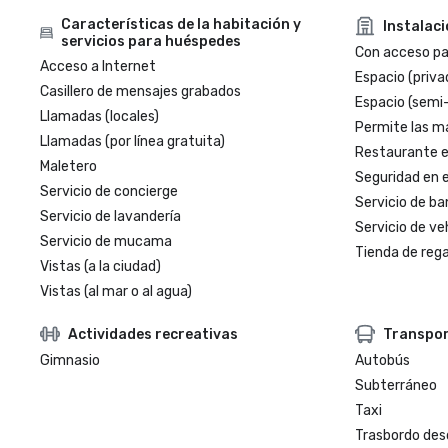
Características de la habitación y
Instalac
servicios para huéspedes
Con acceso par
Acceso a Internet
Espacio (priva
Casillero de mensajes grabados
Espacio (semi
Llamadas (locales)
Permite las m
Llamadas (por línea gratuita)
Restaurante en
Maletero
Seguridad en e
Servicio de concierge
Servicio de ba
Servicio de lavandería
Servicio de veh
Servicio de mucama
Tienda de regal
Vistas (a la ciudad)
Vistas (al mar o al agua)
Actividades recreativas
Transpo
Gimnasio
Autobús
Subterráneo
Taxi
Trasbordo des