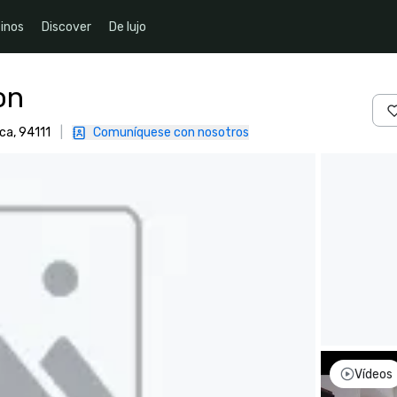
inos
Discover
De lujo
on
ca, 94111
|
Comuníquese con nosotros
Vídeos