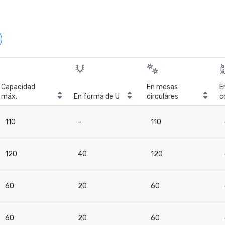
Capacidad
En mesas
E
máx.
En forma de U
circulares
c
c
110
-
110
120
40
120
60
20
60
60
20
60