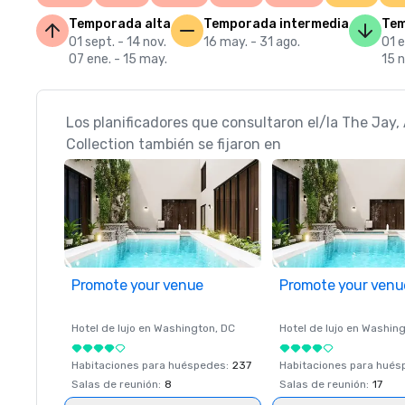
Temporada alta
Temporada intermedia
Tem
01 sept. - 14 nov.
16 may. - 31 ago.
01 e
07 ene. - 15 may.
15 n
Los planificadores que consultaron el/la The Jay
Collection también se fijaron en
Promote your venue
Promote your venu
Hotel de lujo en
Washington
, DC
Hotel de lujo en
Washing
Habitaciones para huéspedes
:
237
Habitaciones para hué
Salas de reunión
:
8
Salas de reunión
:
17