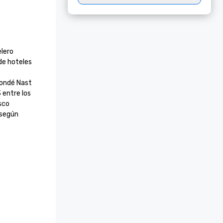
ero

e hoteles 
ondé Nast 
entre los 
o

según 
.S. News & 