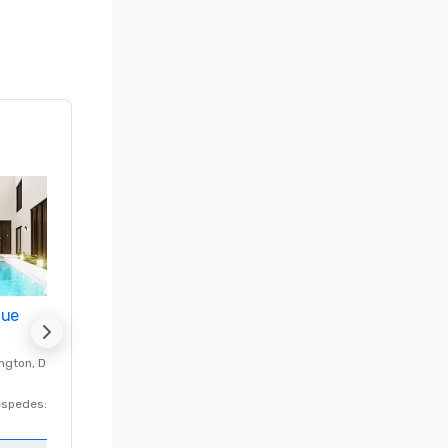
nue
Promote your venue
ngton
, DC
Hotel de lujo en
Washington
, DC
éspedes
:
220
Habitaciones para huéspedes
:
237
Salas de reunión
:
8