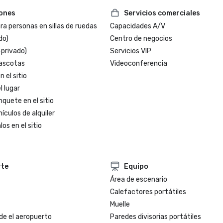
iones
Servicios comerciales
a personas en sillas de ruedas
Capacidades A/V
do)
Centro de negocios
-privado)
Servicios VIP
ascotas
Videoconferencia
 el sitio
l lugar
nquete en el sitio
ículos de alquiler
os en el sitio
rte
Equipo
Área de escenario
Calefactores portátiles
Muelle
de el aeropuerto
Paredes divisorias portátiles