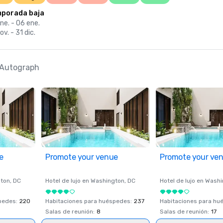
porada baja
ne. - 06 ene.
ov. - 31 dic.
, Autograph
e
Promote your venue
Promote your ve
ton
, DC
Hotel de lujo en
Washington
, DC
Hotel de lujo en
Washi
spedes
:
220
Habitaciones para huéspedes
:
237
Habitaciones para hu
Salas de reunión
:
8
Salas de reunión
:
17