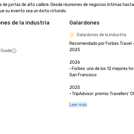
s de juntas de alto calibre. Desde reuniones de negocios íntimas hasta 
que su evento sea un éxito rotundo.
ones de la industria
Galardones
Galardones de la industria
Recomendado por Forbes Travel -
2025

 Guide
2026

• Forbes: uno de los 12 mejores ho
San Francisco

2025

• TripAdvisor: premio Travellers' Ch
años consecutivos)

Leer más
• San Francisco Magazine: el Palac
The Garden Court han sido recono
como los mejores lugares para alm
almorzar en un hotel 

• Hospitality Net: los 27 mejores l