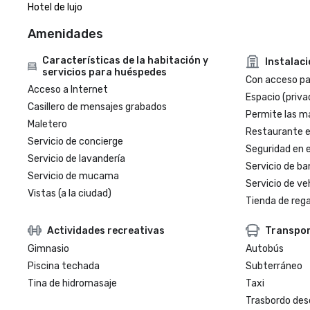
Hotel de lujo
Amenidades
Características de la habitación y
Instalac
servicios para huéspedes
Con acceso par
Acceso a Internet
Espacio (priva
Casillero de mensajes grabados
Permite las m
Maletero
Restaurante en
Servicio de concierge
Seguridad en e
Servicio de lavandería
Servicio de ba
Servicio de mucama
Servicio de veh
Vistas (a la ciudad)
Tienda de regal
Actividades recreativas
Transpo
Gimnasio
Autobús
Piscina techada
Subterráneo
Tina de hidromasaje
Taxi
Trasbordo des