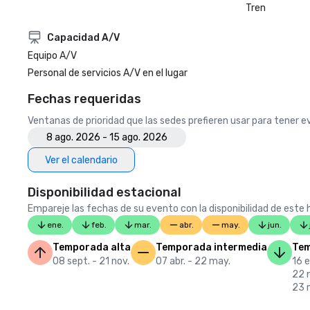
Tren
Capacidad A/V
Equipo A/V
Personal de servicios A/V en el lugar
Fechas requeridas
Ventanas de prioridad que las sedes prefieren usar para tener 
8 ago. 2026 - 15 ago. 2026
Ver el calendario
Disponibilidad estacional
Empareje las fechas de su evento con la disponibilidad de este h
ene.
feb.
mar.
abr.
may.
jun.
Temporada alta
Temporada intermedia
Tem
08 sept. - 21 nov.
07 abr. - 22 may.
16 e
22 n
23 