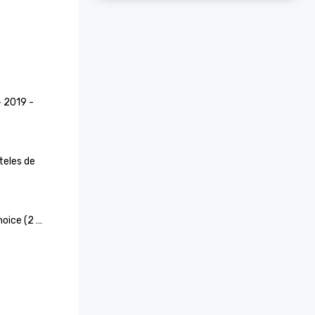
 2019 - 
teles de 
oice (2 
e Hotel y 
cidos 
orzar y 
ugares para 