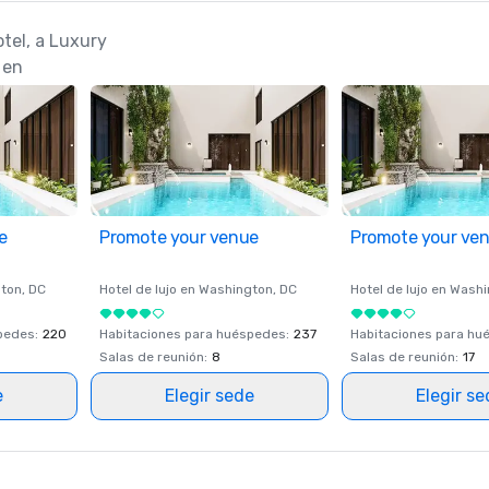
otel, a Luxury
 en
e
Promote your venue
Promote your ve
ton
, DC
Hotel de lujo en
Washington
, DC
Hotel de lujo en
Washi
spedes
:
220
Habitaciones para huéspedes
:
237
Habitaciones para hu
Salas de reunión
:
8
Salas de reunión
:
17
e
Elegir sede
Elegir s