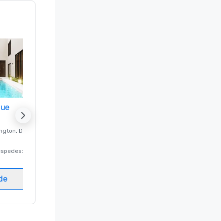
nue
Promote your venue
ngton
, DC
Hotel de lujo en
Washington
, DC
éspedes
:
220
Habitaciones para huéspedes
:
237
Salas de reunión
:
8
ede
Elegir sede