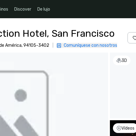
inos
Discover
De lujo
ction Hotel, San Francisco
s de América, 94105-3402
|
Comuníquese con nosotros
3D
Vídeos