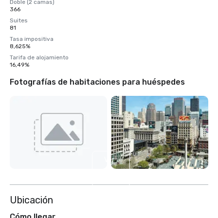
Doble (2 camas)
366
Suites
81
Tasa impositiva
8,625%
Tarifa de alojamiento
16,49%
Fotografías de habitaciones para huéspedes
Ver
4
más
Ubicación
Cómo llegar