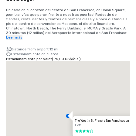
Ubicado en el corazón del centro de San Francisco, en Union Square, 
¡con tranvías que paran frente a nuestras puertas! Rodeado de 
tiendas, restaurantes y teatros de primera clase y a poca distancia a 
pie del centro de convenciones Moscone, el distrito financiero, 
Chinatown, North Beach, The Ferry Building, el MOMA y Oracle Park. A 
30 minutos (12 millas) del Aeropuerto Internacional de San Francisco; 
a 40 minutos (15 millas SE) del Aeropuerto Internacional de Oakland.

Leer más
INFORMACIÓN DE TRANSPORTE

Distance from airport 12 mi
• Los taxis están disponibles en la parada de taxis del aeropuerto o 
Estacionamiento en el área
frente a la entrada de Powell Street. Cargo aproximado, solo ida: entre 
Estacionamiento por valet
(
75,00 US$
/
día
)
50 y 55 USD sin incluir propina, para un máximo de cuatro personas. 
Permita un tiempo total de viaje de 30 a 45 minutos.

• MUNI: transporte público a 2,00 dólares por persona y 0,75 dólares 
para niños y personas mayores. Los horarios de funcionamiento 
varían según la línea.

• Teleférico: el horario de funcionamiento es de 6 a. m. a 12 de la 
medianoche. 7 USD por persona.

• BART: desde Powell Street hasta el aeropuerto de Oakland 10,05 USD 
por trayecto o 20,10 USD ida y vuelta; desde Powell Street hasta SFO 
8,95 USD por trayecto o 17,90 USD ida y vuelta.

• Servicio de traslado: servicio en Geary Street: todos los servicios 
son solo con reserva. Tarifa: 17,00$ (a SFO)
The Westin St. Francis San Francisco on Uni
Hotel
4 de 5