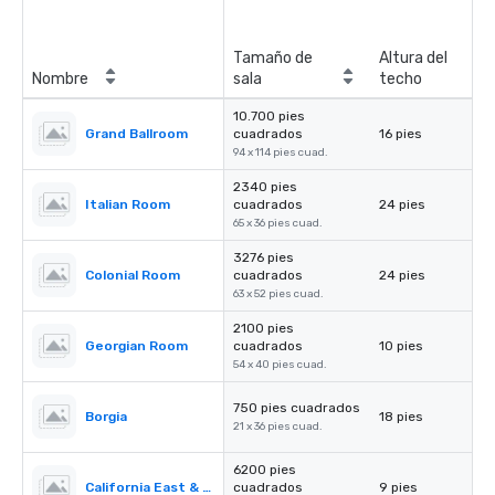
Tamaño de
Altura del
Nombre
sala
techo
10.700 pies
Grand Ballroom
cuadrados
16 pies
94 x 114 pies cuad.
2340 pies
Italian Room
cuadrados
24 pies
65 x 36 pies cuad.
3276 pies
Colonial Room
cuadrados
24 pies
63 x 52 pies cuad.
2100 pies
Georgian Room
cuadrados
10 pies
54 x 40 pies cuad.
750 pies cuadrados
Borgia
18 pies
21 x 36 pies cuad.
6200 pies
California East & West
cuadrados
9 pies