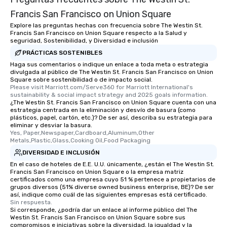
offering engaging tidb
Francis San Francisco on Union Square
fascinating stories. S
Explore las preguntas hechas con frecuencia sobre The Westin St.
interactive experience
Francis San Francisco on Union Square respecto a la Salud y
along the way exclusive
seguridad, Sostenibilidad, y Diversidad e inclusión
ensuring there is neve
PRÁCTICAS SOSTENIBLES
Different Types of Cuis
Haga sus comentarios o indique un enlace a toda meta o estrategia
experiences offer the a
divulgada al público de The Westin St. Francis San Francisco on Union
several renowned rest
Square sobre sostenibilidad o de impacto social.
Please visit Marriott.com/Serve360 for Marriott International's 
convenient outing, inc
sustainability & social impact strategy and 2025 goals information.
and your guests might
¿The Westin St. Francis San Francisco on Union Square cuenta con una
estrategia centrada en la eliminación y desvío de basura (como
discovered otherwise 
plásticos, papel, cartón, etc.)? De ser así, describa su estrategia para
at a typical corporate 
eliminar y desviar la basura.
a way to try some of t
Yes, Paper,Newspaper,Cardboard,Aluminum,Other 
Metals,Plastic,Glass,Cooking Oil,Food Packaging
in the city and dive in
DIVERSIDAD E INCLUSIÓN
cuisines and dishes. Al
selected dishes are cu
En el caso de hoteles de E.E. U.U. únicamente, ¿están el The Westin St.
Francis San Francisco on Union Square o la empresa matriz
high standards to ensu
certificados como una empresa cuyo 51 % pertenece a propietarios de
delight any palate. Tours Available
grupos diversos (51% diverse owned business enterprise, BE)? De ser
así, indique como cuál de las siguientes empresas está certificado.
from Day to Night With
Sin respuesta.
group experience, bookin
Si corresponde, ¿podría dar un enlace al informe público del The
key. Whether you desir
Westin St. Francis San Francisco on Union Square sobre sus
compromisos e iniciativas sobre la diversidad, la igualdad y la