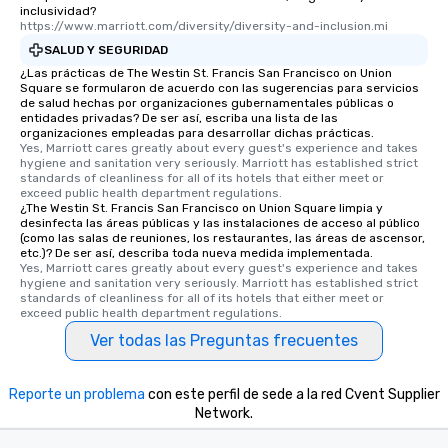
business hours or earl
inclusividad?
after work, we can coo
https://www.marriott.com/diversity/diversity-and-inclusion.mi
you to provide options 
SALUD Y SEGURIDAD
needs. Go for as Long or as Short as
¿Las prácticas de The Westin St. Francis San Francisco on Union
You Like Along with fle
Square se formularon de acuerdo con las sugerencias para servicios
de salud hechas por organizaciones gubernamentales públicas o
scheduling, Lip Smack
entidades privadas? De ser así, escriba una lista de las
Tours also provides a 
organizaciones empleadas para desarrollar dichas prácticas.
Yes, Marriott cares greatly about every guest's experience and takes 
durations. Our shortes
hygiene and sanitation very seriously. Marriott has established strict 
2.5 hours; our longest 
standards of cleanliness for all of its hotels that either meet or 
hours, with optional 
exceed public health department regulations. 
¿The Westin St. Francis San Francisco on Union Square limpia y
incentives.
desinfecta las áreas públicas y las instalaciones de acceso al público
(como las salas de reuniones, los restaurantes, las áreas de ascensor,
etc.)? De ser así, describa toda nueva medida implementada.
Yes, Marriott cares greatly about every guest's experience and takes 
hygiene and sanitation very seriously. Marriott has established strict 
standards of cleanliness for all of its hotels that either meet or 
exceed public health department regulations. 
Ver todas las Preguntas frecuentes
Reporte un problema
con este perfil de sede a la red Cvent Supplier
Network.