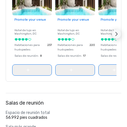
Promote your venue
Promote your venue
Promote your ve
Hotel de lujo en
Hotel de lujo en
Hotel de lujo en
Washington
, DC
Washington
, DC
Washington
, DC
Habitaciones para
237
Habitaciones para
220
Habitaciones para
huéspedes
:
huéspedes
:
huéspedes
:
Salas de reunión
:
8
Salas de reunión
:
17
Salas de reunión
:
Salas de reunión
Espacio de reunión total
56.992 pies cuadrados
Sala más grande