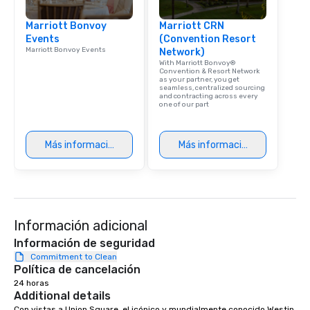
experience with three 
Marriott Bonvoy
Marriott CRN
signature dishes at ea
Events
(Convention Resort
Our affordable tours a
Marriott Bonvoy Events
Network)
person with tax and gr
With Marriott Bonvoy®
included. The only thi
Convention & Resort Network
as your partner, you get
are drinks. However, 
seamless, centralized sourcing
and contracting across every
package upgrade is ava
one of our part
provides guests a sign
at various stops. Build Your Network
Our exclusive experien
Más información
Más información
ultimate networking op
a typical sit-down dinn
to engage the person t
right of you. Because 
place at multiple resta
Información adicional
walking in between, th
Información de seguridad
countless opportunitie
Commitment to Clean
with different people 
Política de cancelación
down at each venue a
24 horas
traverse along the way
Additional details
experiences not only 
Con vistas a Union Square, el icónico y mundialmente conocido Westin 