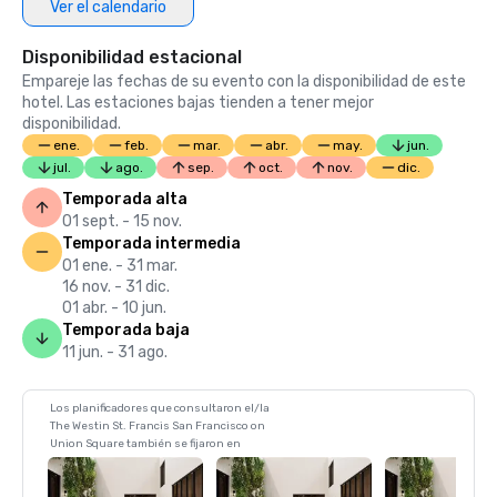
Ver el calendario
Disponibilidad estacional
Empareje las fechas de su evento con la disponibilidad de este
hotel. Las estaciones bajas tienden a tener mejor
disponibilidad.
ene.
feb.
mar.
abr.
may.
jun.
jul.
ago.
sep.
oct.
nov.
dic.
Temporada alta
01 sept. - 15 nov.
Temporada intermedia
01 ene. - 31 mar.
16 nov. - 31 dic.
01 abr. - 10 jun.
Temporada baja
11 jun. - 31 ago.
Los planificadores que consultaron el/la
The Westin St. Francis San Francisco on
Union Square también se fijaron en