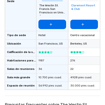
Sede
to gather and dine tha
The Westin St.
Claremont Resort
Removed from
experienced, and all ar
Francis San
& Club
favorites
Francisco on Union
remember. Our one-of-
Square
are special, from the fi
last. It’s an experienc
will reminisce about lo
leave. Location, Location, Location
Tipo de sede
Hotel
Centro vacacional
One of the best reason
convenient and efficie
Ubicación
San Francisco
, US
Berkeley
, US
experience is designed
Calificación de la sede
restaurants are within
walking distance of ea
Habitaciones para huéspedes
1187
276
short stroll allows you
members a chance to 
Salas de reuniones
36
22
networking opportunit
Sala más grande
10.700 pies cuad.
4928 pies cuad.
heading to the next pl
itinerary. You Get a Dinner and a Show
Espacio de reunión
56.992 pies cuad.
30.000 pies cuad.
Our tours offer an exqu
entertainment. All tour
knowledgeable, profes
who leads the group on
Preguntas frecuentes sobre The Westin St.