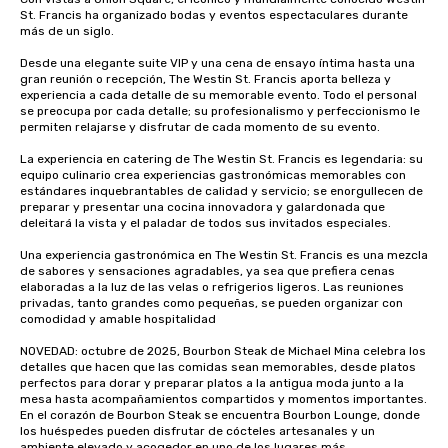
ways to network, but a
St. Francis ha organizado bodas y eventos espectaculares durante 
way to do so. Large Groups Welcome
más de un siglo. 

Lip Smacking Foodie To
Desde una elegante suite VIP y una cena de ensayo íntima hasta una 
groups, small or large.
gran reunión o recepción, The Westin St. Francis aporta belleza y 
experiences can acc
experiencia a cada detalle de su memorable evento. Todo el personal 
se preocupa por cada detalle; su profesionalismo y perfeccionismo le 
groups from as few as
permiten relajarse y disfrutar de cada momento de su evento. 

as 500 guests, making
choice for any corpora
La experiencia en catering de The Westin St. Francis es legendaria: su 
equipo culinario crea experiencias gastronómicas memorables con 
Stress-Free Booking 
estándares inquebrantables de calidad y servicio; se enorgullecen de 
a tour is stress-free a
preparar y presentar una cocina innovadora y galardonada que 
enjoy the company of 
deleitará la vista y el paladar de todos sus invitados especiales.

more easily. You’ll tak
Una experiencia gastronómica en The Westin St. Francis es una mezcla 
knowing that everythin
de sabores y sensaciones agradables, ya sea que prefiera cenas 
of from the moment the
elaboradas a la luz de las velas o refrigerios ligeros. Las reuniones 
booked to the minute i
privadas, tanto grandes como pequeñas, se pueden organizar con 
comodidad y amable hospitalidad

Since the menu is alre
have nothing to worry 
NOVEDAD: octubre de 2025, Bourbon Steak de Michael Mina celebra los 
remember to submit ah
detalles que hacen que las comidas sean memorables, desde platos 
perfectos para dorar y preparar platos a la antigua moda junto a la 
date any dietary restr
mesa hasta acompañamientos compartidos y momentos importantes. 
allergies for anyone in
En el corazón de Bourbon Steak se encuentra Bourbon Lounge, donde 
Feel Like a VIP at Each
los huéspedes pueden disfrutar de cócteles artesanales y un 
ambiente elevado y acogedor en uno de los lugares más 