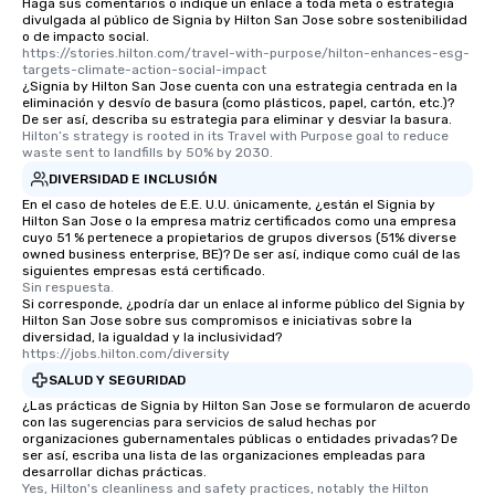
Haga sus comentarios o indique un enlace a toda meta o estrategia
divulgada al público de Signia by Hilton San Jose sobre sostenibilidad
short stroll allows your group
o de impacto social.
members a chance to engage in prime
https://stories.hilton.com/travel-with-purpose/hilton-enhances-esg-
networking opportunities before
targets-climate-action-social-impact
¿Signia by Hilton San Jose cuenta con una estrategia centrada en la
heading to the next place on your tour
eliminación y desvío de basura (como plásticos, papel, cartón, etc.)?
itinerary. You Get a Dinner and a Show
De ser así, describa su estrategia para eliminar y desviar la basura.
Hilton’s strategy is rooted in its Travel with Purpose goal to reduce 
Our tours offer an exquisite feast plus
waste sent to landfills by 50% by 2030.
entertainment. All tours include a
DIVERSIDAD E INCLUSIÓN
knowledgeable, professional guide
En el caso de hoteles de E.E. U.U. únicamente, ¿están el Signia by
who leads the group on a walking tour,
Hilton San Jose o la empresa matriz certificados como una empresa
offering engaging tidbits and
cuyo 51 % pertenece a propietarios de grupos diversos (51% diverse
fascinating stories. Several other
owned business enterprise, BE)? De ser así, indique como cuál de las
siguientes empresas está certificado.
interactive experiences are included
Sin respuesta.
along the way exclusively to our tours,
Si corresponde, ¿podría dar un enlace al informe público del Signia by
Hilton San Jose sobre sus compromisos e iniciativas sobre la
ensuring there is never a dull moment.
diversidad, la igualdad y la inclusividad?
Different Types of Cuisine Our
https://jobs.hilton.com/diversity
experiences offer the ability to enjoy
SALUD Y SEGURIDAD
several renowned restaurants in one
¿Las prácticas de Signia by Hilton San Jose se formularon de acuerdo
convenient outing, including ones you
con las sugerencias para servicios de salud hechas por
organizaciones gubernamentales públicas o entidades privadas? De
and your guests might not have
ser así, escriba una lista de las organizaciones empleadas para
discovered otherwise on your own or
desarrollar dichas prácticas.
at a typical corporate dinner. We offer
Yes, Hilton's cleanliness and safety practices, notably the Hilton 