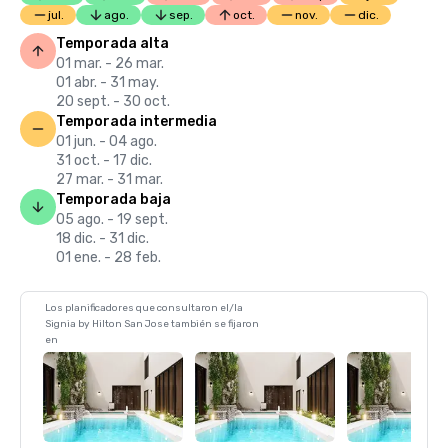
jul.
ago.
sep.
oct.
nov.
dic.
Temporada alta
01 mar. - 26 mar.
01 abr. - 31 may.
20 sept. - 30 oct.
Temporada intermedia
01 jun. - 04 ago.
31 oct. - 17 dic.
27 mar. - 31 mar.
Temporada baja
05 ago. - 19 sept.
18 dic. - 31 dic.
01 ene. - 28 feb.
Los planificadores que consultaron el/la
Signia by Hilton San Jose también se fijaron
en