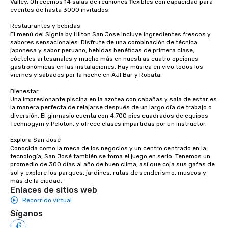
Valley. Ofrecemos 14 salas de reuniones flexibles con capacidad para 
eventos de hasta 3000 invitados.

to engage the person to the left and
right of you. Because our tours take
Restaurantes y bebidas

place at multiple restaurants, with
El menú del Signia by Hilton San Jose incluye ingredientes frescos y 
walking in between, there are
sabores sensacionales. Disfrute de una combinación de técnica 
japonesa y sabor peruano, bebidas benéficas de primera clase, 
countless opportunities to interact
cócteles artesanales y mucho más en nuestras cuatro opciones 
with different people when you sit
gastronómicas en las instalaciones. Hay música en vivo todos los 
down at each venue and as you
viernes y sábados por la noche en AJI Bar y Robata. 

traverse along the way. Our
Bienestar

experiences not only provide more
Una impresionante piscina en la azotea con cabañas y sala de estar es 
ways to network, but a more convivial
la manera perfecta de relajarse después de un largo día de trabajo o 
diversión. El gimnasio cuenta con 4,700 pies cuadrados de equipos 
way to do so. Large Groups Welcome
Technogym y Peloton, y ofrece clases impartidas por un instructor. 

Lip Smacking Foodie Tours is ideal for
groups, small or large. Our
Explora San José

Conocida como la meca de los negocios y un centro centrado en la 
experiences can accommodate
tecnología, San José también se toma el juego en serio. Tenemos un 
groups from as few as 1 to as many
promedio de 300 días al año de buen clima, así que coja sus gafas de 
as 500 guests, making us an ideal
sol y explore los parques, jardines, rutas de senderismo, museos y 
más de la ciudad.
choice for any corporate group event.
Enlaces de sitios web
Stress-Free Booking Process Booking
Recorrido virtual
a tour is stress-free and allows you to
Síganos
enjoy the company of your guests
more easily. You’ll take comfort