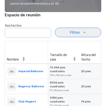
planos de planta interactivos en 3D.
Espacio de reunión
Asistentes
Filtros
Tamaño de
Altura del
Nombre
sala
techo
13.464 pies
Imperial Ballroom
cuadrados
20 pies
102 x 132 pies cuad.
8342 pies
Regency Ballroom
cuadrados
20 pies
97 x 86 pies cuad.
5184 pies
Club Regent
cuadrados
14 pies
72 x 72 pies cuad.