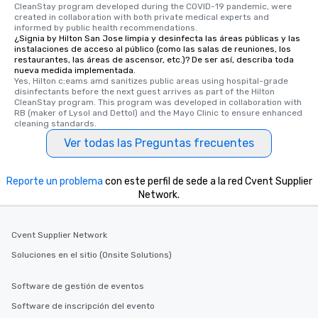
CleanStay program developed during the COVID-19 pandemic, were 
a way to try some of the finest spots
created in collaboration with both private medical experts and 
in the city and dive into various
informed by public health recommendations.
¿Signia by Hilton San Jose limpia y desinfecta las áreas públicas y las
cuisines and dishes. All the pre-
instalaciones de acceso al público (como las salas de reuniones, los
selected dishes are curated to our
restaurantes, las áreas de ascensor, etc.)? De ser así, describa toda
high standards to ensure they will
nueva medida implementada.
Yes, Hilton c;eams amd sanitizes public areas using hospital-grade 
delight any palate. Tours Available
disinfectants before the next guest arrives as part of the Hilton 
from Day to Night With any corporate
CleanStay program. This program was developed in collaboration with 
RB (maker of Lysol and Dettol) and the Mayo Clinic to ensure enhanced 
group experience, booking flexibility is
cleaning standards.
key. Whether you desire a tour during
Ver todas las Preguntas frecuentes
business hours or early evening right
after work, we can coordinate with
you to provide options that fit your
Reporte un problema
con este perfil de sede a la red Cvent Supplier
needs. Go for as Long or as Short as
Network.
You Like Along with flexible
scheduling, Lip Smacking Foodie
Tours also provides a range of tour
Cvent Supplier Network
durations. Our shortest tour is about
Soluciones en el sitio (Onsite Solutions)
2.5 hours; our longest is about 5
hours, with optional add-ons and
Software de gestión de eventos
incentives.
Software de inscripción del evento