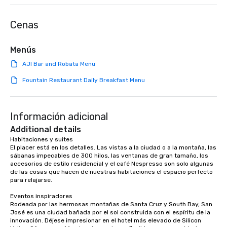
Lip Smacking Foodie Tours are both an
entertaining activity and unique
Cenas
dining experience melded into one,
that are sure to add new vitality to
meeting events, from conferences to
Menús
team building. All-Inclusive Group
AJI Bar and Robata Menu
Dining When meeting planners book a
corporate group event through Lip
Fountain Restaurant Daily Breakfast Menu
Smacking Foodie Tours, the entire
group is assured a top-notch dining
experience with three to four
Información adicional
signature dishes at each restaurant.
Additional details
Our affordable tours are priced per
Habitaciones y suites

person with tax and gratuities
El placer está en los detalles. Las vistas a la ciudad o a la montaña, las 
included. The only thing not included
sábanas impecables de 300 hilos, las ventanas de gran tamaño, los 
are drinks. However, a beverage
accesorios de estilo residencial y el café Nespresso son solo algunas 
de las cosas que hacen de nuestras habitaciones el espacio perfecto 
package upgrade is available, which
para relajarse.

provides guests a signature cocktail
at various stops. Build Your Network
Eventos inspiradores

Rodeada por las hermosas montañas de Santa Cruz y South Bay, San 
Our exclusive experiences provide the
José es una ciudad bañada por el sol construida con el espíritu de la 
ultimate networking opportunities. At
innovación. Déjese impresionar en el hotel más elevado de Silicon 
a typical sit-down dinner, you’re lucky