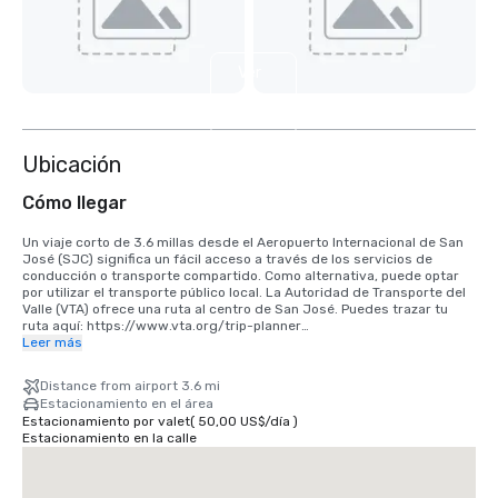
Ver
4
más
Ubicación
Cómo llegar
Un viaje corto de 3.6 millas desde el Aeropuerto Internacional de San 
José (SJC) significa un fácil acceso a través de los servicios de 
conducción o transporte compartido. Como alternativa, puede optar 
por utilizar el transporte público local. La Autoridad de Transporte del 
Valle (VTA) ofrece una ruta al centro de San José. Puedes trazar tu 
ruta aquí: https://www.vta.org/trip-planner

Leer más
Si viene desde el Aeropuerto Internacional de San Francisco (SFO), la 
mejor opción es hacer el viaje de 40 minutos en coche hacia el sur o 
Distance from airport 3.6 mi
utilizar un servicio de transporte compartido. Alternativamente, puede 
Estacionamiento en el área
usar el tren a través de BART y Caltrain. https://www.bart.gov y 
Estacionamiento por valet
(
50,00 US$
/
día
)
https://www.caltrain.com
Estacionamiento en la calle