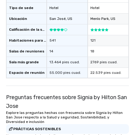
those Instagram moments you share.
Tipo de sede
For added ease, we can even arrange
Hotel
Hotel
transportation pick-up and drop-off,
Ubicación
San José
, US
Menlo Park
, US
as well as an event photographer. And
for groups that desire an extra luxe
Calificación de la sede
experience, we can also arrange for
an evening helicopter ride over the
Habitaciones para huéspedes
541
121
glittering lights of The Strip. A
Salas de reuniones
14
18
Memorable Experience for All Lip
Smacking Foodie Tours offers a way
Sala más grande
13.464 pies cuad.
2769 pies cuad.
to gather and dine that few have
experienced, and all are sure to
Espacio de reunión
55.000 pies cuad.
22.539 pies cuad.
remember. Our one-of-a-kind tours
are special, from the first stop to the
last. It’s an experience that attendees
Preguntas frecuentes sobre Signia by Hilton San
will reminisce about long after they
leave. Location, Location, Location
Jose
One of the best reasons to book is the
Explore las preguntas hechas con frecuencia sobre Signia by Hilton
convenient and efficient way the
San Jose respecto a la Salud y seguridad, Sostenibilidad, y
Diversidad e inclusión
experience is designed. All
restaurants are within an easy
PRÁCTICAS SOSTENIBLES
walking distance of each other. The