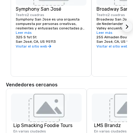
Symphony San José
Broadway San J
Teatro
2 cuadras
Teatro
2 cuadras
Symphony San Jose es una orquesta 
Broadway San Jose, 
compuesta por personas creativas, 
de Nederlander, es el
resilientes y entusiastas conectadas por 
Valley encuentra la ex
el amor a la música. Es un orgullo llamar 
Leer más
Broadway de Nueva Yo
Leer más
hogar a San José y abrazar la cultura 
325 S 1st St
aquí o visite San Jo
255 Almaden Boulev
innovadora y diversa de nuestra 
San José, CA, US 95113
José tiene los espec
San José, CA, US 951
comunidad al reflejar este mismo 
ver.
Visitar el sitio web
Visitar el sitio web
espíritu en sus actuaciones y 
programas. Cada año, Symphony San 
Jose presenta docenas de actuaciones 
que van desde conciertos clásicos, 
películas icónicas interpretadas con 
orquestas en vivo y numerosos 
programas educativos y comunitarios.
Vendedores cercanos
Lip Smacking Foodie Tours
LMS Brandz
En varias ciudades
En varias ciudades