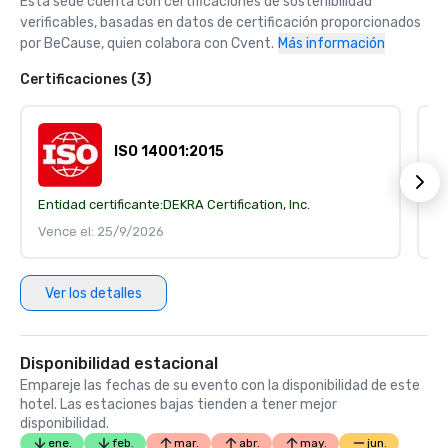
Esta sede cuenta con certificaciones de sostenibilidad 
verificables, basadas en datos de certificación proporcionados 
por BeCause, quien colabora con Cvent.
Más información
Certificaciones (3)
ISO 14001:2015
Entidad certificante:
DEKRA Certification, Inc.
En
Vence el: 25/9/2026
V
Ver los detalles
Disponibilidad estacional
Empareje las fechas de su evento con la disponibilidad de este
hotel. Las estaciones bajas tienden a tener mejor
disponibilidad.
ene.
feb.
mar.
abr.
may.
jun.