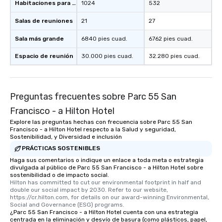
Habitaciones para huéspedes
1024
532
Salas de reuniones
21
27
Sala más grande
6840 pies cuad.
6762 pies cuad.
Espacio de reunión
30.000 pies cuad.
32.280 pies cuad.
Preguntas frecuentes sobre Parc 55 San
Francisco - a Hilton Hotel
Explore las preguntas hechas con frecuencia sobre Parc 55 San
Francisco - a Hilton Hotel respecto a la Salud y seguridad,
Sostenibilidad, y Diversidad e inclusión
PRÁCTICAS SOSTENIBLES
Haga sus comentarios o indique un enlace a toda meta o estrategia
divulgada al público de Parc 55 San Francisco - a Hilton Hotel sobre
sostenibilidad o de impacto social.
Hilton has committed to cut our environmental footprint in half and 
double our social impact by 2030. Refer to our website, 
https://cr.hilton.com, for details on our award-winning Environmental, 
Social and Governance (ESG) programs.
¿Parc 55 San Francisco - a Hilton Hotel cuenta con una estrategia
centrada en la eliminación y desvío de basura (como plásticos, papel,