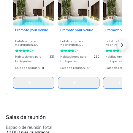
Promote your venue
Promote your venue
Promote your ve
Hotel de lujo en
Hotel de lujo en
Hotel de lujo en
Washington
, DC
Washington
, DC
Washington
, DC
Habitaciones para
237
Habitaciones para
220
Habitaciones para
huéspedes
:
huéspedes
:
huéspedes
:
Salas de reunión
:
8
Salas de reunión
:
17
Salas de reunión
:
Salas de reunión
Espacio de reunión total
30.000 pies cuadrados