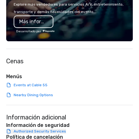
country with a focus on superb hiking,
on-site coordination. 
Explore más vendedores para servicios A/V, entretenimiento,
lodging, food and wine. We also have
executive gatherings t
transporte y demás necesidades del evento.
a Monterey Bay Trek.
events, we create sea
Más información
memorable experiences
each client’s goals. Our multilingual
Desarrollado por
team supports clients 
Spanish, and English, 
language support avai
needed. As a Travelife
Cenas
we are committed to su
ethical business pract
responsible tourism. With experience
Menús
across destinations lik
Events at Cable 55
Miami, Los Angeles, Sa
Las Vegas, Chicago, Na
Nearby Dining Options
New Orleans, we combin
local expertise, and t
ground support to brin
Información adicional
life.
Información de seguridad
Authorized Security Services
Política de cancelación