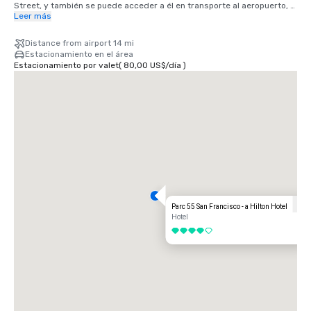
Street, y también se puede acceder a él en transporte al aeropuerto, 
viaje compartido y taxi. Se tarda 25 minutos si se llega en coche, o 40 
Leer más
minutos en el tren BART. Estamos ubicados en el distrito de Union 
Square, en el corazón del centro de San Francisco.
Distance from airport 14 mi
Estacionamiento en el área
Estacionamiento por valet
(
80,00 US$
/
día
)
Parc 55 San Francisco - a Hilton Hotel
Hotel
4 de 5