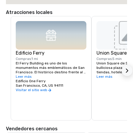
Atracciones locales
Edificio Ferry
Union Square
Compras
1 mi
Compras
5 min
El Ferry Building es uno de los 
Union Square de San 
monumentos más emblemáticos de San 
bulliciosa plaza urba
Francisco. El histórico destino frente al 
tiendas, hoteles y tea
mar sirve como puerta de entrada a la 
Leer más
centro de compras, r
Leer más
ciudad y como lugar de reunión para la 
Edificio One Ferry
eventos culturales en 
comunidad del Área de la Bahía. En su 
San Francisco, CA, US 94111
ciudad. Los lugares 
centro se encuentra el Ferry Building 
destacados incluyen: 
Visitar el sitio web
Marketplace, una vibrante colección de 
Nintendo, Apple, Nei
tiendas, restaurantes y productores 
artesanales principalmente locales e 
independientes que celebran la rica 
cultura y el patrimonio culinario de la 
región. The Ferry Building se 
compromete a apoyar a los pequeños 
productores regionales, mostrar las 
Vendedores cercanos
empresas que priorizan las prácticas 