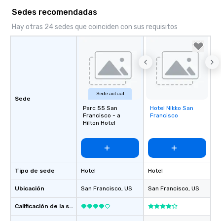
Sedes recomendadas
Hay otras 24 sedes que coinciden con sus requisitos
Sede actual
Sede
Parc 55 San
Hotel Nikko San
Removed from
Francisco - a
Francisco
favorites
Hilton Hotel
Tipo de sede
Hotel
Hotel
Ubicación
San Francisco
, US
San Francisco
, US
Calificación de la sede