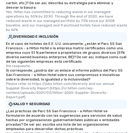
cartón, etc.)? De ser así, describa su estrategia para eliminar y
desviar la basura.
Yes, Hilton has committed to reducing waste in our managed 
operations by 50% by 2030. Through the end of 2020, we have 
reduced waste in our managed portfolio by 73% since our 2008 
baseline, and our managed and franchised hotels have reduced waste 
by 62%.
DIVERSIDAD E INCLUSIÓN
En el caso de hoteles de E.E. U.U. únicamente, ¿están el Parc 55 San
Francisco - a Hilton Hotel o la empresa matriz certificados como una
empresa cuyo 51 % pertenece a propietarios de grupos diversos (51%
diverse owned business enterprise, BE)? De ser así, indique como cuál
de las siguientes empresas está certificado.
Sin respuesta.
Si corresponde, ¿podría dar un enlace al informe público del Parc 55
San Francisco - a Hilton Hotel sobre sus compromisos e iniciativas
sobre la diversidad, la igualdad y la inclusividad?
Please refer to https://jobs.hilton.com/diversity and our annual 
Supplier Diversity Report (https://cr.hilton.com/wp-
content/uploads/2021/03/Hilton-2020-Supplier-Diversity-
Report.pdf).
SALUD Y SEGURIDAD
¿Las prácticas de Parc 55 San Francisco - a Hilton Hotel se
formularon de acuerdo con las sugerencias para servicios de salud
hechas por organizaciones gubernamentales públicas o entidades
privadas? De ser así, escriba una lista de las organizaciones
empleadas para desarrollar dichas prácticas.