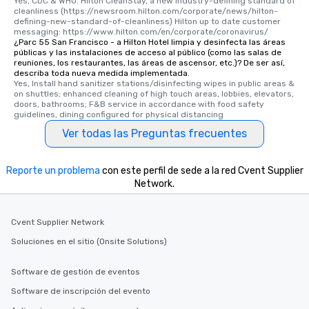
Yes, CDC & WHO. Hilton CleanStay, a new industry-defining standard of 
cleanliness (https://newsroom.hilton.com/corporate/news/hilton-
defining-new-standard-of-cleanliness) Hilton up to date customer 
messaging: https://www.hilton.com/en/corporate/coronavirus/
¿Parc 55 San Francisco - a Hilton Hotel limpia y desinfecta las áreas
públicas y las instalaciones de acceso al público (como las salas de
reuniones, los restaurantes, las áreas de ascensor, etc.)? De ser así,
describa toda nueva medida implementada.
Yes, Install hand sanitizer stations/disinfecting wipes in public areas & 
on shuttles; enhanced cleaning of high touch areas, lobbies, elevators, 
doors, bathrooms; F&B service in accordance with food safety 
guidelines, dining configured for physical distancing
Ver todas las Preguntas frecuentes
Reporte un problema
con este perfil de sede a la red Cvent Supplier
Network.
Cvent Supplier Network
Soluciones en el sitio (Onsite Solutions)
Software de gestión de eventos
Software de inscripción del evento