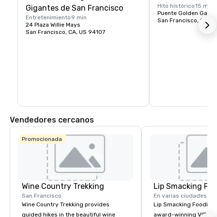
Hito histórico
15 min
Gigantes de San Francisco
Puente Golden Gate P
Entretenimiento
9 min
San Francisco, CA, U
24 Plaza Willie Mays
San Francisco, CA, US 94107
Vendedores cercanos
Promocionada
Wine Country Trekking
Lip Smacking Foo
San Francisco
En varias ciudades
Wine Country Trekking provides
Lip Smacking Foodie T
guided hikes in the beautiful wine
award-winning VIP gro