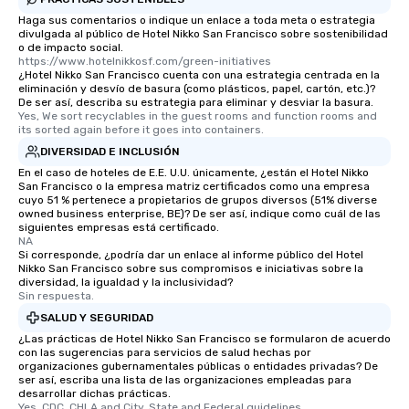
transportation pick-up
Haga sus comentarios o indique un enlace a toda meta o estrategia
as well as an event ph
divulgada al público de Hotel Nikko San Francisco sobre sostenibilidad
for groups that desire 
o de impacto social.
https://www.hotelnikkosf.com/green-initiatives
experience, we can als
¿Hotel Nikko San Francisco cuenta con una estrategia centrada en la
an evening helicopter 
eliminación y desvío de basura (como plásticos, papel, cartón, etc.)?
De ser así, describa su estrategia para eliminar y desviar la basura.
glittering lights of The S
Yes, We sort recyclables in the guest rooms and function rooms and 
Memorable Experience f
its sorted again before it goes into containers.
Smacking Foodie Tours
DIVERSIDAD E INCLUSIÓN
to gather and dine tha
En el caso de hoteles de E.E. U.U. únicamente, ¿están el Hotel Nikko
experienced, and all ar
San Francisco o la empresa matriz certificados como una empresa
cuyo 51 % pertenece a propietarios de grupos diversos (51% diverse
remember. Our one-of-
owned business enterprise, BE)? De ser así, indique como cuál de las
are special, from the fi
siguientes empresas está certificado.
last. It’s an experienc
NA
Si corresponde, ¿podría dar un enlace al informe público del Hotel
will reminisce about lo
Nikko San Francisco sobre sus compromisos e iniciativas sobre la
leave. Location, Location, Location
diversidad, la igualdad y la inclusividad?
Sin respuesta.
One of the best reason
convenient and efficie
SALUD Y SEGURIDAD
experience is designed
¿Las prácticas de Hotel Nikko San Francisco se formularon de acuerdo
con las sugerencias para servicios de salud hechas por
restaurants are within
organizaciones gubernamentales públicas o entidades privadas? De
walking distance of ea
ser así, escriba una lista de las organizaciones empleadas para
short stroll allows you
desarrollar dichas prácticas.
Yes, CDC, CHLA and City, State and Federal guidelines