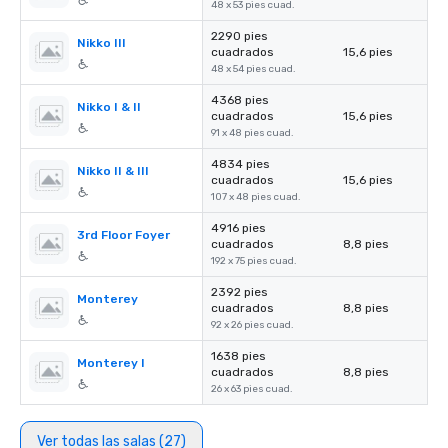
48 x 53 pies cuad.
2290 pies
Nikko III
cuadrados
15,6 pies
48 x 54 pies cuad.
4368 pies
Nikko I & II
cuadrados
15,6 pies
91 x 48 pies cuad.
4834 pies
Nikko II & III
cuadrados
15,6 pies
107 x 48 pies cuad.
4916 pies
3rd Floor Foyer
cuadrados
8,8 pies
192 x 75 pies cuad.
2392 pies
Monterey
cuadrados
8,8 pies
92 x 26 pies cuad.
1638 pies
Monterey I
cuadrados
8,8 pies
26 x 63 pies cuad.
Ver todas las salas (27)