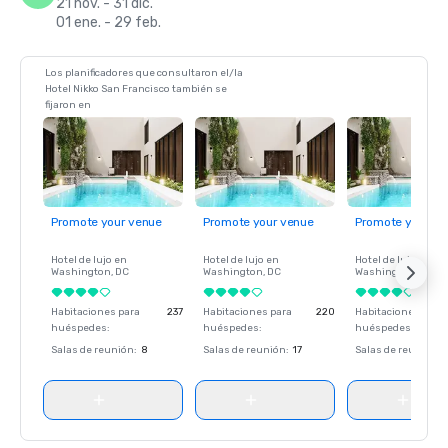
21 nov. - 31 dic.
01 ene. - 29 feb.
Los planificadores que consultaron el/la
Hotel Nikko San Francisco también se
fijaron en
Promote your venue
Promote your venue
Promote your ve
Hotel de lujo en
Hotel de lujo en
Hotel de lujo en
Washington
, DC
Washington
, DC
Washington
, DC
Habitaciones para
237
Habitaciones para
220
Habitaciones para
huéspedes
:
huéspedes
:
huéspedes
:
Salas de reunión
:
8
Salas de reunión
:
17
Salas de reunión
: