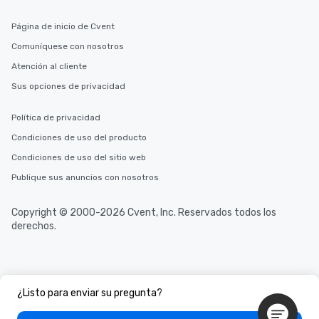
cuisines and dishes. Al
Página de inicio de Cvent
selected dishes are cu
high standards to ensu
Comuníquese con nosotros
delight any palate. Tours Available
Atención al cliente
from Day to Night With
Sus opciones de privacidad
group experience, bookin
key. Whether you desir
business hours or earl
Política de privacidad
after work, we can coo
Condiciones de uso del producto
you to provide options 
Condiciones de uso del sitio web
needs. Go for as Long or as Short as
You Like Along with fle
Publique sus anuncios con nosotros
scheduling, Lip Smack
Tours also provides a 
Copyright © 2000-2026 Cvent, Inc. Reservados todos los
durations. Our shortes
derechos.
2.5 hours; our longest 
hours, with optional 
incentives.
¿Listo para enviar su pregunta?