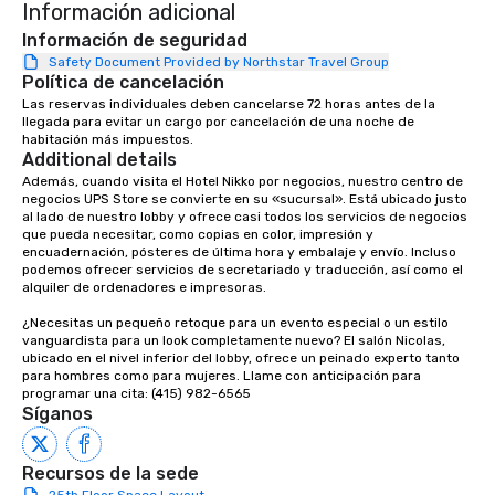
Información adicional
dining experience meld
that are sure to add ne
Información de seguridad
meeting events, from 
Safety Document Provided by Northstar Travel Group
Política de cancelación
team building. All-Inclusive Group
Dining When meeting p
Las reservas individuales deben cancelarse 72 horas antes de la 
llegada para evitar un cargo por cancelación de una noche de 
corporate group event
habitación más impuestos.
Smacking Foodie Tours,
Additional details
group is assured a top
Además, cuando visita el Hotel Nikko por negocios, nuestro centro de 
experience with three 
negocios UPS Store se convierte en su «sucursal». Está ubicado justo 
al lado de nuestro lobby y ofrece casi todos los servicios de negocios 
signature dishes at ea
que pueda necesitar, como copias en color, impresión y 
Our affordable tours a
encuadernación, pósteres de última hora y embalaje y envío. Incluso 
person with tax and gr
podemos ofrecer servicios de secretariado y traducción, así como el 
alquiler de ordenadores e impresoras.

included. The only thi
are drinks. However, 
¿Necesitas un pequeño retoque para un evento especial o un estilo 
package upgrade is ava
vanguardista para un look completamente nuevo? El salón Nicolas, 
ubicado en el nivel inferior del lobby, ofrece un peinado experto tanto 
provides guests a sign
para hombres como para mujeres. Llame con anticipación para 
at various stops. Build Your Network
programar una cita: (415) 982-6565
Our exclusive experien
Síganos
ultimate networking op
a typical sit-down dinn
Recursos de la sede
to engage the person t