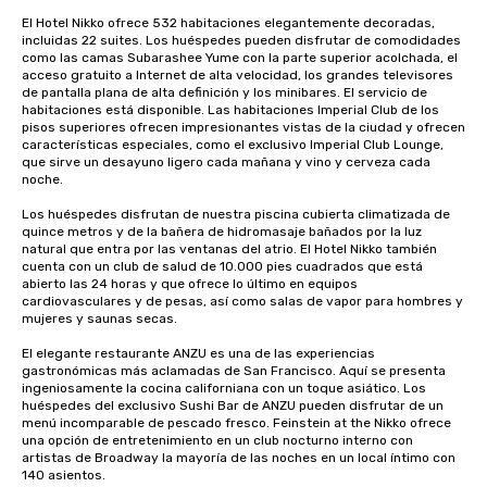
El Hotel Nikko ofrece 532 habitaciones elegantemente decoradas, 
incluidas 22 suites. Los huéspedes pueden disfrutar de comodidades 
como las camas Subarashee Yume con la parte superior acolchada, el 
acceso gratuito a Internet de alta velocidad, los grandes televisores 
de pantalla plana de alta definición y los minibares. El servicio de 
habitaciones está disponible. Las habitaciones Imperial Club de los 
pisos superiores ofrecen impresionantes vistas de la ciudad y ofrecen 
características especiales, como el exclusivo Imperial Club Lounge, 
que sirve un desayuno ligero cada mañana y vino y cerveza cada 
noche.

Los huéspedes disfrutan de nuestra piscina cubierta climatizada de 
quince metros y de la bañera de hidromasaje bañados por la luz 
natural que entra por las ventanas del atrio. El Hotel Nikko también 
cuenta con un club de salud de 10.000 pies cuadrados que está 
abierto las 24 horas y que ofrece lo último en equipos 
cardiovasculares y de pesas, así como salas de vapor para hombres y 
mujeres y saunas secas. 

El elegante restaurante ANZU es una de las experiencias 
gastronómicas más aclamadas de San Francisco. Aquí se presenta 
ingeniosamente la cocina californiana con un toque asiático. Los 
huéspedes del exclusivo Sushi Bar de ANZU pueden disfrutar de un 
menú incomparable de pescado fresco. Feinstein at the Nikko ofrece 
una opción de entretenimiento en un club nocturno interno con 
artistas de Broadway la mayoría de las noches en un local íntimo con 
140 asientos.
