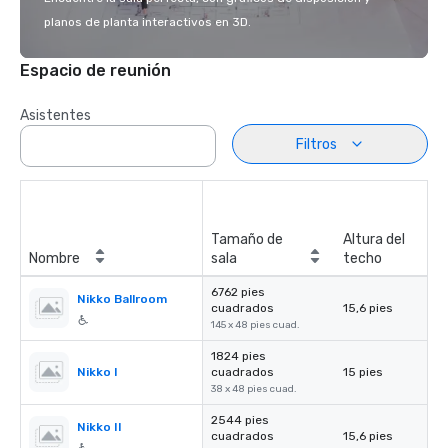
planos de planta interactivos en 3D.
Espacio de reunión
Asistentes
Filtros
Tamaño de
Altura del
Nombre
sala
techo
6762 pies
Nikko Ballroom
cuadrados
15,6 pies
145 x 48 pies cuad.
1824 pies
Nikko I
cuadrados
15 pies
38 x 48 pies cuad.
2544 pies
Nikko II
cuadrados
15,6 pies