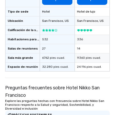
booked to the minute i
Since the menu is alre
Tipo de sede
Hotel
Hotel de lujo
have nothing to worry 
remember to submit ah
Ubicación
San Francisco
, US
San Francisco
, US
date any dietary restr
Calificación de la sede
allergies for anyone in
Feel Like a VIP at Each
Habitaciones para huéspedes
532
336
Smacking Foodie Tours
group members never 
Salas de reuniones
27
14
about waiting in line to
Sala más grande
6762 pies cuad.
9360 pies cuad.
restaurant or being sh
than desirable table. O
Espacio de reunión
32.280 pies cuad.
24.116 pies cuad.
everyone is treated lik
immediate seating upon
What’s more, your gro
a special warm welcom
Preguntas frecuentes sobre Hotel Nikko San
from the restaurant c
Francisco
be printed featuring yo
Explore las preguntas hechas con frecuencia sobre Hotel Nikko San
which can be an added 
Francisco respecto a la Salud y seguridad, Sostenibilidad, y
those Instagram mome
Diversidad e inclusión
For added ease, we ca
PRÁCTICAS SOSTENIBLES