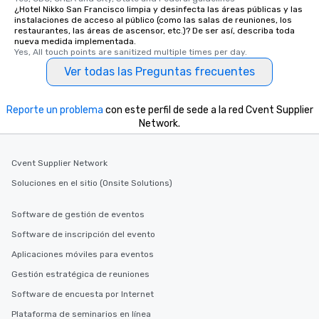
members a chance to 
¿Hotel Nikko San Francisco limpia y desinfecta las áreas públicas y las
networking opportunit
instalaciones de acceso al público (como las salas de reuniones, los
restaurantes, las áreas de ascensor, etc.)? De ser así, describa toda
heading to the next pl
nueva medida implementada.
itinerary. You Get a Dinner and a Show
Yes, All touch points are sanitized multiple times per day.
Our tours offer an exqu
Ver todas las Preguntas frecuentes
entertainment. All tour
knowledgeable, profes
who leads the group on
Reporte un problema
con este perfil de sede a la red Cvent Supplier
offering engaging tidb
Network.
fascinating stories. S
interactive experience
Cvent Supplier Network
along the way exclusive
ensuring there is neve
Soluciones en el sitio (Onsite Solutions)
Different Types of Cuis
experiences offer the a
Software de gestión de eventos
several renowned rest
Software de inscripción del evento
convenient outing, inc
Aplicaciones móviles para eventos
and your guests might
discovered otherwise 
Gestión estratégica de reuniones
at a typical corporate 
Software de encuesta por Internet
a way to try some of t
Plataforma de seminarios en línea
in the city and dive in