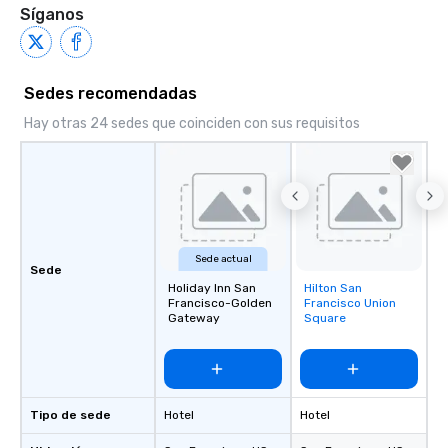
Síganos
Sedes recomendadas
Hay otras 24 sedes que coinciden con sus requisitos
Sede actual
Sede
Holiday Inn San
Hilton San
Removed from
Francisco-Golden
Francisco Union
favorites
Gateway
Square
Tipo de sede
Hotel
Hotel