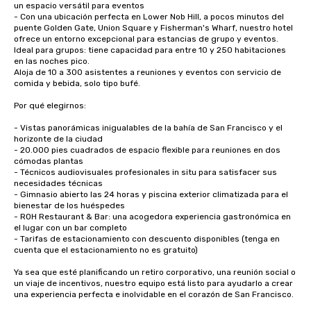
un espacio versátil para eventos

- Con una ubicación perfecta en Lower Nob Hill, a pocos minutos del 
puente Golden Gate, Union Square y Fisherman's Wharf, nuestro hotel 
ofrece un entorno excepcional para estancias de grupo y eventos.

Ideal para grupos: tiene capacidad para entre 10 y 250 habitaciones 
en las noches pico.

Aloja de 10 a 300 asistentes a reuniones y eventos con servicio de 
comida y bebida, solo tipo bufé. 

Por qué elegirnos:

- Vistas panorámicas inigualables de la bahía de San Francisco y el 
horizonte de la ciudad

- 20.000 pies cuadrados de espacio flexible para reuniones en dos 
cómodas plantas

- Técnicos audiovisuales profesionales in situ para satisfacer sus 
necesidades técnicas

- Gimnasio abierto las 24 horas y piscina exterior climatizada para el 
bienestar de los huéspedes

- ROH Restaurant & Bar: una acogedora experiencia gastronómica en 
el lugar con un bar completo

- Tarifas de estacionamiento con descuento disponibles (tenga en 
cuenta que el estacionamiento no es gratuito)

Ya sea que esté planificando un retiro corporativo, una reunión social o 
un viaje de incentivos, nuestro equipo está listo para ayudarlo a crear 
una experiencia perfecta e inolvidable en el corazón de San Francisco.