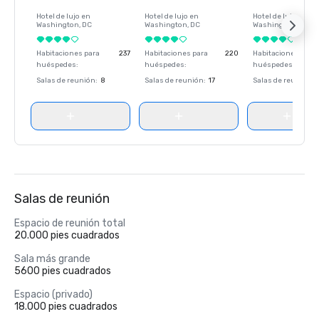
Hotel de lujo en
Hotel de lujo en
Hotel de lujo en
Washington
, DC
Washington
, DC
Washington
, DC
Habitaciones para
237
Habitaciones para
220
Habitaciones para
huéspedes
:
huéspedes
:
huéspedes
:
Salas de reunión
:
8
Salas de reunión
:
17
Salas de reunión
:
Salas de reunión
Espacio de reunión total
20.000 pies cuadrados
Sala más grande
5600 pies cuadrados
Espacio (privado)
18.000 pies cuadrados