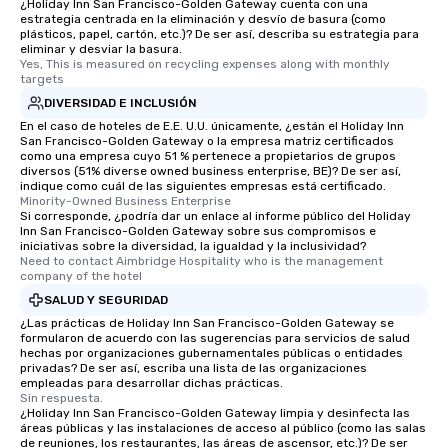
¿Holiday Inn San Francisco-Golden Gateway cuenta con una
estrategia centrada en la eliminación y desvío de basura (como
plásticos, papel, cartón, etc.)? De ser así, describa su estrategia para
eliminar y desviar la basura.
Yes, This is measured on recycling expenses along with monthly 
targets
DIVERSIDAD E INCLUSIÓN
En el caso de hoteles de E.E. U.U. únicamente, ¿están el Holiday Inn
San Francisco-Golden Gateway o la empresa matriz certificados
como una empresa cuyo 51 % pertenece a propietarios de grupos
diversos (51% diverse owned business enterprise, BE)? De ser así,
indique como cuál de las siguientes empresas está certificado.
Minority-Owned Business Enterprise
Si corresponde, ¿podría dar un enlace al informe público del Holiday
Inn San Francisco-Golden Gateway sobre sus compromisos e
iniciativas sobre la diversidad, la igualdad y la inclusividad?
Need to contact Aimbridge Hospitality who is the management 
company of the hotel
SALUD Y SEGURIDAD
¿Las prácticas de Holiday Inn San Francisco-Golden Gateway se
formularon de acuerdo con las sugerencias para servicios de salud
hechas por organizaciones gubernamentales públicas o entidades
privadas? De ser así, escriba una lista de las organizaciones
empleadas para desarrollar dichas prácticas.
Sin respuesta.
¿Holiday Inn San Francisco-Golden Gateway limpia y desinfecta las
áreas públicas y las instalaciones de acceso al público (como las salas
de reuniones, los restaurantes, las áreas de ascensor, etc.)? De ser