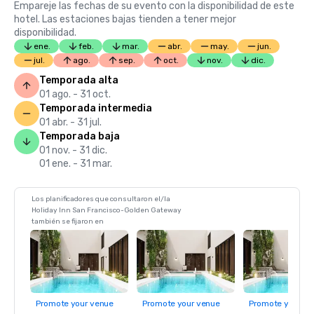
Empareje las fechas de su evento con la disponibilidad de este
hotel. Las estaciones bajas tienden a tener mejor
disponibilidad.
ene.
feb.
mar.
abr.
may.
jun.
jul.
ago.
sep.
oct.
nov.
dic.
Temporada alta
01 ago. - 31 oct.
Temporada intermedia
01 abr. - 31 jul.
Temporada baja
01 nov. - 31 dic.
01 ene. - 31 mar.
Los planificadores que consultaron el/la
Holiday Inn San Francisco-Golden Gateway
también se fijaron en
Promote your venue
Promote your venue
Promote your ve