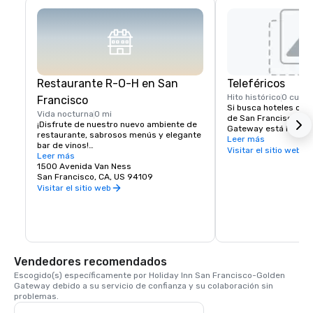
Restaurante R-O-H en San
Teleféricos
Hito histórico
0 cuad
Francisco
Si busca hoteles cerc
Vida nocturna
0 mi
de San Francisco, el 
¡Disfrute de nuestro nuevo ambiente de 
Gateway está literalm
restaurante, sabrosos menús y elegante 
pasos de la calle Cali
Leer más
bar de vinos!

teleféricos ofrecen un
Visitar el sitio web
Leer más
todos los lugares y s
Los huéspedes que se alojen en el hotel 
1500 Avenida Van Ness
Francisco. El teleféric
Holiday Inn San Francisco no tienen que 
San Francisco, CA, US 94109
Street tiene parada en
ir muy lejos para encontrar un delicioso 
Visitar el sitio web
Van Ness Avenue, a s
restaurante en San Francisco. Estamos 
del Holiday Inn Hotel.
orgullosos de nuestro nuevo bar y 
restaurante R-O-H cerca de Nob Hill, que 
ofrecerá la mejor cerveza de barril 
artesanal local e internacional, un bar de 
vinos con sorbos de Napa y Sonoma, una 
Vendedores recomendados
selección de licores y un menú de platos 
de uno de los barrios emblemáticos de 
Escogido(s) específicamente por Holiday Inn San Francisco-Golden 
San Francisco. El bar y restaurante R-O-
Gateway debido a su servicio de confianza y su colaboración sin 
H es la pieza central de nuestro nuevo y 
problemas.
activo lobby, que dará la bienvenida a los 