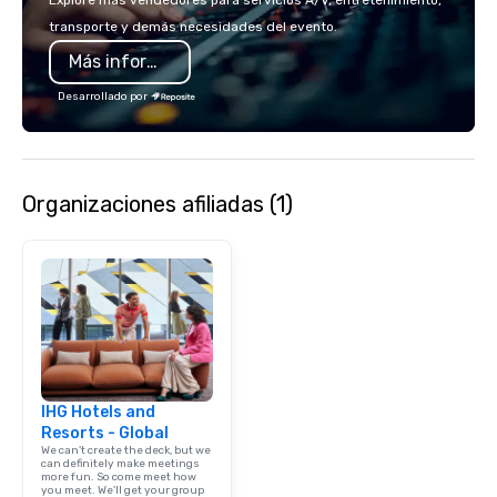
Explore más vendedores para servicios A/V, entretenimiento,
transporte y demás necesidades del evento.
Más información
Desarrollado por
Organizaciones afiliadas (1)
IHG Hotels and
Resorts - Global
We can't create the deck, but we
can definitely make meetings
more fun. So come meet how
you meet. We'll get your group