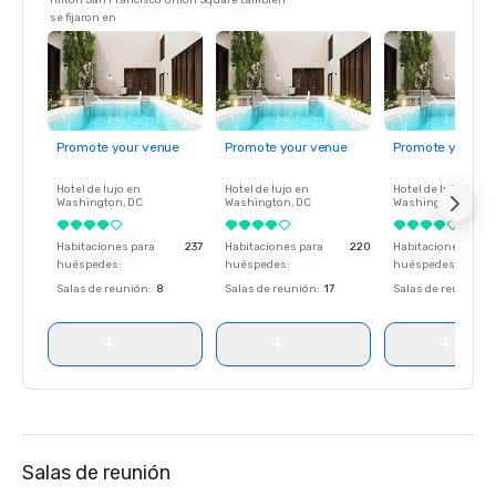
Hilton San Francisco Union Square también
se fijaron en
Promote your venue
Promote your venue
Promote your ve
Hotel de lujo en
Hotel de lujo en
Hotel de lujo en
Washington
, DC
Washington
, DC
Washington
, DC
Habitaciones para
237
Habitaciones para
220
Habitaciones para
huéspedes
:
huéspedes
:
huéspedes
:
Salas de reunión
:
8
Salas de reunión
:
17
Salas de reunión
:
Salas de reunión