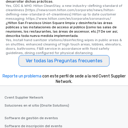
desarrollar dichas prácticas.
Yes, CDC & WHO. Hilton CleanStay, a new industry-defining standard of 
cleanliness (https://newsroom.hilton.com/corporate/news/hilton-
defining-new-standard-of-cleanliness) Hilton up to date customer 
messaging: https://www.hilton.com/en/corporate/coronavirus/
¿Hilton San Francisco Union Square limpia y desinfecta las áreas
públicas y las instalaciones de acceso al público (como las salas de
reuniones, los restaurantes, las áreas de ascensor, etc.)? De ser así,
describa toda nueva medida implementada.
Yes, Install hand sanitizer stations/disinfecting wipes in public areas & 
on shuttles; enhanced cleaning of high touch areas, lobbies, elevators, 
doors, bathrooms; F&B service in accordance with food safety 
guidelines, dining configured for physical distancing
Ver todas las Preguntas frecuentes
Reporte un problema
con este perfil de sede a la red Cvent Supplier
Network.
Cvent Supplier Network
Soluciones en el sitio (Onsite Solutions)
Software de gestión de eventos
Software de inscripción del evento