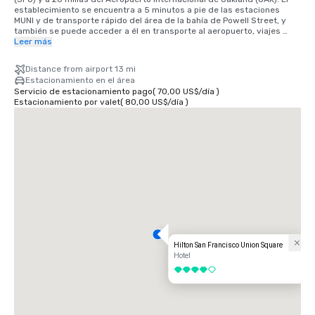
establecimiento se encuentra a 5 minutos a pie de las estaciones 
MUNI y de transporte rápido del área de la bahía de Powell Street, y 
también se puede acceder a él en transporte al aeropuerto, viajes 
compartidos y taxi. A 25 minutos en coche del aeropuerto 
Leer más
internacional SFO y a 40 minutos en tren BART. Estamos ubicados en 
el distrito de Union Square, en el corazón del centro de San Francisco.
Distance from airport 13 mi
Estacionamiento en el área
Servicio de estacionamiento pago
(
70,00 US$
/
día
)
Estacionamiento por valet
(
80,00 US$
/
día
)
Hilton San Francisco Union Square
Hotel
4 de 5