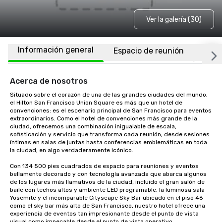
Ver la galería (30)
Información general
Espacio de reunión
Habi
Acerca de nosotros
Situado sobre el corazón de una de las grandes ciudades del mundo, 
el Hilton San Francisco Union Square es más que un hotel de 
convenciones: es el escenario principal de San Francisco para eventos 
extraordinarios. Como el hotel de convenciones más grande de la 
ciudad, ofrecemos una combinación inigualable de escala, 
sofisticación y servicio que transforma cada reunión, desde sesiones 
íntimas en salas de juntas hasta conferencias emblemáticas en toda 
la ciudad, en algo verdaderamente icónico.

Con 134 500 pies cuadrados de espacio para reuniones y eventos 
bellamente decorado y con tecnología avanzada que abarca algunos 
de los lugares más llamativos de la ciudad, incluido el gran salón de 
baile con techos altos y ambiente LED programable, la luminosa sala 
Yosemite y el incomparable Cityscape Sky Bar ubicado en el piso 46 
como el sky bar más alto de San Francisco, nuestro hotel ofrece una 
experiencia de eventos tan impresionante desde el punto de vista 
visual como impecable desde el punto de vista operativo.
