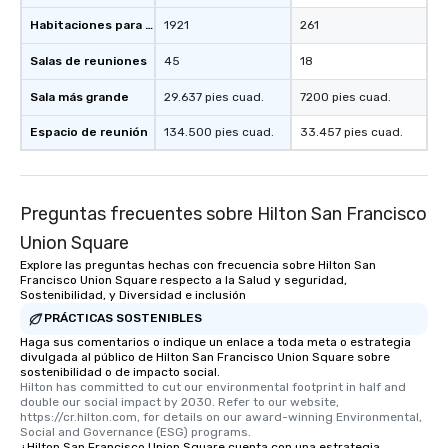
Habitaciones para huéspedes
1921
261
Salas de reuniones
45
18
Sala más grande
29.637 pies cuad.
7200 pies cuad.
Espacio de reunión
134.500 pies cuad.
33.457 pies cuad.
Preguntas frecuentes sobre Hilton San Francisco
Union Square
Explore las preguntas hechas con frecuencia sobre Hilton San
Francisco Union Square respecto a la Salud y seguridad,
Sostenibilidad, y Diversidad e inclusión
PRÁCTICAS SOSTENIBLES
Haga sus comentarios o indique un enlace a toda meta o estrategia
divulgada al público de Hilton San Francisco Union Square sobre
sostenibilidad o de impacto social.
Hilton has committed to cut our environmental footprint in half and 
double our social impact by 2030. Refer to our website, 
https://cr.hilton.com, for details on our award-winning Environmental, 
Social and Governance (ESG) programs.
¿Hilton San Francisco Union Square cuenta con una estrategia