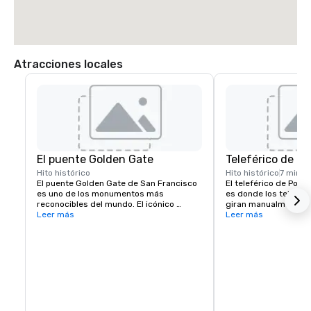
Atracciones locales
El puente Golden Gate
Teleférico de Po
Hito histórico
Hito histórico
7 min
El puente Golden Gate de San Francisco 
El teleférico de Powe
es uno de los monumentos más 
es donde los teleféric
reconocibles del mundo. El icónico 
giran manualmente pa
puente colgante es conocido por su 
Leer más
dirección. Ubicado en
Leer más
llamativo color naranja y sus 
Street, es un popular
impresionantes vistas.
para pasear por las 
colinas de la ciudad.