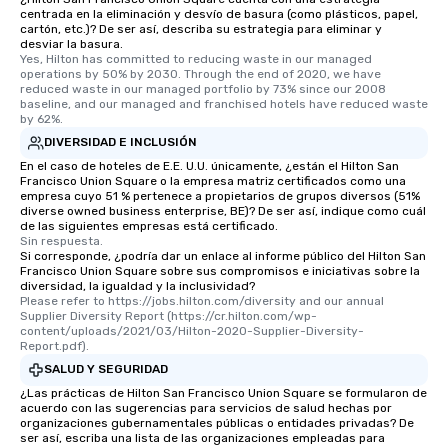
centrada en la eliminación y desvío de basura (como plásticos, papel,
cartón, etc.)? De ser así, describa su estrategia para eliminar y
desviar la basura.
Yes, Hilton has committed to reducing waste in our managed 
operations by 50% by 2030. Through the end of 2020, we have 
reduced waste in our managed portfolio by 73% since our 2008 
baseline, and our managed and franchised hotels have reduced waste 
by 62%.
DIVERSIDAD E INCLUSIÓN
En el caso de hoteles de E.E. U.U. únicamente, ¿están el Hilton San
Francisco Union Square o la empresa matriz certificados como una
empresa cuyo 51 % pertenece a propietarios de grupos diversos (51%
diverse owned business enterprise, BE)? De ser así, indique como cuál
de las siguientes empresas está certificado.
Sin respuesta.
Si corresponde, ¿podría dar un enlace al informe público del Hilton San
Francisco Union Square sobre sus compromisos e iniciativas sobre la
diversidad, la igualdad y la inclusividad?
Please refer to https://jobs.hilton.com/diversity and our annual 
Supplier Diversity Report (https://cr.hilton.com/wp-
content/uploads/2021/03/Hilton-2020-Supplier-Diversity-
Report.pdf).
SALUD Y SEGURIDAD
¿Las prácticas de Hilton San Francisco Union Square se formularon de
acuerdo con las sugerencias para servicios de salud hechas por
organizaciones gubernamentales públicas o entidades privadas? De
ser así, escriba una lista de las organizaciones empleadas para