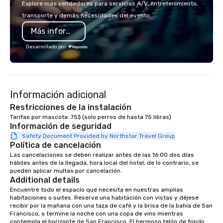
Explore más vendedores para servicios A/V, entretenimiento,
corporate team-building retreat,
innovation playbook, S
transporte y demás necesidades del evento.
milestone celebration, or virtual
programming that is 
Más información
cooking experience, we create
substantive, and uniqu
memorable events that encourage
the Valley. Ideal for g
Desarrollado por
connection, boost engagement, and
Fully customizable by 
leave participants with new skills
seniority, and objectiv
they'll actually use. Perfect for: Team
building, corporate wellness
Información adicional
programs, birthday parties,
anniversary celebrations, rehearsal
Restricciones de la instalación
dinners, holiday events, client
Tarifas por mascota: 75$ (solo perros de hasta 75 libras)
Información de seguridad
entertainment, and virtual team
connections. We handle everything
Safety Document Provided by Northstar Travel Group
Política de cancelación
from ingredient sourcing to
Las cancelaciones se deben realizar antes de las 16:00 dos días 
instruction, making your event
hábiles antes de la llegada, hora local del hotel; de lo contrario, se 
planning seamless.
pueden aplicar multas por cancelación.
Additional details
Encuentre todo el espacio que necesita en nuestras amplias 
habitaciones o suites. Reserve una habitación con vistas y déjese 
recibir por la mañana con una taza de café y la brisa de la bahía de San 
Francisco, o termine la noche con una copa de vino mientras 
contempla el horizonte de San Francisco. El hermoso telón de fondo 