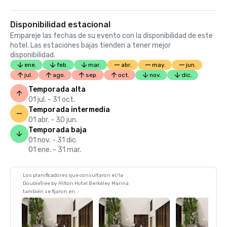
Disponibilidad estacional
Empareje las fechas de su evento con la disponibilidad de este
hotel. Las estaciones bajas tienden a tener mejor
disponibilidad.
ene.
feb.
mar.
abr.
may.
jun.
jul.
ago.
sep.
oct.
nov.
dic.
Temporada alta
01 jul. - 31 oct.
Temporada intermedia
01 abr. - 30 jun.
Temporada baja
01 nov. - 31 dic.
01 ene. - 31 mar.
Los planificadores que consultaron el/la
DoubleTree by Hilton Hotel Berkeley Marina
también se fijaron en