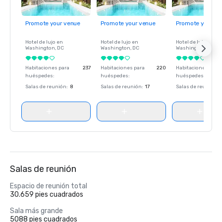
Promote your venue
Promote your venue
Promote your ve
Hotel de lujo en
Hotel de lujo en
Hotel de lujo en
Washington
, DC
Washington
, DC
Washington
, DC
Habitaciones para
237
Habitaciones para
220
Habitaciones para
huéspedes
:
huéspedes
:
huéspedes
:
Salas de reunión
:
8
Salas de reunión
:
17
Salas de reunión
:
Salas de reunión
Espacio de reunión total
30.659 pies cuadrados
Sala más grande
5088 pies cuadrados