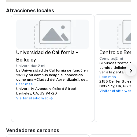
Atracciones locales
Universidad de California -
Centro de Berke
Compras
2 mi
Berkeley
Si buscas teatro en v
Universidad
2 mi
comida deliciosa o un
La Universidad de California se fundó en 
ver a la gente, echa u
1868 y su campus insignia, concebido 
de Berkeley. Berkeley
Leer más
como una «Ciudad del Aprendizaje», se 
diversos distritos y 
2155 Center Street
estableció en Berkeley, en la bahía de 
Leer más
descubrimientos, dond
Berkeley, CA, US 947
San Francisco. Hoy en día, la universidad 
University Avenue y Oxford Street
vienen por la cultura,
Visitar el sitio web
pública más importante del mundo y una 
Berkeley, CA, US 94720
comida y parten con 
fuente de innovación, UC Berkeley ocupa 
Visitar el sitio web
papilas gustativas y 
un campus de 1,232 acres con un núcleo 
totalmente comprom
central sylvan de 178 acres. ¡Hogar de 
los Cal Bears!
Vendedores cercanos