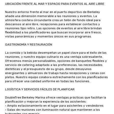
UBICACIÓN FRENTE AL MAR Y ESPACIO PARA EVENTOS AL AIRE LIBRE

Nuestro entorno frente al mar en el puerto deportivo de Berkeley 
añade una dimensión memorable a las reuniones y eventos. La 
atmósfera costera circundante crea un telón de fondo ideal para 
descansos al aire libre, recepciones para establecer contactos y 
reuniones tipo retiro. Las opciones de eventos al aire libre brindan 
flexibilidad a los planificadores que buscan incorporar aire fresco, 
vistas panorámicas y momentos únicos en sus programas.

GASTRONOMÍA Y RESTAURACIÓN

La comida y la bebida desempeñan un papel clave para el éxito de las 
reuniones, y nuestro equipo culinario es una ventaja sobresaliente. 
Ofrecemos menús personalizables, opciones de banquetes flexibles y 
servicio de catering adaptado a las preferencias, las necesidades 
dietéticas y el presupuesto de su grupo, desde desayunos 
energizantes y almuerzos de trabajo hasta recepciones y cenas con 
platos. Nuestro equipo colabora estrechamente con los planificadores 
para ofrecer una calidad uniforme en todas las funciones.

LOGÍSTICA Y SERVICIOS FÁCILES DE PLANIFICAR

DoubleTree Berkeley Marina ofrece ventajas prácticas que facilitan la 
planificación y mejoran la experiencia de los asistentes:

• Amplio estacionamiento en el lugar para asistentes y vendedores

• Salas de reuniones con iluminación natural que mantienen a los 
huéspedes con energía
