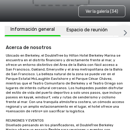
Ver la galería (34)
Información general
Espacio de reunión
Habi
Acerca de nosotros
Ubicado en Berkeley, el DoubleTree by Hilton Hotel Berkeley Marina se 
encuentra en el distrito financiero y directamente frente al mar, y 
ofrece un entorno distintivo del Área de la Bahía con fácil acceso a 
San Francisco, Oakland, Emeryville y el área metropolitana de la Bahía 
de San Francisco. La belleza natural de la zona se puede ver en el 
Parque Estatal McLaughlin Eastshore y el Parque César Chávez, 
mientras que el Teatro Comunitario de Berkeley y el Teatro Griego son 
lugares de interés cultural cercanos. Los huéspedes pueden disfrutar 
del estilo de vida del puerto deportivo a solo unos pasos, que incluye 
paseos en kayak, windsurf, vela y rutas de senderismo y ciclismo 
frente al mar. Con una tranquila atmósfera costera, un cómodo acceso 
regional y un amplio estacionamiento en el lugar, el hotel ofrece una 
«sensación de retiro» sin sacrificar la logística.

REUNIONES Y EVENTOS

Diseñado pensando en los planificadores, el DoubleTree Berkeley 
Marina ofrece un espacio flexible para reuniones y eventos con 