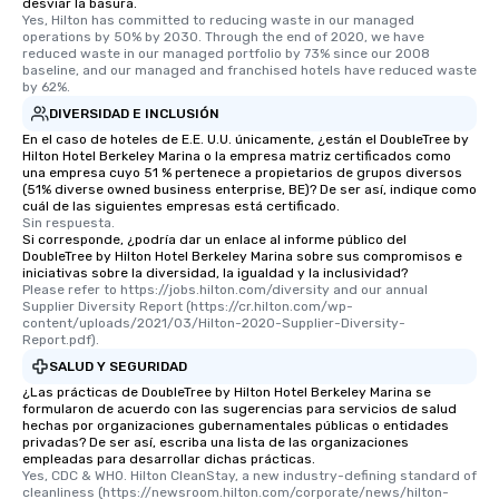
desviar la basura.
Yes, Hilton has committed to reducing waste in our managed 
operations by 50% by 2030. Through the end of 2020, we have 
reduced waste in our managed portfolio by 73% since our 2008 
baseline, and our managed and franchised hotels have reduced waste 
by 62%.
DIVERSIDAD E INCLUSIÓN
En el caso de hoteles de E.E. U.U. únicamente, ¿están el DoubleTree by
Hilton Hotel Berkeley Marina o la empresa matriz certificados como
una empresa cuyo 51 % pertenece a propietarios de grupos diversos
(51% diverse owned business enterprise, BE)? De ser así, indique como
cuál de las siguientes empresas está certificado.
Sin respuesta.
Si corresponde, ¿podría dar un enlace al informe público del
DoubleTree by Hilton Hotel Berkeley Marina sobre sus compromisos e
iniciativas sobre la diversidad, la igualdad y la inclusividad?
Please refer to https://jobs.hilton.com/diversity and our annual 
Supplier Diversity Report (https://cr.hilton.com/wp-
content/uploads/2021/03/Hilton-2020-Supplier-Diversity-
Report.pdf).
SALUD Y SEGURIDAD
¿Las prácticas de DoubleTree by Hilton Hotel Berkeley Marina se
formularon de acuerdo con las sugerencias para servicios de salud
hechas por organizaciones gubernamentales públicas o entidades
privadas? De ser así, escriba una lista de las organizaciones
empleadas para desarrollar dichas prácticas.
Yes, CDC & WHO. Hilton CleanStay, a new industry-defining standard of 
cleanliness (https://newsroom.hilton.com/corporate/news/hilton-