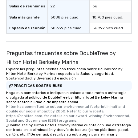
Salas de reuniones
22
36
Sala más grande
5088 pies cuad.
10.700 pies cuad.
Espacio de reunión
30.659 pies cuad.
56.992 pies cuad.
Preguntas frecuentes sobre DoubleTree by
Hilton Hotel Berkeley Marina
Explore las preguntas hechas con frecuencia sobre DoubleTree by
Hilton Hotel Berkeley Marina respecto a la Salud y seguridad,
Sostenibilidad, y Diversidad e inclusión
PRÁCTICAS SOSTENIBLES
Haga sus comentarios o indique un enlace a toda meta o estrategia
divulgada al público de DoubleTree by Hilton Hotel Berkeley Marina
sobre sostenibilidad o de impacto social.
Hilton has committed to cut our environmental footprint in half and 
double our social impact by 2030. Refer to our website, 
https://cr.hilton.com, for details on our award-winning Environmental, 
Social and Governance (ESG) programs.
¿DoubleTree by Hilton Hotel Berkeley Marina cuenta con una estrategia
centrada en la eliminación y desvío de basura (como plásticos, papel,
cartón, etc.)? De ser así, describa su estrategia para eliminar y