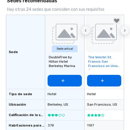
Sedes recomendadas
Hay otras 24 sedes que coinciden con sus requisitos
Sede actual
Sede
DoubleTree by
The Westin St.
Removed from
Hilton Hotel
Francis San
favorites
Berkeley Marina
Francisco on Union
Square
Tipo de sede
Hotel
Hotel
Ubicación
Berkeley
, US
San Francisco
, US
Calificación de la sede
Habitaciones para huéspedes
378
1187