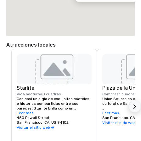
 * Tome la autopista 101 en dirección sur hacia San Francisco

 * Cruce el puente Golden Gate y tome la salida de Lombard Street

 * Tome Lombard Street (autopista 101) hasta la avenida Van Ness

 * Gire a la DERECHA en la avenida Van Ness

 * Desde Van Ness, gire a la IZQUIERDA en O'Farrell Street

 * Gire a la IZQUIERDA hacia Powell

 * El Beacon Grand Hotel está en la esquina de las calles Powell y 
Sutter, en Union Square, San Francisco
Atracciones locales
Starlite
Plaza de la Unió
Vida nocturna
0 cuadras
Compras
1 cuadra
Con casi un siglo de exquisitos cócteles 
Union Square es el ce
e historias compartidas entre sus 
cultural de San Francis
paredes, Starlite brilla como un 
establecimiento histórico y venerado de 
Leer más
Cuenta con la mayor 
Leer más
San Francisco. Ubicado en el último piso 
450 Powell Street
tiendas de lujo, depa
San Francisco, CA, U
de Beacon Grand.
San Francisco, CA, US 94102
boutiques de la ciudad
Visitar el sitio web
convierte en una de la
Visitar el sitio web
atracciones turísticas
Estados Unidos. Una 