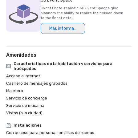
3D Event Space
en 2023)

Cvent Photo-realistic 3D Event Spaces give
planners the ability to realize their vision down
Premio HSMAI Adrian, 2024

to the finest detail.
Más información
Finalista del Premio Stella de Northstar Meetings Group, 
2023
Amenidades
Características de la habitación y servicios para
huéspedes
Acceso a Internet
Casillero de mensajes grabados
Maletero
Servicio de concierge
Servicio de mucama
Vistas (a la ciudad)
Instalaciones
Con acceso para personas en sillas de ruedas