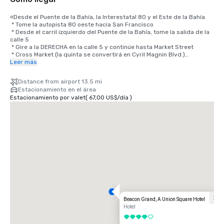
«Desde el Puente de la Bahía, la Interestatal 80 y el Este de la Bahía

 * Tome la autopista 80 oeste hacia San Francisco

 * Desde el carril izquierdo del Puente de la Bahía, tome la salida de la 
calle 5

 * Gire a la DERECHA en la calle 5 y continúe hasta Market Street

 * Cross Market (la quinta se convertirá en Cyril Magnin Blvd.)

 * Continúe 2 cuadras hasta O'Farrell Street, gire a la DERECHA en 
Leer más
O'Farrell

 * Gire a la IZQUIERDA hacia Powell

Distance from airport 13.5 mi
 * El Beacon Grand Hotel está en la esquina de las calles Powell y 
Estacionamiento en el área
Sutter, en Union Square, San Francisco

Estacionamiento por valet
(
67,00 US$
/
día
)
Desde el aeropuerto

 * Tome la 101 en dirección norte hacia San Francisco en dirección al 
Puente de la Bahía

 * Tome la salida de la calle 4 (última salida de San Francisco)

 * La calle 4th Street se convierte en Bryant; continúe por Bryant hasta 
la calle 3rd Street

 * Gire a la IZQUIERDA hacia la tercera y continúe 4 cuadras y media, 
cruzando Market Street

 * Gire a la IZQUIERDA en Geary y continúe hasta Powell

 * Gire a la DERECHA hacia Powell

 * El Beacon Grand Hotel está en la esquina de las calles Powell y 
Sutter, en Union Square, San Francisco

Beacon Grand, A Union Square Hotel
Desde el norte

Hotel
Viaje hacia el sur hasta San Francisco, California, por el puente Golden 
4 de 5
Gate/autopista 101
