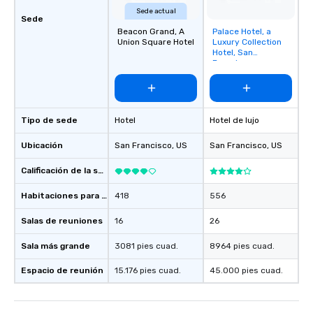
Sede actual
Sede
Beacon Grand, A
Palace Hotel, a
Removed from
Union Square Hotel
Luxury Collection
favorites
Hotel, San
Francisco
Tipo de sede
Hotel
Hotel de lujo
Ubicación
San Francisco
, US
San Francisco
, US
Calificación de la sede
Habitaciones para huéspedes
418
556
Salas de reuniones
16
26
Sala más grande
3081 pies cuad.
8964 pies cuad.
Espacio de reunión
15.176 pies cuad.
45.000 pies cuad.