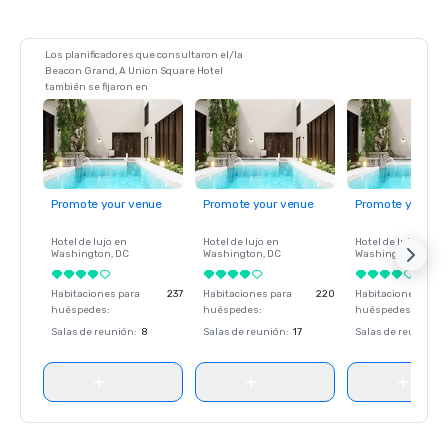
Los planificadores que consultaron el/la
Beacon Grand, A Union Square Hotel
también se fijaron en
Promote your venue
Promote your venue
Promote your ve
Hotel de lujo en
Hotel de lujo en
Hotel de lujo en
Washington
, DC
Washington
, DC
Washington
, DC
Habitaciones para
237
Habitaciones para
220
Habitaciones para
huéspedes
:
huéspedes
:
huéspedes
:
Salas de reunión
:
8
Salas de reunión
:
17
Salas de reunión
: