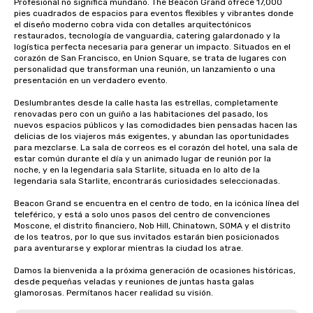
Profesional no significa mundano. The Beacon Grand ofrece 17,000 
pies cuadrados de espacios para eventos flexibles y vibrantes donde 
el diseño moderno cobra vida con detalles arquitectónicos 
restaurados, tecnología de vanguardia, catering galardonado y la 
logística perfecta necesaria para generar un impacto. Situados en el 
corazón de San Francisco, en Union Square, se trata de lugares con 
personalidad que transforman una reunión, un lanzamiento o una 
presentación en un verdadero evento.

Deslumbrantes desde la calle hasta las estrellas, completamente 
renovadas pero con un guiño a las habitaciones del pasado, los 
nuevos espacios públicos y las comodidades bien pensadas hacen las 
delicias de los viajeros más exigentes, y abundan las oportunidades 
para mezclarse. La sala de correos es el corazón del hotel, una sala de 
estar común durante el día y un animado lugar de reunión por la 
noche, y en la legendaria sala Starlite, situada en lo alto de la 
legendaria sala Starlite, encontrarás curiosidades seleccionadas.

Beacon Grand se encuentra en el centro de todo, en la icónica línea del 
teleférico, y está a solo unos pasos del centro de convenciones 
Moscone, el distrito financiero, Nob Hill, Chinatown, SOMA y el distrito 
de los teatros, por lo que sus invitados estarán bien posicionados 
para aventurarse y explorar mientras la ciudad los atrae.

Damos la bienvenida a la próxima generación de ocasiones históricas, 
desde pequeñas veladas y reuniones de juntas hasta galas 
glamorosas. Permítanos hacer realidad su visión.