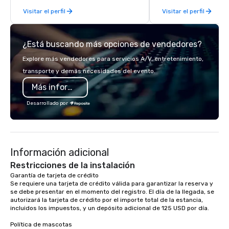
experiences. In addition to our guided
end support, includin
Visitar el perfil
Visitar el perfil
day hikes we provide luxury self-
sourcing, accommodat
guided inn-to-in walking vacations
transportation, VIP ser
from the gateway City of San
programs, entertainm
¿Está buscando más opciones de vendedores?
Francisco to the California wine
events, exclusive expe
country with a focus on superb hiking,
on-site coordination. 
Explore más vendedores para servicios A/V, entretenimiento,
lodging, food and wine. We also have
executive gatherings t
transporte y demás necesidades del evento.
a Monterey Bay Trek.
events, we create sea
Más información
memorable experiences
each client’s goals. Our multilingual
Desarrollado por
team supports clients 
Spanish, and English, 
language support avai
needed. As a Travelife
Información adicional
we are committed to su
ethical business pract
Restricciones de la instalación
responsible tourism. With experience
Garantía de tarjeta de crédito 

Se requiere una tarjeta de crédito válida para garantizar la reserva y 
across destinations lik
se debe presentar en el momento del registro. El día de la llegada, se 
Miami, Los Angeles, Sa
autorizará la tarjeta de crédito por el importe total de la estancia, 
Las Vegas, Chicago, Na
incluidos los impuestos, y un depósito adicional de 125 USD por día.

New Orleans, we combin
Política de mascotas

local expertise, and t