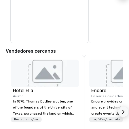
Vendedores cercanos
Hotel Ella
Encore
Austin
En varias ciudades
In 1878, Thomas Dudley Wooten, one
Encore provides creati
of the founders of the University of
and event technology 
Texas, purchased the land on which
create events that tr
Hotel Ella now sits. Wooten’s son,
creates memorable ev
Restaurante/bar
Logística/decorado
P
Goodall, moved into the home on the
that engage and tran