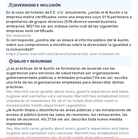
DIVERSIDAD E INCLUSIÓN
En el caso de hoteles de E.E. U.U. únicamente, ¿están el W Austin o la
empresa matriz certificados como una empresa cuyo 51 % pertenece a
propietarios de grupos diversos (51% diverse owned business
enterprise, BE)? De ser así, indique como cuál de las siguientes
empresas está certificado.
Sin respuesta.
Si corresponde, ¿podría dar un enlace al informe público del W Austin
sobre sus compromisos e iniciativas sobre la diversidad, la igualdad y
la inclusividad?
https://www.marriott.com/diversity/diversity-and-inclusion.mi
SALUD Y SEGURIDAD
¿Las prácticas de W Austin se formularon de acuerdo con las
sugerencias para servicios de salud hechas por organizaciones
gubernamentales públicas o entidades privadas? De ser así, escriba
una lista de las organizaciones empleadas para desarrollar dichas
prácticas.
Yes, Marriott cares greatly about every guest's experience and takes 
hygiene and sanitation very seriously. Marriott has established strict 
standards of cleanliness for all of its hotels that either meet or 
exceed public health department regulations. 
¿W Austin limpia y desinfecta las áreas públicas y las instalaciones de
acceso al público (como las salas de reuniones, los restaurantes, las
áreas de ascensor, etc.)? De ser así, describa toda nueva medida
implementada.
Yes, Marriott cares greatly about every guest's experience and takes 
hygiene and sanitation very seriously. Marriott has established strict 
standards of cleanliness for all of its hotels that either meet or 