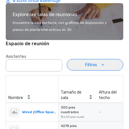
W Austin Virtual Walkthrough
Explore las salas de reuniones
Encuentre la sala perfecta, con gráficos de disposición y
planos de planta interactivos en 3D.
Espacio de reunión
Asistentes
Filtros
Tamaño de
Altura del
Nombre
sala
techo
300 pies
Wired (Office Space)
cuadrados
-
15 x 20 pies cuad.
4278 pies