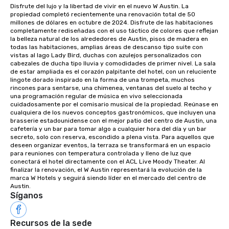
Disfrute del lujo y la libertad de vivir en el nuevo W Austin. La 
propiedad completó recientemente una renovación total de 50 
millones de dólares en octubre de 2024. Disfrute de las habitaciones 
completamente rediseñadas con el uso táctico de colores que reflejan 
la belleza natural de los alrededores de Austin, pisos de madera en 
todas las habitaciones, amplias áreas de descanso tipo suite con 
vistas al lago Lady Bird, duchas con azulejos personalizados con 
cabezales de ducha tipo lluvia y comodidades de primer nivel. La sala 
de estar ampliada es el corazón palpitante del hotel, con un reluciente 
lingote dorado inspirado en la forma de una trompeta, muchos 
rincones para sentarse, una chimenea, ventanas del suelo al techo y 
una programación regular de música en vivo seleccionada 
cuidadosamente por el comisario musical de la propiedad. Reúnase en 
cualquiera de los nuevos conceptos gastronómicos, que incluyen una 
brasserie estadounidense con el mejor patio del centro de Austin, una 
cafetería y un bar para tomar algo a cualquier hora del día y un bar 
secreto, solo con reserva, escondido a plena vista. Para aquellos que 
deseen organizar eventos, la terraza se transformará en un espacio 
para reuniones con temperatura controlada y lleno de luz que 
conectará el hotel directamente con el ACL Live Moody Theater. Al 
finalizar la renovación, el W Austin representará la evolución de la 
marca W Hotels y seguirá siendo líder en el mercado del centro de 
Austin.
Síganos
Recursos de la sede