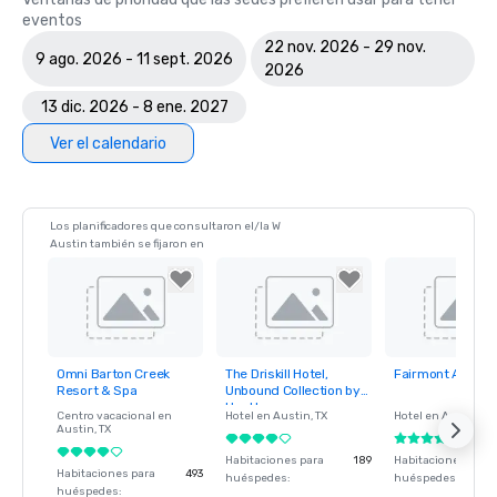
eventos
22 nov. 2026 - 29 nov.
9 ago. 2026 - 11 sept. 2026
2026
13 dic. 2026 - 8 ene. 2027
Ver el calendario
Los planificadores que consultaron el/la W
Austin también se fijaron en
Omni Barton Creek
The Driskill Hotel,
Fairmont Austin
Removed from
Removed from
Removed fro
Resort & Spa
Unbound Collection by
favorites
favorites
favorites
Hyatt
Centro vacacional en
Hotel en
Austin
, TX
Hotel en
Austin
, TX
Austin
, TX
Habitaciones para
189
Habitaciones para
Habitaciones para
493
huéspedes
:
huéspedes
:
huéspedes
: