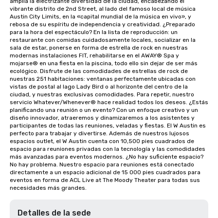
amplía la electrizante diversidad de la ciudad, encabezando el 
vibrante distrito de 2nd Street, al lado del famoso local de música 
Austin City Limits, en la «capital mundial de la música en vivo», y 
rebosa de su espíritu de independencia y creatividad. ¿Preparado 
para la hora del espectáculo? En la lista de reproducción: un 
restaurante con comidas cuidadosamente locales, socializar en la 
sala de estar, ponerse en forma de estrella de rock en nuestras 
modernas instalaciones FIT, rehabilitarse en el AWAY® Spa y 
mojarse® en una fiesta en la piscina, todo ello sin dejar de ser más 
ecológico. Disfrute de las comodidades de estrellas de rock de 
nuestras 251 habitaciones: ventanas perfectamente ubicadas con 
vistas de postal al lago Lady Bird o al horizonte del centro de la 
ciudad, y nuestras exclusivas comodidades. Para repetir, nuestro 
servicio Whatever/Whenever® hace realidad todos los deseos. ¿Estás 
planificando una reunión o un evento? Con un enfoque creativo y un 
diseño innovador, atraeremos y dinamizaremos a los asistentes y 
participantes de todas las reuniones, veladas y fiestas. El W Austin es 
perfecto para trabajar y divertirse. Además de nuestros lujosos 
espacios outlet, el W Austin cuenta con 10,500 pies cuadrados de 
espacio para reuniones privadas con la tecnología y las comodidades 
más avanzadas para eventos modernos. ¿No hay suficiente espacio? 
No hay problema. Nuestro espacio para reuniones está conectado 
directamente a un espacio adicional de 15 000 pies cuadrados para 
eventos en forma de ACL Live at The Moody Theater para todas sus 
necesidades más grandes.
Detalles de la sede