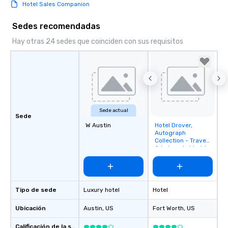
Hotel Sales Companion
Sedes recomendadas
Hay otras 24 sedes que coinciden con sus requisitos
Sede actual
Sede
W Austin
Hotel Drover,
Removed from
Autograph
favorites
Collection - Travel
& Leisure's World
Best for DFW
Tipo de sede
Luxury hotel
Hotel
Ubicación
Austin
, US
Fort Worth
, US
Calificación de la sede