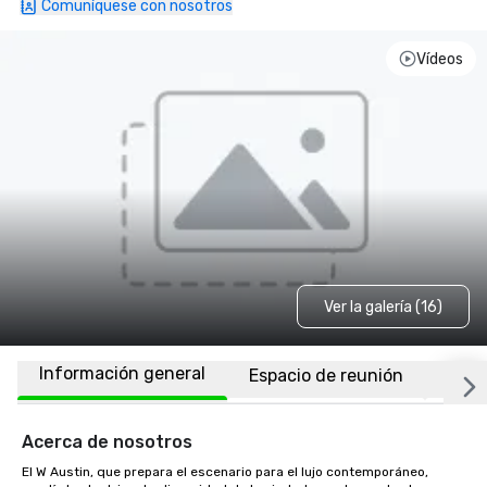
Comuníquese con nosotros
Vídeos
Ver la galería (16)
Información general
Espacio de reunión
Habi
Acerca de nosotros
El W Austin, que prepara el escenario para el lujo contemporáneo, 