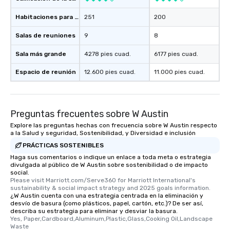
Habitaciones para huéspedes
251
200
Salas de reuniones
9
8
Sala más grande
4278 pies cuad.
6177 pies cuad.
Espacio de reunión
12.600 pies cuad.
11.000 pies cuad.
Preguntas frecuentes sobre W Austin
Explore las preguntas hechas con frecuencia sobre W Austin respecto
a la Salud y seguridad, Sostenibilidad, y Diversidad e inclusión
PRÁCTICAS SOSTENIBLES
Haga sus comentarios o indique un enlace a toda meta o estrategia
divulgada al público de W Austin sobre sostenibilidad o de impacto
social.
Please visit Marriott.com/Serve360 for Marriott International's 
sustainability & social impact strategy and 2025 goals information.
¿W Austin cuenta con una estrategia centrada en la eliminación y
desvío de basura (como plásticos, papel, cartón, etc.)? De ser así,
describa su estrategia para eliminar y desviar la basura.
Yes, Paper,Cardboard,Aluminum,Plastic,Glass,Cooking Oil,Landscape 
Waste