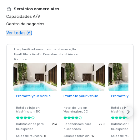
Servicios comerciales
Capacidades A/V
Centro de negocios
Ver todas (6)
Los planificadores que consultaron el/la
Hyatt Place Austin Downtown también se
fijaron en
Promote your venue
Promote your venue
Promote your ve
Hotel de lujo en
Hotel de lujo en
Hotel de lujo en
Washington
, DC
Washington
, DC
Washington
, DC
Habitaciones para
237
Habitaciones para
220
Habitaciones para
huéspedes
:
huéspedes
:
huéspedes
:
Salas de reunión
:
8
Salas de reunión
:
17
Salas de reunión
: