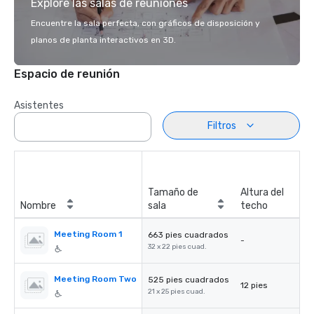
Explore las salas de reuniones
Encuentre la sala perfecta, con gráficos de disposición y
planos de planta interactivos en 3D.
Espacio de reunión
Asistentes
Filtros
Tamaño de
Altura del
Nombre
sala
techo
Meeting Room 1
663 pies cuadrados
-
32 x 22 pies cuad.
Meeting Room Two
525 pies cuadrados
12 pies
21 x 25 pies cuad.