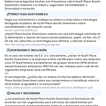
Explore las preguntas hechas con frecuencia sobre Hyatt Place Austin
Downtown respecto a la Salud y seguridad, Sostenibilidad, y
Diversidad e inclusión
PRÁCTICAS SOSTENIBLES
Haga sus comentarios o indique un enlace a toda meta o estrategia
divulgada al público de Hyatt Place Austin Downtown sobre
sostenibilidad o de impacto social.
Hyatt.com/WorldOfCare
¿Hyatt Place Austin Downtown cuenta con una estrategia centrada en
la eliminación y desvío de basura (como plásticos, papel, cartón, etc.)?
De ser así, describa su estrategia para eliminar y desviar la basura.
Yes, Recycling and composting program
DIVERSIDAD E INCLUSIÓN
En el caso de hoteles de E.E. U.U. únicamente, ¿están el Hyatt Place
Austin Downtown o la empresa matriz certificados como una empresa
cuyo 51 % pertenece a propietarios de grupos diversos (51% diverse
owned business enterprise, BE)? De ser así, indique como cuál de las
siguientes empresas está certificado.
NA
Si corresponde, ¿podría dar un enlace al informe público del Hyatt
Place Austin Downtown sobre sus compromisos e iniciativas sobre la
diversidad, la igualdad y la inclusividad?
https://about.hyatt.com/content/dam/hyatt/woc/DEIReport.pdf
SALUD Y SEGURIDAD
¿Las prácticas de Hyatt Place Austin Downtown se formularon de
acuerdo con las sugerencias para servicios de salud hechas por
organizaciones gubernamentales públicas o entidades privadas? De