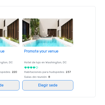
nue
Promote your venue
ngton
, DC
Hotel de lujo en
Washington
, DC
éspedes
:
220
Habitaciones para huéspedes
:
237
Salas de reunión
:
8
ede
Elegir sede