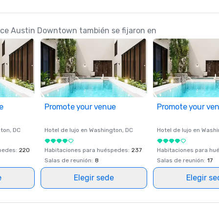
lace Austin Downtown también se fijaron en
e
Promote your venue
Promote your ve
ton
, DC
Hotel de lujo en
Washington
, DC
Hotel de lujo en
Washi
spedes
:
220
Habitaciones para huéspedes
:
237
Habitaciones para hu
Salas de reunión
:
8
Salas de reunión
:
17
e
Elegir sede
Elegir s