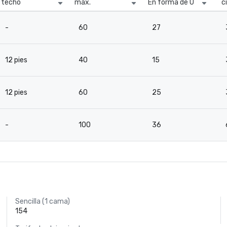
techo
máx.
En forma de U
c
-
60
27
12 pies
40
15
12 pies
60
25
-
100
36
Sencilla (1 cama)
154