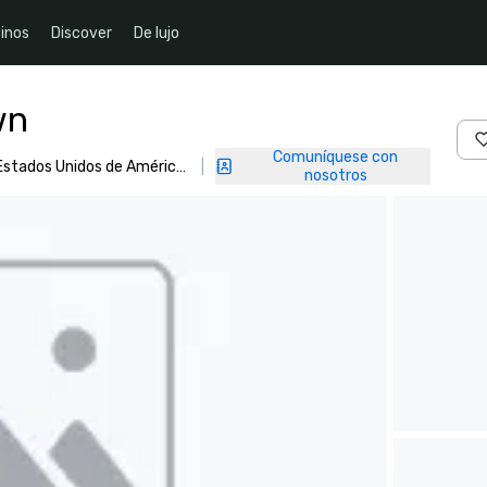
inos
Discover
De lujo
wn
Comuníquese con
 Estados Unidos de América,
|
nosotros