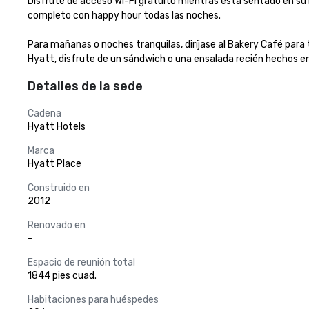
Disfrute de acceso Wi-Fi gratuito mientras está sentado en su h
completo con happy hour todas las noches. 

Para mañanas o noches tranquilas, diríjase al Bakery Café para 
Hyatt, disfrute de un sándwich o una ensalada recién hechos en 
Detalles de la sede
Cadena
Hyatt Hotels
Marca
Hyatt Place
Construido en
2012
Renovado en
-
Espacio de reunión total
1844 pies cuad.
Habitaciones para huéspedes