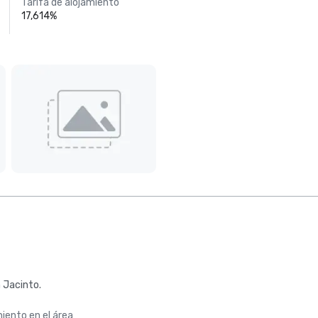
Tarifa de alojamiento
17,614%
n Jacinto.
iento en el área