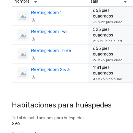
Nombre
sala
663 pies
Meeting Room 1
cuadrados
32 x 22 pies cuad.
525 pies
Meeting Room Two
cuadrados
21 x 25 pies cuad.
655 pies
Meeting Room Three
cuadrados
26 x 25 pies cuad.
1181 pies
Meeting Room 2 & 3
cuadrados
47 x 26 pies cuad.
Habitaciones para huéspedes
Total de habitaciones para huéspedes
296