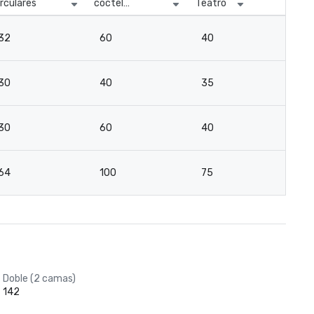
irculares
cóctel
Teatro
Sal
circulares
32
60
40
3
30
40
35
2
30
60
40
3
64
100
75
5
Doble (2 camas)
142