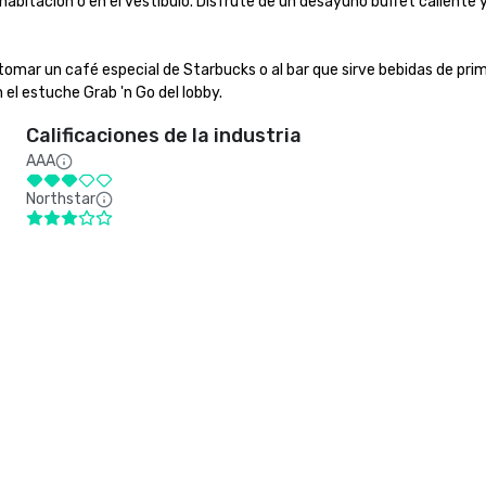
abitación o en el vestíbulo. Disfrute de un desayuno buffet caliente y 
tomar un café especial de Starbucks o al bar que sirve bebidas de prime
el estuche Grab 'n Go del lobby.
Calificaciones de la industria
AAA
Northstar