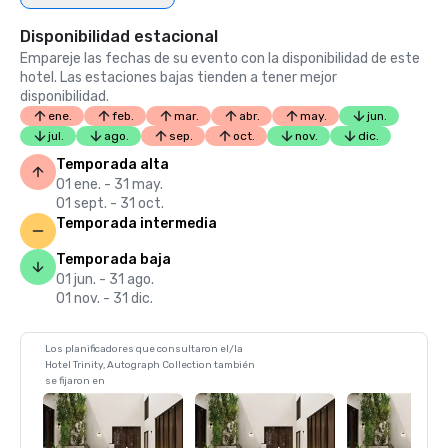
Disponibilidad estacional
Empareje las fechas de su evento con la disponibilidad de este
hotel. Las estaciones bajas tienden a tener mejor
disponibilidad.
ene.
feb.
mar.
abr.
may.
jun.
jul.
ago.
sep.
oct.
nov.
dic.
Temporada alta
01 ene. - 31 may.
01 sept. - 31 oct.
Temporada intermedia
Temporada baja
01 jun. - 31 ago.
01 nov. - 31 dic.
Los planificadores que consultaron el/la
Hotel Trinity, Autograph Collection también
se fijaron en