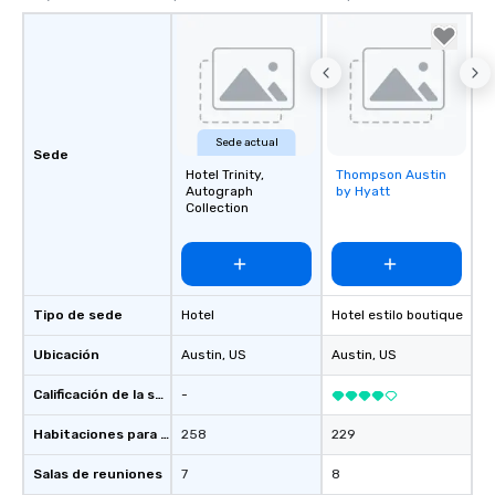
Sede actual
Sede
Hotel Trinity,
Thompson Austin
Removed from
Autograph
by Hyatt
favorites
Collection
Tipo de sede
Hotel
Hotel estilo boutique
Ubicación
Austin
, US
Austin
, US
Calificación de la sede
-
Habitaciones para huéspedes
258
229
Salas de reuniones
7
8