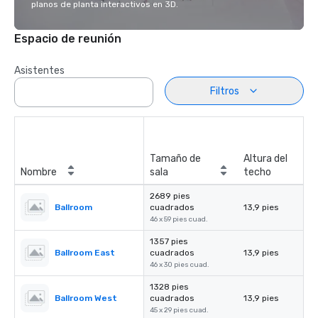
planos de planta interactivos en 3D.
Espacio de reunión
Asistentes
Filtros
Tamaño de
Altura del
Nombre
sala
techo
2689 pies
Ballroom
cuadrados
13,9 pies
46 x 59 pies cuad.
1357 pies
Ballroom East
cuadrados
13,9 pies
46 x 30 pies cuad.
1328 pies
Ballroom West
cuadrados
13,9 pies
45 x 29 pies cuad.