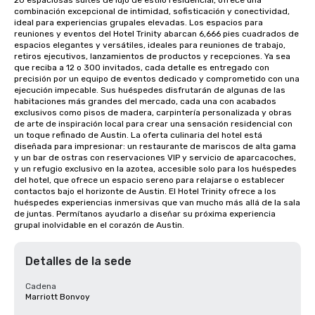
20 espaciosas suites de lujo de estilo residencial, ofrece una 
combinación excepcional de intimidad, sofisticación y conectividad, 
ideal para experiencias grupales elevadas. Los espacios para 
reuniones y eventos del Hotel Trinity abarcan 6,666 pies cuadrados de 
espacios elegantes y versátiles, ideales para reuniones de trabajo, 
retiros ejecutivos, lanzamientos de productos y recepciones. Ya sea 
que reciba a 12 o 300 invitados, cada detalle es entregado con 
precisión por un equipo de eventos dedicado y comprometido con una 
ejecución impecable. Sus huéspedes disfrutarán de algunas de las 
habitaciones más grandes del mercado, cada una con acabados 
exclusivos como pisos de madera, carpintería personalizada y obras 
de arte de inspiración local para crear una sensación residencial con 
un toque refinado de Austin. La oferta culinaria del hotel está 
diseñada para impresionar: un restaurante de mariscos de alta gama 
y un bar de ostras con reservaciones VIP y servicio de aparcacoches, 
y un refugio exclusivo en la azotea, accesible solo para los huéspedes 
del hotel, que ofrece un espacio sereno para relajarse o establecer 
contactos bajo el horizonte de Austin. El Hotel Trinity ofrece a los 
huéspedes experiencias inmersivas que van mucho más allá de la sala 
de juntas. Permítanos ayudarlo a diseñar su próxima experiencia 
grupal inolvidable en el corazón de Austin.
Detalles de la sede
Cadena
Marriott Bonvoy