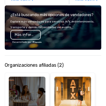
inspiration from the unique physical
info@2dine4.com or giv
landscape.
512-467-6600. From cozy dinner
¿Está buscando más opciones de vendedores?
parties to opulent occ
provides the spark tha
Explore más vendedores para servicios A/V, entretenimiento,
party to life. Our team
transporte y demás necesidades del evento.
designing menus just 
Más información
unwavering attention to d
operations are tucked 
Desarrollado por
"Eastside Oasis" only 
downtown. We support
practices and enjoy gi
community.
Organizaciones afiliadas (2)