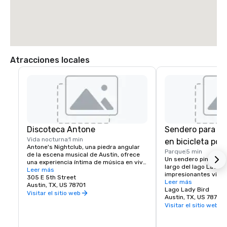
Atracciones locales
Discoteca Antone
Sendero para ca
Vida nocturna
1 min
en bicicleta por
Antone's Nightclub, una piedra angular 
Parque
5 min
de la escena musical de Austin, ofrece 
Un sendero pintoresco
una experiencia íntima de música en vivo 
largo del lago Lady Bi
arraigada en el blues y la herencia. 
Leer más
impresionantes vistas
Ubicado a pocos minutos del Hotel 
305 E 5th Street
Perfecto para correr 
Leer más
Trinity, es una visita obligada para los 
Austin, TX, US 78701
pasear al atardecer o
Lago Lady Bird
huéspedes que buscan una auténtica 
Visitar el sitio web
refrescante descanso 
Austin, TX, US 78701
noche de fiesta en Austin.
Visitar el sitio web