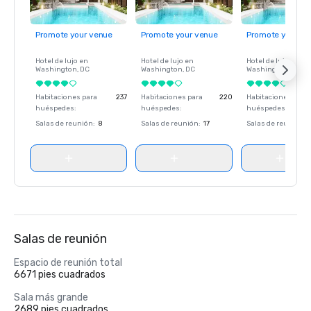
Promote your venue
Promote your venue
Promote your ve
Hotel de lujo en
Hotel de lujo en
Hotel de lujo en
Washington
, DC
Washington
, DC
Washington
, DC
Habitaciones para
237
Habitaciones para
220
Habitaciones para
huéspedes
:
huéspedes
:
huéspedes
:
Salas de reunión
:
8
Salas de reunión
:
17
Salas de reunión
:
Salas de reunión
Espacio de reunión total
6671 pies cuadrados
Sala más grande
2689 pies cuadrados