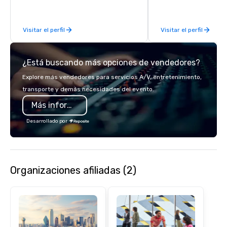
acclaimed restaurants,
of excellence rarely fo
Visitar el perfil
Visitar el perfil
catering industry.
¿Está buscando más opciones de vendedores?
Explore más vendedores para servicios A/V, entretenimiento,
transporte y demás necesidades del evento.
Más información
Desarrollado por
Organizaciones afiliadas (2)