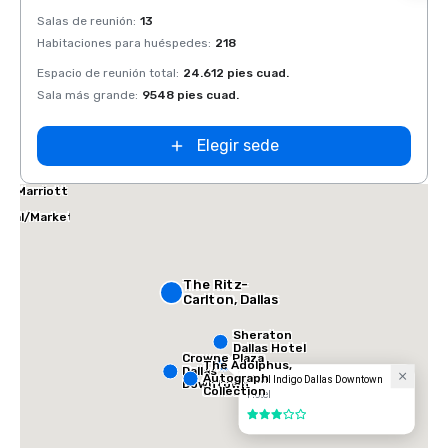
Removed from favorites
Rem
Salas de reunión
:
13
Salas 
Habitaciones para huéspedes
:
218
Habit
Espacio de reunión total
:
24.612 pies cuad.
Espaci
Sala más grande
:
9548 pies cuad.
Sala 
Elegir sede
las Marriott
tes
ical/Market
ter
The Ritz-
Carlton, Dallas
Sheraton
Dallas Hotel
Crowne Plaza
The Adolphus,
Dallas
Autograph
Hotel Indigo Dallas Downtown
Downtown
Collection
Hotel
3 de 5