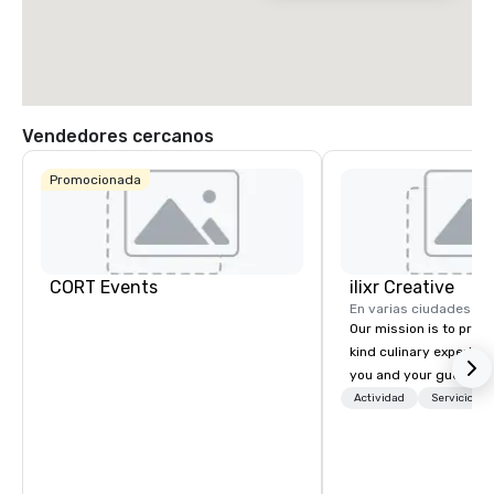
Vendedores cercanos
Promocionada
CORT Events
ilixr Creative
En varias ciudades
Our mission is to prov
kind culinary experien
you and your guests wi
memories and satiated
Actividad
Servicios 
detail is meticulously 
our commitment to hosp
over 40 years of expe
in some of the world'