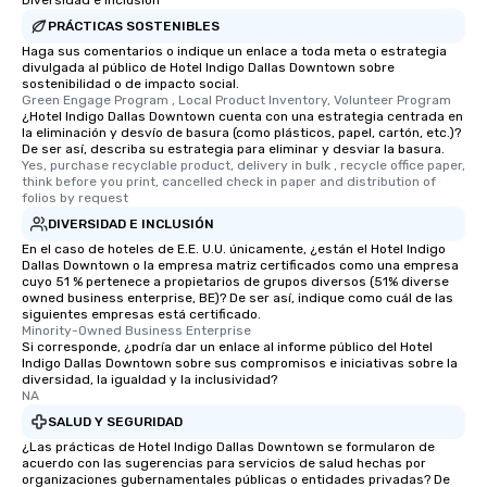
Diversidad e inclusión
PRÁCTICAS SOSTENIBLES
Haga sus comentarios o indique un enlace a toda meta o estrategia
divulgada al público de Hotel Indigo Dallas Downtown sobre
sostenibilidad o de impacto social.
Green Engage Program , Local Product Inventory, Volunteer Program
¿Hotel Indigo Dallas Downtown cuenta con una estrategia centrada en
la eliminación y desvío de basura (como plásticos, papel, cartón, etc.)?
De ser así, describa su estrategia para eliminar y desviar la basura.
Yes, purchase recyclable product, delivery in bulk , recycle office paper, 
think before you print, cancelled check in paper and distribution of 
folios by request
DIVERSIDAD E INCLUSIÓN
En el caso de hoteles de E.E. U.U. únicamente, ¿están el Hotel Indigo
Dallas Downtown o la empresa matriz certificados como una empresa
cuyo 51 % pertenece a propietarios de grupos diversos (51% diverse
owned business enterprise, BE)? De ser así, indique como cuál de las
siguientes empresas está certificado.
Minority-Owned Business Enterprise
Si corresponde, ¿podría dar un enlace al informe público del Hotel
Indigo Dallas Downtown sobre sus compromisos e iniciativas sobre la
diversidad, la igualdad y la inclusividad?
NA
SALUD Y SEGURIDAD
¿Las prácticas de Hotel Indigo Dallas Downtown se formularon de
acuerdo con las sugerencias para servicios de salud hechas por
organizaciones gubernamentales públicas o entidades privadas? De