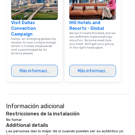
Visit Dallas
IHG Hotels and
Convention
Resorts - Global
We can't create the deck, but we
Campaign
can definitely make meetings
Dallas, an emerging global city,
more fun. So come meet how
exudes its own unique energy,
you meet. We'll get your group
which is fueled, empowered
in the right headspace.
and supercharged by its
diverse people.
Más información
Más información
Información adicional
Restricciones de la instalación
No fumar 
Additional details
Las personas dan lo mejor de sí cuando pueden ser su auténtico yo. 