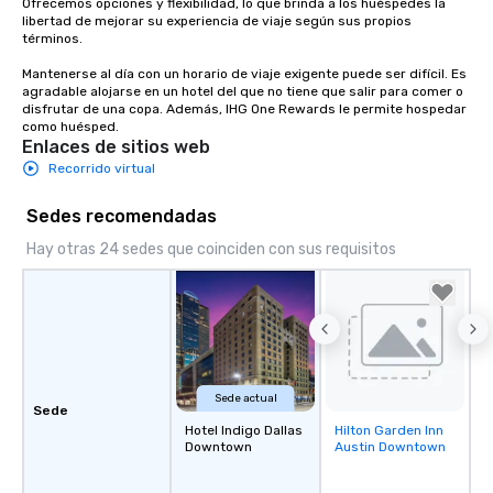
Ofrecemos opciones y flexibilidad, lo que brinda a los huéspedes la 
libertad de mejorar su experiencia de viaje según sus propios 
términos. 

Mantenerse al día con un horario de viaje exigente puede ser difícil. Es 
agradable alojarse en un hotel del que no tiene que salir para comer o 
disfrutar de una copa. Además, IHG One Rewards le permite hospedar 
como huésped.
Enlaces de sitios web
Recorrido virtual
Sedes recomendadas
Hay otras 24 sedes que coinciden con sus requisitos
Sede actual
Sede
Hotel Indigo Dallas
Hilton Garden Inn
Removed from
Downtown
Austin Downtown
favorites