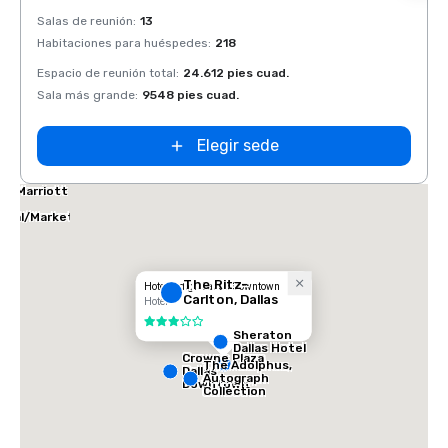
Removed from favorites
Rem
Salas de reunión
:
13
Salas 
Habitaciones para huéspedes
:
218
Habit
Espacio de reunión total
:
24.612 pies cuad.
Espaci
Sala más grande
:
9548 pies cuad.
Sala 
Elegir sede
las Marriott
tes
ical/Market
ter
The Ritz-
Hotel Indigo Dallas Downtown
Carlton, Dallas
Hotel
3 de 5
Sheraton
Dallas Hotel
Crowne Plaza
The Adolphus,
Dallas
Autograph
Downtown
Collection