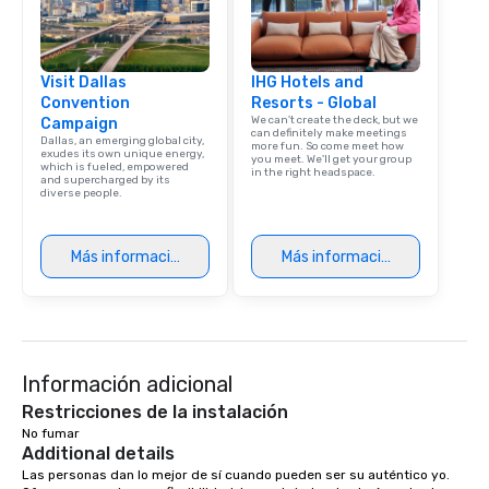
Visit Dallas
IHG Hotels and
Convention
Resorts - Global
We can't create the deck, but we
Campaign
can definitely make meetings
Dallas, an emerging global city,
more fun. So come meet how
exudes its own unique energy,
you meet. We'll get your group
which is fueled, empowered
in the right headspace.
and supercharged by its
diverse people.
Más información
Más información
Información adicional
Restricciones de la instalación
No fumar 
Additional details
Las personas dan lo mejor de sí cuando pueden ser su auténtico yo. 