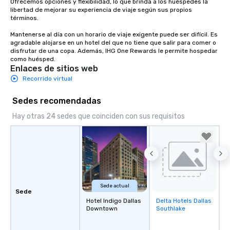
Ofrecemos opciones y flexibilidad, lo que brinda a los huéspedes la 
libertad de mejorar su experiencia de viaje según sus propios 
términos. 

Mantenerse al día con un horario de viaje exigente puede ser difícil. Es 
agradable alojarse en un hotel del que no tiene que salir para comer o 
disfrutar de una copa. Además, IHG One Rewards le permite hospedar 
como huésped.
Enlaces de sitios web
Recorrido virtual
Sedes recomendadas
Hay otras 24 sedes que coinciden con sus requisitos
Sede actual
Sede
Hotel Indigo Dallas
Delta Hotels Dallas
Removed from
Downtown
Southlake
favorites