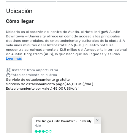
Ubicación
Cómo llegar
Ubicado en el corazón del centro de Austin, el Hotel Indigo® Austin 
Downtown — University ofrece un cómodo acceso a los principales 
destinos comerciales, de entretenimiento y culturales de la ciudad. A 
solo unos minutos de la Interestatal 35 (I-35), nuestro hotel se 
encuentra aproximadamente a 12,8 millas del Aeropuerto Internacional 
de Austin-Bergstrom (AUS), lo que hace que las llegadas y salidas 
sean rápidas y cómodas para grupos y viajeros individuales.

Leer más
Nuestra céntrica ubicación sitúa a los huéspedes a pocos pasos del 
Distance from airport 8.1 mi
parque Waterloo, el anfiteatro Moody, el Moody Center, la Universidad 
Estacionamiento en el área
de Texas en Austin, el Capitolio del Estado de Texas, el distrito de 
Servicio de estacionamiento gratuito
entretenimiento de Sixth Street y el distrito cultural de Red River. El 
Servicio de estacionamiento pago
(
45,00 US$
/
día
)
centro de convenciones de Austin y el distrito histórico de Rainey 
Estacionamiento por valet
(
45,00 US$
/
día
)
Street también están a un corto trayecto en coche o en coche 
compartido.

El Hotel Indigo está perfectamente conectado a través de una 
pasarela interior con el Holiday Inn Express & Suites Austin Downtown, 
lo que crea un campus práctico con 305 habitaciones combinadas y 
un espacio de reuniones ampliado para conferencias, eventos y viajes 
en grupo.

Hotel Indigo Austin Downtown - University
Hotel
Ya sea que lleguen en avión, automóvil o viaje compartido, los 
3 de 5