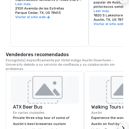
popular de Austin, co
Hockey.
Leer más
pintorescos senderos 
2100 Avenida de las Estrellas
paseos en kayak, surf
Leer más
Parque Cedar, TX, US 78613
del horizonte.
1820 S Lakeshore Bo
Visitar el sitio web
Austin, TX, US 78741
Visitar el sitio web
Vendedores recomendados
Escogido(s) específicamente por Hotel Indigo Austin Downtown - 
University debido a su servicio de confianza y su colaboración sin 
problemas.
ATX Beer Bus
Walking Tours of
En varias ciudades
Austin
Private three stop tour of some of
Experience the wonde
Austin's best breweries custom
Austin on foot by morni