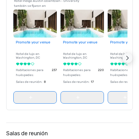
Hotel Indigo Austin Downtown - University
también se fijaron en
Promote your venue
Promote your venue
Promote your ve
Hotel de lujo en
Hotel de lujo en
Hotel de lujo en
Washington
, DC
Washington
, DC
Washington
, DC
Habitaciones para
237
Habitaciones para
220
Habitaciones para
huéspedes
:
huéspedes
:
huéspedes
:
Salas de reunión
:
8
Salas de reunión
:
17
Salas de reunión
:
Salas de reunión