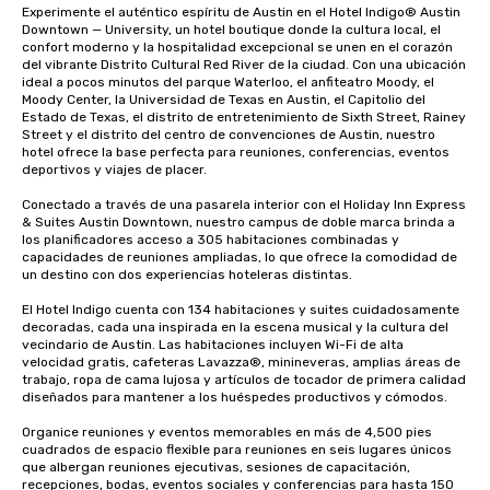
Experimente el auténtico espíritu de Austin en el Hotel Indigo® Austin 
Downtown — University, un hotel boutique donde la cultura local, el 
confort moderno y la hospitalidad excepcional se unen en el corazón 
del vibrante Distrito Cultural Red River de la ciudad. Con una ubicación 
ideal a pocos minutos del parque Waterloo, el anfiteatro Moody, el 
Moody Center, la Universidad de Texas en Austin, el Capitolio del 
Estado de Texas, el distrito de entretenimiento de Sixth Street, Rainey 
Street y el distrito del centro de convenciones de Austin, nuestro 
hotel ofrece la base perfecta para reuniones, conferencias, eventos 
deportivos y viajes de placer.

Conectado a través de una pasarela interior con el Holiday Inn Express 
& Suites Austin Downtown, nuestro campus de doble marca brinda a 
los planificadores acceso a 305 habitaciones combinadas y 
capacidades de reuniones ampliadas, lo que ofrece la comodidad de 
un destino con dos experiencias hoteleras distintas.

El Hotel Indigo cuenta con 134 habitaciones y suites cuidadosamente 
decoradas, cada una inspirada en la escena musical y la cultura del 
vecindario de Austin. Las habitaciones incluyen Wi-Fi de alta 
velocidad gratis, cafeteras Lavazza®, minineveras, amplias áreas de 
trabajo, ropa de cama lujosa y artículos de tocador de primera calidad 
diseñados para mantener a los huéspedes productivos y cómodos.

Organice reuniones y eventos memorables en más de 4,500 pies 
cuadrados de espacio flexible para reuniones en seis lugares únicos 
que albergan reuniones ejecutivas, sesiones de capacitación, 
recepciones, bodas, eventos sociales y conferencias para hasta 150 