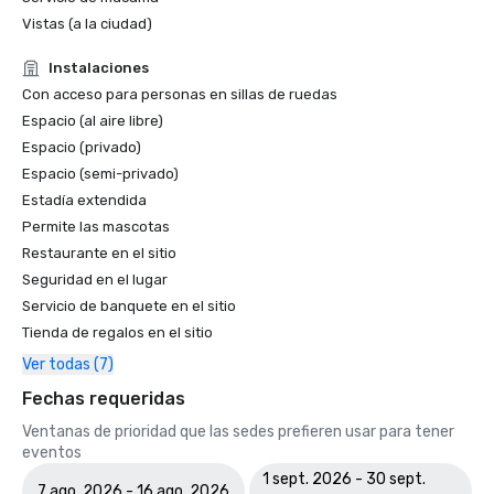
Premio Travelers' Choice de Tripadvisor 2025

Vistas (a la ciudad)
Recibir el premio Travellers' Choice por segundo año 
Instalaciones
consecutivo refleja nuestra dedicación continua para 
Con acceso para personas en sillas de ruedas
brindar una satisfacción excepcional a los huéspedes, un 
Espacio (al aire libre)
servicio personalizado y una experiencia de hotel boutique 
Espacio (privado)
inspirada en la cultura y la energía del centro de Austin. 
Espacio (semi-privado)
Tanto los planificadores de reuniones como los asistentes 
Estadía extendida
se benefician de nuestro atento personal, espacios 
flexibles para eventos y una ubicación privilegiada en el 
Permite las mascotas
corazón del Distrito Cultural de Red River.

Restaurante en el sitio
Seguridad en el lugar
Premio Travelers' Choice de Tripadvisor 2024

Servicio de banquete en el sitio
Tienda de regalos en el sitio
Este reconocimiento destaca nuestro compromiso de 
brindar una hospitalidad excepcional y constante y 
Ver todas (7)
refuerza nuestra reputación como uno de los hoteles 
Fechas requeridas
boutique preferidos del centro de Austin. Desde 
Ventanas de prioridad que las sedes prefieren usar para tener
habitaciones cuidadosamente diseñadas y restaurantes 
eventos
de inspiración local hasta experiencias de reuniones 
creativas y un servicio personalizado, cada aspecto del 
1 sept. 2026 - 30 sept.
7 ago. 2026 - 16 ago. 2026