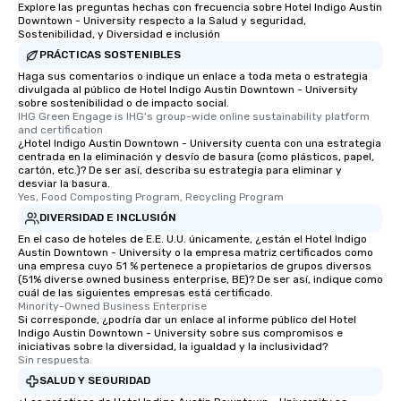
Explore las preguntas hechas con frecuencia sobre Hotel Indigo Austin
Downtown - University respecto a la Salud y seguridad,
Sostenibilidad, y Diversidad e inclusión
PRÁCTICAS SOSTENIBLES
Haga sus comentarios o indique un enlace a toda meta o estrategia
divulgada al público de Hotel Indigo Austin Downtown - University
sobre sostenibilidad o de impacto social.
IHG Green Engage is IHG's group-wide online sustainability platform 
and certification
¿Hotel Indigo Austin Downtown - University cuenta con una estrategia
centrada en la eliminación y desvío de basura (como plásticos, papel,
cartón, etc.)? De ser así, describa su estrategia para eliminar y
desviar la basura.
Yes, Food Composting Program, Recycling Program
DIVERSIDAD E INCLUSIÓN
En el caso de hoteles de E.E. U.U. únicamente, ¿están el Hotel Indigo
Austin Downtown - University o la empresa matriz certificados como
una empresa cuyo 51 % pertenece a propietarios de grupos diversos
(51% diverse owned business enterprise, BE)? De ser así, indique como
cuál de las siguientes empresas está certificado.
Minority-Owned Business Enterprise
Si corresponde, ¿podría dar un enlace al informe público del Hotel
Indigo Austin Downtown - University sobre sus compromisos e
iniciativas sobre la diversidad, la igualdad y la inclusividad?
Sin respuesta.
SALUD Y SEGURIDAD