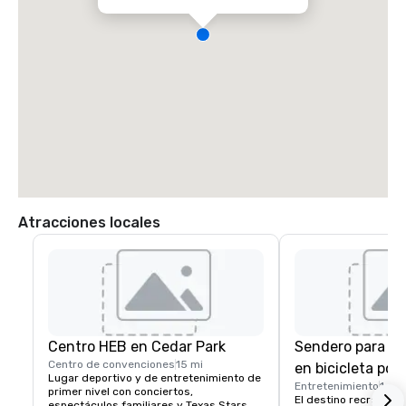
huéspedes disfrutan de un fácil acceso a las principales autopistas, 
oficinas corporativas, universidades, lugares de entretenimiento y la 
famosa música en vivo, restaurantes y vida nocturna de la ciudad.

Dirección:

Hotel Indigo Austin Downtown — Universidad

810 Red River Street

Austin, Texas 78701

Distancia al aeropuerto internacional de Austin-Bergstrom (AUS): 
aproximadamente 8 millas (15-20 minutos, si el tráfico lo permite)
Atracciones locales
Centro HEB en Cedar Park
Sendero para ca
Centro de convenciones
15 mi
en bicicleta por
Lugar deportivo y de entretenimiento de 
Entretenimiento
1 mi
primer nivel con conciertos, 
El destino recreativo 
espectáculos familiares y Texas Stars 