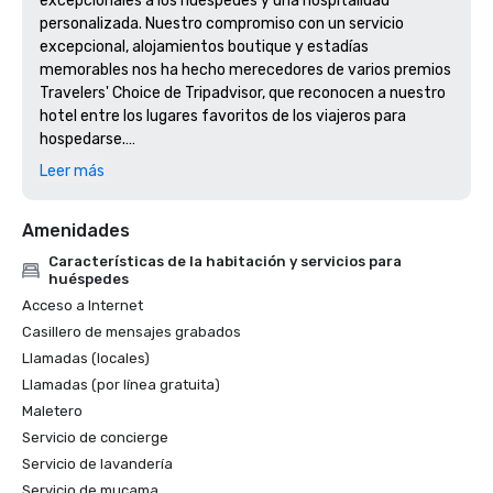
excepcionales a los huéspedes y una hospitalidad 
personalizada. Nuestro compromiso con un servicio 
excepcional, alojamientos boutique y estadías 
memorables nos ha hecho merecedores de varios premios 
Travelers' Choice de Tripadvisor, que reconocen a nuestro 
hotel entre los lugares favoritos de los viajeros para 
hospedarse.

Leer más
Premio Travelers' Choice de Tripadvisor 2026

Amenidades
Se otorga a los hoteles que han obtenido 
constantemente opiniones y valoraciones sobresalientes 
Características de la habitación y servicios para
de los viajeros durante el último año. El premio Travellers' 
huéspedes
Choice reconoce a los hoteles que ofrecen un servicio 
Acceso a Internet
excepcional, alojamientos de calidad y experiencias 
Casillero de mensajes grabados
memorables para los huéspedes, lo que sitúa al Hotel 
Llamadas (locales)
Indigo Austin Downtown — University entre los hoteles 
Llamadas (por línea gratuita)
mejor valorados de Tripadvisor en todo el mundo. Ya sea 
Maletero
que nos visiten por negocios, reuniones o placer, los 
Servicio de concierge
huéspedes siguen reconociendo nuestro compromiso con 
la auténtica hospitalidad de Austin.

Servicio de lavandería
Servicio de mucama