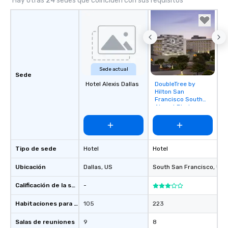
Hay otras 24 sedes que coinciden con sus requisitos
Sede actual
Sede
Hotel Alexis Dallas
DoubleTree by
Removed from
Hilton San
favorites
Francisco South
Airport Blvd
Tipo de sede
Hotel
Hotel
Ubicación
Dallas
, US
South San Francisco
, US
Calificación de la sede
-
Habitaciones para huéspedes
105
223
Salas de reuniones
9
8