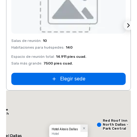
Removed from favorites
Rem
Salas de reunión
:
10
Salas 
Habitaciones para huéspedes
:
140
Habit
Espacio de reunión total
:
14.911 pies cuad.
Espaci
Sala más grande
:
7500 pies cuad.
Sala 
Elegir sede
Place
North
Red Roof Inn
North Dallas -
Park Central
Hotel Alexis Dallas
Hotel
otel Dallas