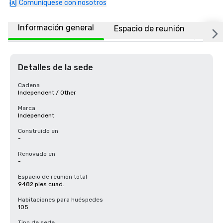
Comuníquese con nosotros
Información general
Espacio de reunión
Habi
Detalles de la sede
Cadena
Independent / Other
Marca
Independent
Construido en
-
Renovado en
-
Espacio de reunión total
9482 pies cuad.
Habitaciones para huéspedes
105
Tipo de sede