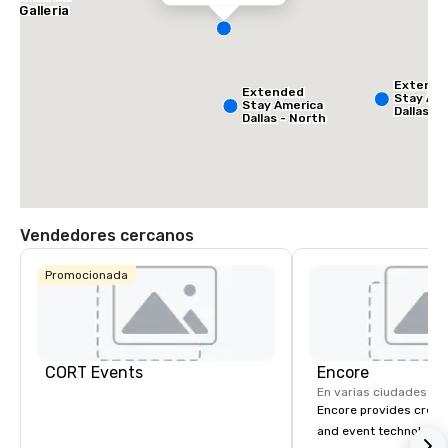
he Galleria
Extend
Extended
Stay Ame
Stay America
Dallas -
Dallas - North
Greenvil
- Park Central
Avenue
Vendedores cercanos
Promocionada
La Quinta Inn
& Suites by
Wyndham
Dallas North
Central
CORT Events
Encore
En varias ciudades
Encore provides creati
and event technology 