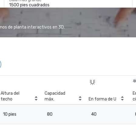
1500 pies cuadrados
anos de planta interactivos en 3D.
Altura del
Capacidad
E
techo
máx.
En forma de U
c
10 pies
80
40