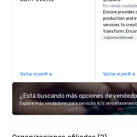
En varias ciudad
Encore provides 
production and 
services to crea
transform. Encor
memorable event
Logística/decorado
that engage and
organizations. As
for event techno
production servic
team of creators
Visitar el perfil
Visitar el perfil
experts deliver re
through strategy
advanced technolo
¿Está buscando más opciones de vended
environmental, s
digital solutions f
Explore más vendedores para servicios A/V, entretenimient
and in-person ev