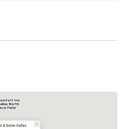
Budget Suites of America Empire Central/Dallas
omfort Inn
Hotel
allas North
ove Field
irport
s & Suites Dallas