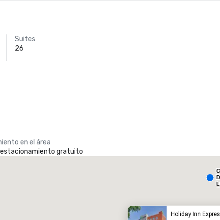
Suites
26
iento en el área
e estacionamiento gratuito
Holiday Inn Dallas Market Ctr Love Field
C
otel
Hotel
D
L
A
Holiday Inn Expres