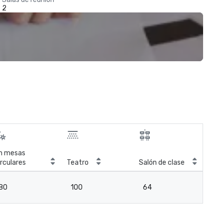
2
n mesas
Sal
irculares
Teatro
Salón de clase
reu
80
100
64
3