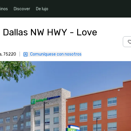
inos
Discover
De lujo
s Dallas NW HWY - Love
ca, 75220
|
Comuníquese con nosotros