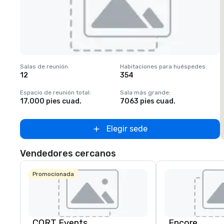
Removed from favorites
Salas de reunión
:
Habitaciones para huéspedes
:
S
12
354
1
Espacio de reunión total
:
Sala más grande
:
E
17.000 pies cuad.
7063 pies cuad.
2
Elegir sede
Vendedores cercanos
Promocionada
CORT Events
Encore