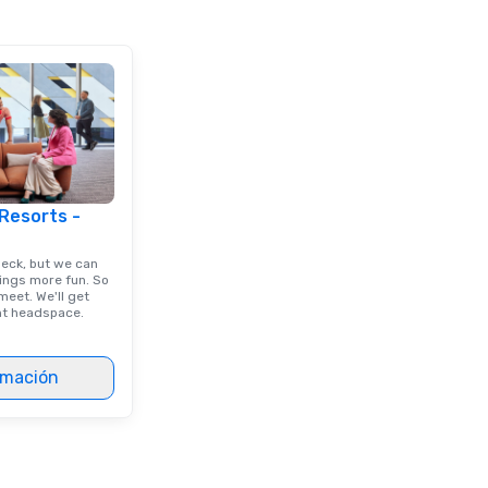
 Resorts -
deck, but we can
ings more fun. So
eet. We'll get
ght headspace.
rmación