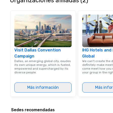
Organizaciones afiliadas (2)
Visit Dallas Convention
IHG Hotels and
Campaign
Global
Dallas, an emerging global city, exudes
We can't create the 
its own unique energy, which is fueled,
definitely make meet
empowered and supercharged by its
come meet how you m
diverse people.
your group in the ri
Más información
Más info
Sedes recomendadas