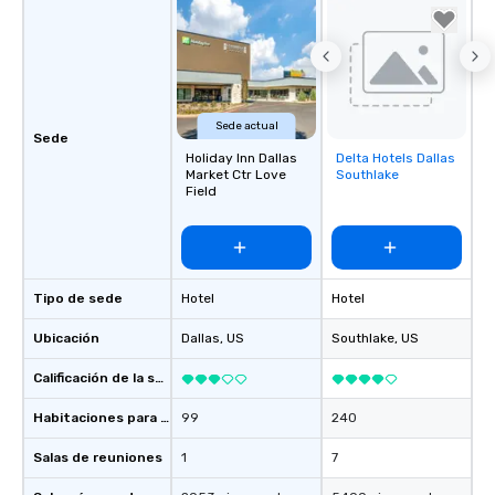
Sede actual
Sede
Holiday Inn Dallas
Delta Hotels Dallas
Removed from
Market Ctr Love
Southlake
favorites
Field
Tipo de sede
Hotel
Hotel
Ubicación
Dallas
, US
Southlake
, US
Calificación de la sede
Habitaciones para huéspedes
99
240
Salas de reuniones
1
7