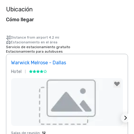
Ubicación
Cómo llegar
Distance from airport 4.2 mi
Estacionamiento en el área
Servicio de estacionamiento gratuito
Estacionamiento para autobuses
Warwick Melrose - Dallas
Crow
Hotel
Hotel
Removed from favorites
Rem
Salas de reunión
:
12
Salas 