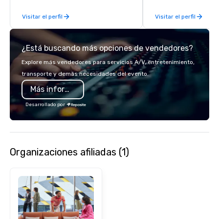
of excellence rarely fo
Visitar el perfil
Visitar el perfil
catering industry.
¿Está buscando más opciones de vendedores?
Explore más vendedores para servicios A/V, entretenimiento,
transporte y demás necesidades del evento.
Más información
Desarrollado por
Organizaciones afiliadas (1)