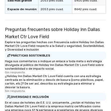
Sala más grande
2053 pies cuad.
5400 pies cuad.
Espacio de reunión
2053 pies cuad.
8642 pies cuad.
Preguntas frecuentes sobre Holiday Inn Dallas
Market Ctr Love Field
Explore las preguntas hechas con frecuencia sobre Holiday Inn Dallas
Market Ctr Love Field respecto a la Salud y seguridad, Sostenibilidad,
y Diversidad e inclusión
PRÁCTICAS SOSTENIBLES
Haga sus comentarios o indique un enlace a toda meta o estrategia
divulgada al público de Holiday Inn Dallas Market Ctr Love Field sobre
sostenibilidad o de impacto social.
Sin respuesta.
¿Holiday Inn Dallas Market Ctr Love Field cuenta con una estrategia
centrada en la eliminación y desvío de basura (como plásticos, papel,
cartón, etc.)? De ser así, describa su estrategia para eliminar y
desviar la basura.
Sin respuesta.
DIVERSIDAD E INCLUSIÓN
En el caso de hoteles de E.E. U.U. únicamente, ¿están el Holiday Inn
Dallas Market Ctr Love Field o la empresa matriz certificados como
una empresa cuyo 51 % pertenece a propietarios de grupos diversos