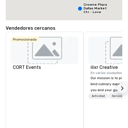
Central/Dallas
Crowne Plaza
Dallas Market
Ctr - Love
Field
Vendedores cercanos
Promocionada
CORT Events
ilixr Creative
En varias ciudades
Our mission is to prov
kind culinary experien
you and your guests wi
memories and satiated
Actividad
Servicios 
detail is meticulously 
our commitment to hosp
over 40 years of expe
in some of the world'
acclaimed restaurants,