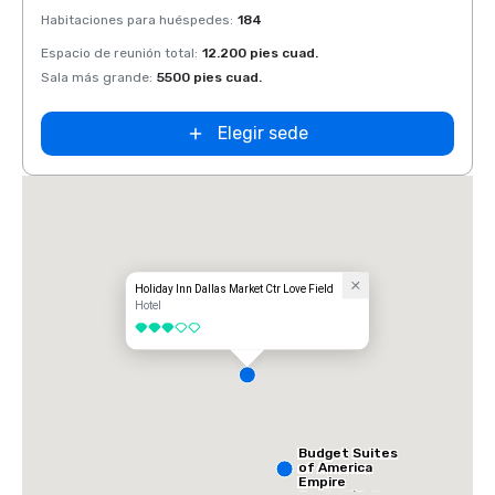
Habitaciones para huéspedes
:
184
Habit
Espacio de reunión total
:
12.200 pies cuad.
Espaci
Sala más grande
:
5500 pies cuad.
Sala 
Elegir sede
Holiday Inn Dallas Market Ctr Love Field
Hotel
3 de 5
Budget Suites
of America
Empire