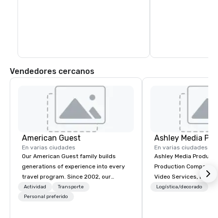
Vendedores cercanos
American Guest
Ashley Media Pro
En varias ciudades
En varias ciudades
Our American Guest family builds
Ashley Media Productio
generations of experience into every
Production Company p
travel program. Since 2002, our
Video Services, Event
mission has been to capture the
Traditional Video Prod
Actividad
Transporte
Logística/decorado
imagination of your corporate guests
Personal preferido
Event AV Services
with tailored incentives, events,
meetings, and VIP travel experiences