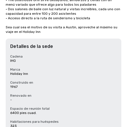
• The Boathouse Grill sirve desayunos, almuerzos y cenas con un 
menú variado que ofrece algo para todos los paladares

• Dos salones de baile con luz natural y vistas increíbles, cada uno con 
capacidad para entre 100 y 200 asistentes

• Acceso directo a la ruta de senderismo y bicicleta 

Sea cual sea el motivo de su visita a Austin, aproveche al máximo su 
viaje en el Holiday Inn
Detalles de la sede
Cadena
IHG
Marca
Holiday Inn
Construido en
1967
Renovado en
-
Espacio de reunión total
6400 pies cuad.
Habitaciones para huéspedes
323