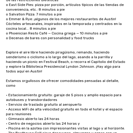
de las restricciones dietéticas

o East Side Pies: pizza por porción, artículos típicos de las tiendas de 
conveniencia, etc.: 8 minutos a pie

o Salvation Pizza: 7 minutos a pie

o Emmer & Rye: ¡algunos de los mejores restaurantes de Austin! 
Cócteles artesanales, inspirados en la temporada y centrados en la 
cocina local... 8 minutos a pie

o Phoenician Resto Café — Cocina griega — 10 minutos a pie

o Decenas de bares con personalidad y food trucks

Explore el aire libre haciendo piragüismo, remando, haciendo 
senderismo o ciclismo a lo largo del lago, asando a la parrilla y 
haciendo un picnic en Festival Beach, o recorra el Capitolio del Estado 
y explore la Biblioteca Presidencial Lyndon Johnson. ¡Hay algo para 
todos aquí en Austin! 

Estamos orgullosos de ofrecer comodidades pensadas al detalle, 
como 

• Estacionamiento gratuito: garaje de 5 pisos y amplio espacio para 
autobuses y transbordadores

• Servicio de traslado gratuito al aeropuerto

• Acceso WiFi de alta velocidad gratuito en todo el hotel y el espacio 
para reuniones

• Gimnasio abierto las 24 horas

• Centro de negocios abierto las 24 horas y

• Piscina en la azotea con impresionantes vistas al lago y al horizonte. 
