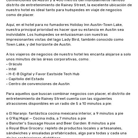
Convenciones de Austin y a 400 metros del mundialmente famoso 
distrito de entretenimiento de Rainey Street, la excelente ubicación de 
nuestro hotel es ideal tanto para huéspedes en viaje de negocios 
como de placer.

Aquí, en el hotel para no fumadores Holiday Inn Austin-Town Lake, 
nuestra principal prioridad es hacer que su estancia en Austin sea 
inolvidable. Los huéspedes se entusiasman con nuestras 
impresionantes vistas del lago Lady Bird, también conocido como 
Town Lake, y del horizonte de Austin. 

A los viajeros de negocios de nuestro hotel les encanta alojarse a solo 
unos minutos de las áreas corporativas, como:

• Oráculo

• Intel

• H-E-B Digital y Favor Eastside Tech Hub 

• Capitolio del Estado 

• Centro de convenciones de Austin

Para aquellos que buscan combinar negocios con placer, el distrito de 
entretenimiento de Rainey Street cuenta con las siguientes 
atracciones disponibles en un radio de 5 a 10 minutos a pie:

o El Naranjo: fantástica cocina mexicana interior, a 9 minutos a pie

o G'Raj Majal — Cocina india, a 7 minutos a pie

o Banster's Sausage House and Beer Garden: 8 minutos a pie

o Royal Blue Grocery: repleto de productos locales y artesanales, 
sándwiches y ensaladas prefabricados, algo para todas y cada una 