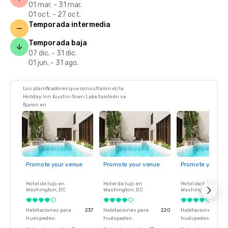
01 mar. - 31 mar.
01 oct. - 27 oct.
Temporada intermedia
Temporada baja
07 dic. - 31 dic.
01 jun. - 31 ago.
Los planificadores que consultaron el/la
Holiday Inn Austin-Town Lake también se
fijaron en
Promote your venue
Promote your venue
Promote your ve
Hotel de lujo en
Hotel de lujo en
Hotel de lujo en
Washington
, DC
Washington
, DC
Washington
, DC
Habitaciones para
237
Habitaciones para
220
Habitaciones para
huéspedes
:
huéspedes
:
huéspedes
: