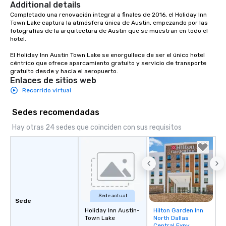
Additional details
Completado una renovación integral a finales de 2016, el Holiday Inn 
Town Lake captura la atmósfera única de Austin, empezando por las 
fotografías de la arquitectura de Austin que se muestran en todo el 
hotel.

El Holiday Inn Austin Town Lake se enorgullece de ser el único hotel 
céntrico que ofrece aparcamiento gratuito y servicio de transporte 
gratuito desde y hacia el aeropuerto.
Enlaces de sitios web
Recorrido virtual
Sedes recomendadas
Hay otras 24 sedes que coinciden con sus requisitos
Sede actual
Sede
Holiday Inn Austin-
Hilton Garden Inn
Removed from
Town Lake
North Dallas
favorites
Central Expy