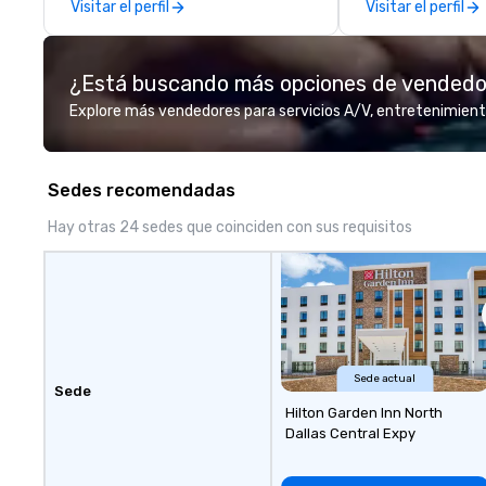
Visitar el perfil
Visitar el perfil
initial request t
your event, Impa
handles all the details. 
¿Está buscando más opciones de vended
we? Nationwide a
local team’s got
Explore más vendedores para servicios A/V, entretenimient
a cause you love
your philanthropi
action. Short on 
Sedes recomendadas
typically range 
to 2 hours. Look
Hay otras 24 sedes que coinciden con sus requisitos
unique? We cust
meet your
goals/objectives
Sede actual
Sede
Hilton Garden Inn North
Dallas Central Expy