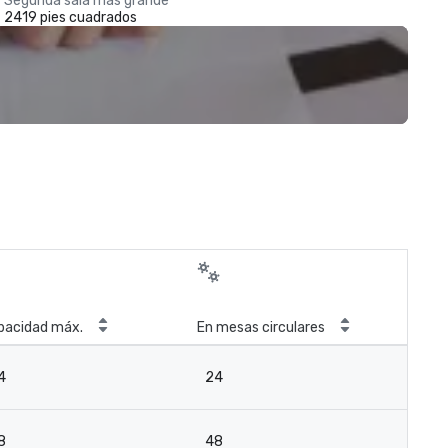
Segunda sala más grande
2419 pies cuadrados
pacidad máx.
En mesas circulares
4
24
8
48