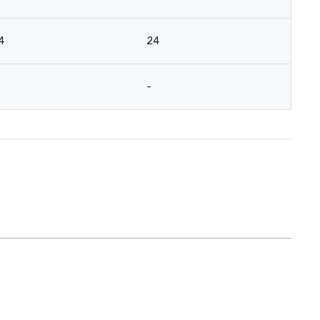
4
24
-
Red Roof Inn
North Dallas -
Park Central