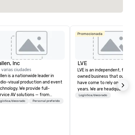
Elegir sede
Promocionada
bird
and
io
 by
llen, Inc
LVE
 varias ciudades
LVE is an independent, family
llen is a nationwide leader in
owned business that our clie
dio-visual production and event
have come to rely on for ove
chnology. We provide full-
years. We are headquartered 
rvice AV solutions — from
Las Vegas and have satellite
Logística/decorado
eative design and state-of-
gística/decorado
Personal preferido
offices in Nashville, Denver, Da
e-art equipment to expert
and Orlando that offer
chnical support — for
comprehensive tradeshow a
nferences, meetings, and live
exposition services in every 
ents of all sizes. With a
North American market. With 
dicated team and a coast-to-
capabilities in general