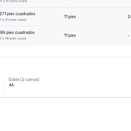
9 x 41 pies cuad.
271 pies cuadrados
11 pies
2
1 x 31 pies cuad.
86 pies cuadrados
11 pies
-
7 x 18 pies cuad.
Doble (2 camas)
46
AC Hotel Dallas
by the Galleria