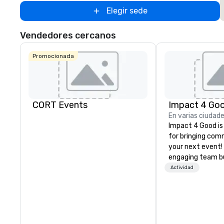
Elegir sede
Vendedores cercanos
Promocionada
CORT Events
Impact 4 Go
En varias ciudad
Impact 4 Good is
for bringing com
your next event!
engaging team bui
are just part of 
Actividad
us identify the b
cause/beneficiar
manage the donat
and bring the sp
service to your 