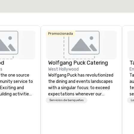
Elegir sede
Promocionada
Hotel
Mocking
The Highl
Dallas, Cur
Collection
od
Wolfgang Puck Catering
Ta
Hilton
es
West Hollywood
En
 the one source
Wolfgang Puck has revolutionized
Ta
munity service to
the dining and events landscapes
au
 Exciting and
with a singular focus: to exceed
te
lding activities
expectations whenever our
se
what we offer. Let
guests gather for a meal.
cr
Servicios de banquetes
Lo
est
Austrian-born Chef Wolfgang
th
y to support,
Puck founded Wolfgang Puck
te
ion logistics
Catering in 1998, bringing best-in-
co
irit of community
class catering and dining services
ev
group. From your
to diverse environments. Our
de