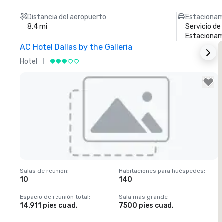
Distancia del aeropuerto
Estacionam
8.4 mi
Servicio d
Estacionam
AC Hotel Dallas by the Galleria
Hotel
H
Removed from favorites
Salas de reunión
:
Habitaciones para huéspedes
:
S
10
140
Espacio de reunión total
:
Sala más grande
:
E
14.911 pies cuad.
7500 pies cuad.
1