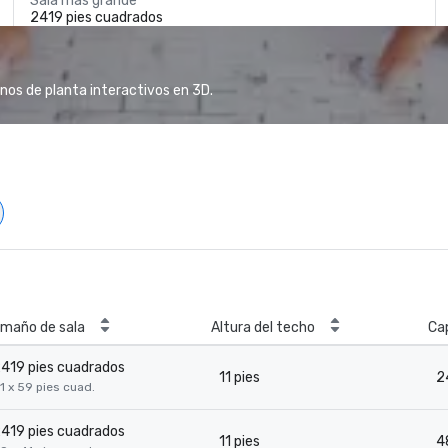
Sala más grande
2419 pies cuadrados
anos de planta interactivos en 3D.
maño de sala
Altura del techo
Ca
419 pies cuadrados
11 pies
2
1 x 59 pies cuad.
419 pies cuadrados
11 pies
4