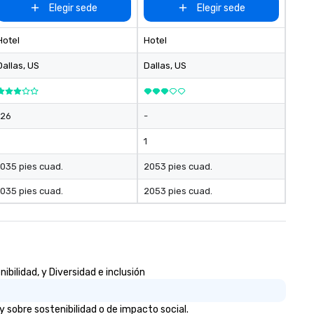
Elegir sede
Elegir sede
Hotel
Hotel
Dallas
, US
Dallas
, US
126
-
1
1035 pies cuad.
2053 pies cuad.
1035 pies cuad.
2053 pies cuad.
bilidad, y Diversidad e inclusión
 sobre sostenibilidad o de impacto social.