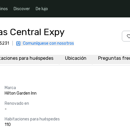
inos
Discover
De lujo
as Central Expy
75231
|
Comuníquese con nosotros
taciones para huéspedes
Ubicación
Preguntas fre
Marca
Hilton Garden Inn
Renovado en
-
Habitaciones para huéspedes
110