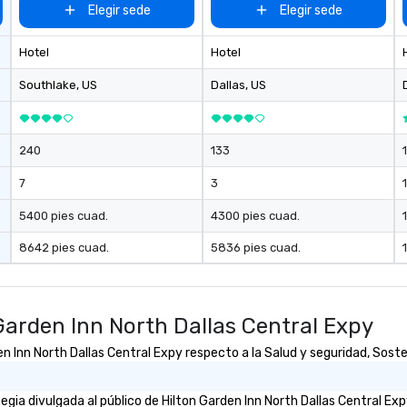
Elegir sede
Elegir sede
Hotel
Hotel
Southlake
, US
Dallas
, US
240
133
7
3
1
5400 pies cuad.
4300 pies cuad.
8642 pies cuad.
5836 pies cuad.
Garden Inn North Dallas Central Expy
Inn North Dallas Central Expy respecto a la Salud y seguridad, Sosteni
ia divulgada al público de Hilton Garden Inn North Dallas Central Expy