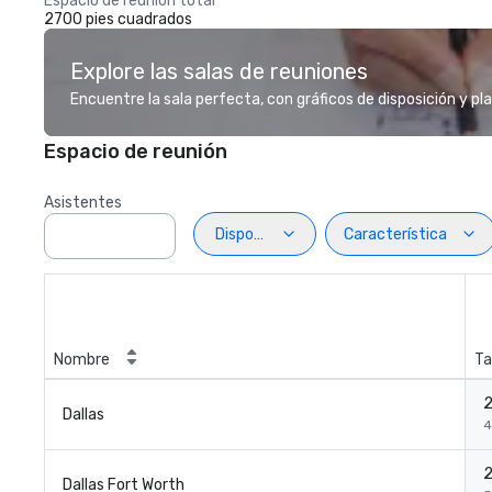
Espacio de reunión total
2700 pies cuadrados
Explore las salas de reuniones
Encuentre la sala perfecta, con gráficos de disposición y pl
Espacio de reunión
Asistentes
Disposiciön
Característica
Nombre
Ta
2
Dallas
4
2
Dallas Fort Worth