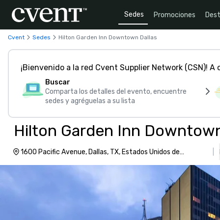
Sedes
Promociones
Dest
Cvent
Sedes
Hilton Garden Inn Downtown Dallas
¡Bienvenido a la red Cvent Supplier Network (CSN)! A
Buscar
Comparta los detalles del evento, encuentre
sedes y agréguelas a su lista
Hilton Garden Inn Downtown
1600 Pacific Avenue, Dallas, TX, Estados Unidos de
|
América, 75201