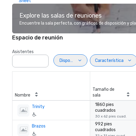
Sheet
Explore las salas de reuniones
Encuentre la sala perfecta, con gráficos de disposición y pl
Espacio de reunión
Asistentes
Disposiciön
Característica
Tamaño de
Nombre
sala
1860 pies
Trinity
cuadrados
30 x 62 pies cuad.
992 pies
Brazos
cuadrados
32 x 31 pies cuad.