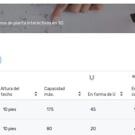
anos de planta interactivos en 3D.
Altura del
Capacidad
E
techo
máx.
En forma de U
c
10 pies
175
45
10 pies
80
20