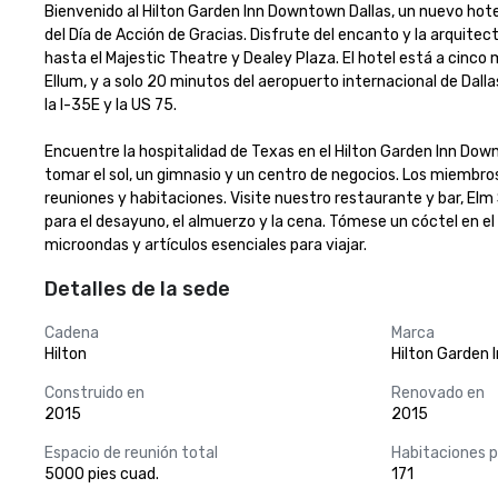
Bienvenido al Hilton Garden Inn Downtown Dallas, un nuevo hotel
del Día de Acción de Gracias. Disfrute del encanto y la arquitect
hasta el Majestic Theatre y Dealey Plaza. El hotel está a cinco
Ellum, y a solo 20 minutos del aeropuerto internacional de Dalla
la I-35E y la US 75.

Encuentre la hospitalidad de Texas en el Hilton Garden Inn Down
tomar el sol, un gimnasio y un centro de negocios. Los miembros 
reuniones y habitaciones. Visite nuestro restaurante y bar, Elm 
para el desayuno, el almuerzo y la cena. Tómese un cóctel en el b
microondas y artículos esenciales para viajar.
Detalles de la sede
Cadena
Marca
Hilton
Hilton Garden 
Construido en
Renovado en
2015
2015
Espacio de reunión total
Habitaciones 
5000 pies cuad.
171