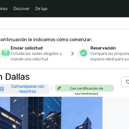
inos
Discover
De lujo
 continuación le indicamos cómo comenzar:
Enviar solicitud
Reservación
Estudie las sedes elegidas y
Compare las propues
mande una solicitud
espacio ideal para s
 Dallas
Comuníquese con
|
Con certificación de
nosotros
sostenibilidad