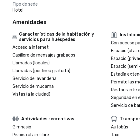
Tipo de sede
Hotel
Amenidades
Características de la habitación y
Instalac
servicios para huéspedes
Con acceso par
Acceso a Internet
Espacio (al aire
Casillero de mensajes grabados
Espacio (priva
Llamadas (locales)
Espacio (semi
Llamadas (por línea gratuita)
Estadía exten
Servicio de lavandería
Permite las m
Servicio de mucama
Restaurante en
Vistas (a la ciudad)
Seguridad en e
Servicio de ba
Actividades recreativas
Transpo
Gimnasio
Autobús
Piscina al aire libre
Taxi