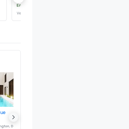
Entidad certificante:
DEKRA Certification, Inc.
Vence el: 25/9/2026
nue
Promote your venue
ngton
, DC
Hotel de lujo en
Washington
, DC