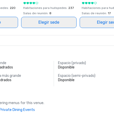
spedes
:
220
Habitaciones para huéspedes
:
237
Habitaciones para hu
Salas de reunión
:
8
Salas de reunión
:
17
e
Elegir sede
Elegir s
ande
Espacio (privado)
uadrados
Disponible
a más grande
Espacio (semi-privado)
adrados
Disponible
ring menus for this venue.
Private Dining Events