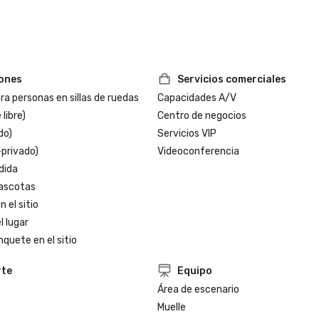
iones
Servicios comerciales
a personas en sillas de ruedas
Capacidades A/V
 libre)
Centro de negocios
do)
Servicios VIP
-privado)
Videoconferencia
dida
ascotas
 el sitio
l lugar
nquete en el sitio
rte
Equipo
Área de escenario
Muelle