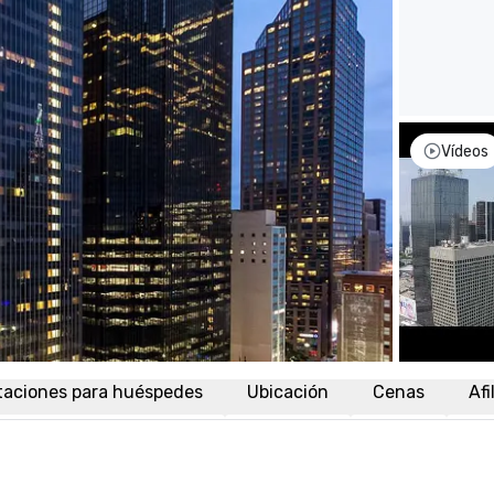
Vídeos
taciones para huéspedes
Ubicación
Cenas
Afi