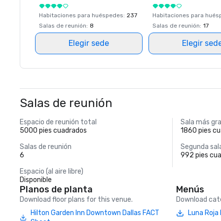
Habitaciones para huéspedes
:
237
Habitaciones para hué
Salas de reunión
:
8
Salas de reunión
:
17
Elegir sede
Elegir sed
Salas de reunión
Espacio de reunión total
Sala más gr
5000 pies cuadrados
1860 pies c
Salas de reunión
Segunda sal
6
992 pies cu
Espacio (al aire libre)
Disponible
Planos de planta
Menús
Download floor plans for this venue.
Download cate
Hilton Garden Inn Downtown Dallas FACT
Luna Roja 