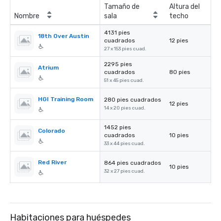
Tamaño de
Altura del
Nombre
sala
techo
4131 pies
18th Over Austin
cuadrados
12 pies
27 x 153 pies cuad.
2295 pies
Atrium
cuadrados
80 pies
51 x 45 pies cuad.
HGI Training Room
280 pies cuadrados
12 pies
14 x 20 pies cuad.
1452 pies
Colorado
cuadrados
10 pies
33 x 44 pies cuad.
Red River
864 pies cuadrados
10 pies
32 x 27 pies cuad.
Habitaciones para huéspedes