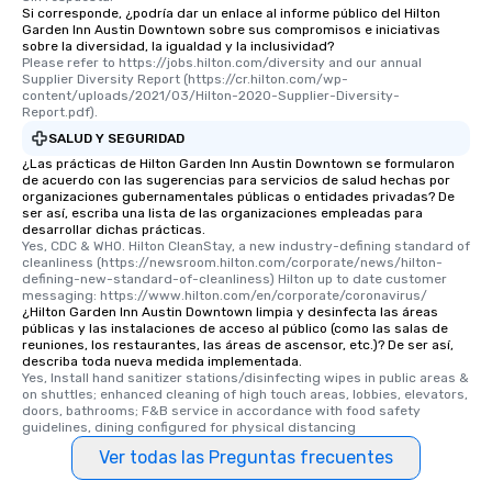
Si corresponde, ¿podría dar un enlace al informe público del Hilton
Garden Inn Austin Downtown sobre sus compromisos e iniciativas
sobre la diversidad, la igualdad y la inclusividad?
Please refer to https://jobs.hilton.com/diversity and our annual 
Supplier Diversity Report (https://cr.hilton.com/wp-
content/uploads/2021/03/Hilton-2020-Supplier-Diversity-
Report.pdf).
SALUD Y SEGURIDAD
¿Las prácticas de Hilton Garden Inn Austin Downtown se formularon
de acuerdo con las sugerencias para servicios de salud hechas por
organizaciones gubernamentales públicas o entidades privadas? De
ser así, escriba una lista de las organizaciones empleadas para
desarrollar dichas prácticas.
Yes, CDC & WHO. Hilton CleanStay, a new industry-defining standard of 
cleanliness (https://newsroom.hilton.com/corporate/news/hilton-
defining-new-standard-of-cleanliness) Hilton up to date customer 
messaging: https://www.hilton.com/en/corporate/coronavirus/
¿Hilton Garden Inn Austin Downtown limpia y desinfecta las áreas
públicas y las instalaciones de acceso al público (como las salas de
reuniones, los restaurantes, las áreas de ascensor, etc.)? De ser así,
describa toda nueva medida implementada.
Yes, Install hand sanitizer stations/disinfecting wipes in public areas & 
on shuttles; enhanced cleaning of high touch areas, lobbies, elevators, 
doors, bathrooms; F&B service in accordance with food safety 
guidelines, dining configured for physical distancing
Ver todas las Preguntas frecuentes