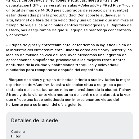
•Grupos corporativos y reuniones ejecutivas: nuestra «Sala de 
capacitación HGI» y las versátiles salas «Colorado» y «Red River» (con 
un total de más de 14 000 pies cuadrados de espacio para eventos) 
están diseñadas para la productividad. Con soporte audiovisual in 
situ, Internet de fibra de alta velocidad y una ubicación que minimiza el 
tiempo de viaje a los principales centros tecnológicos y al Capitolio del 
Estado, nos aseguramos de que su equipo se mantenga concentrado 
y conectado.

• Grupos de giras y entretenimiento: entendemos la logística única de 
la industria del entretenimiento. Ubicado cerca del Moody Center y los 
locales de música en vivo de Red River, ofrecemos una logística de 
aparcacoches simplificada, proximidad a los mejores restaurantes 
nocturnos de la ciudad y habitaciones tranquilas y «elevadas» 
diseñadas para recuperarse después del espectáculo.

• Bloques sociales y grupos de bodas: brinde a sus invitados la mejor 
experiencia de «Austin». Nuestra ubicación sitúa a su grupo a poca 
distancia de los restaurantes más emblemáticos de la ciudad, Rainey 
Street, y de la vibrante vida nocturna del centro de la ciudad, a la vez 
que ofrece una base sofisticada con impresionantes vistas del 
horizonte para su brunch del día siguiente.
Detalles de la sede
Cadena
Hilton