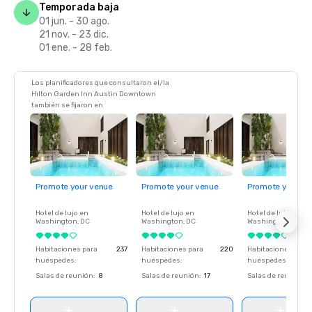
Temporada baja
01 jun. - 30 ago.
21 nov. - 23 dic.
01 ene. - 28 feb.
Los planificadores que consultaron el/la
Hilton Garden Inn Austin Downtown
también se fijaron en
Promote your venue
Promote your venue
Promote your ve
Hotel de lujo en
Hotel de lujo en
Hotel de lujo en
Washington
, DC
Washington
, DC
Washington
, DC
Habitaciones para
237
Habitaciones para
220
Habitaciones para
huéspedes
:
huéspedes
:
huéspedes
:
Salas de reunión
:
8
Salas de reunión
:
17
Salas de reunión
: