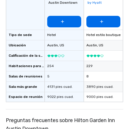
Austin Downtown
by Hyatt
favorites
Tipo de sede
Hotel
Hotel estilo boutique
Ubicación
Austin
, US
Austin
, US
Calificación de la sede
Habitaciones para huéspedes
254
229
Salas de reuniones
5
8
Sala más grande
4131 pies cuad.
3890 pies cuad.
Espacio de reunión
9022 pies cuad.
9000 pies cuad.
Preguntas frecuentes sobre Hilton Garden Inn
Austin Downtown