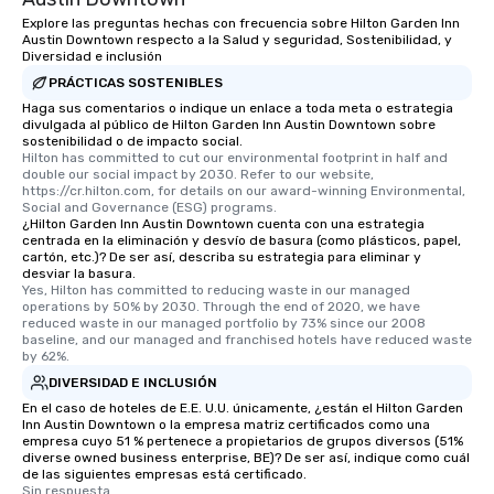
Explore las preguntas hechas con frecuencia sobre Hilton Garden Inn
Austin Downtown respecto a la Salud y seguridad, Sostenibilidad, y
Diversidad e inclusión
PRÁCTICAS SOSTENIBLES
Haga sus comentarios o indique un enlace a toda meta o estrategia
divulgada al público de Hilton Garden Inn Austin Downtown sobre
sostenibilidad o de impacto social.
Hilton has committed to cut our environmental footprint in half and 
double our social impact by 2030. Refer to our website, 
https://cr.hilton.com, for details on our award-winning Environmental, 
Social and Governance (ESG) programs.
¿Hilton Garden Inn Austin Downtown cuenta con una estrategia
centrada en la eliminación y desvío de basura (como plásticos, papel,
cartón, etc.)? De ser así, describa su estrategia para eliminar y
desviar la basura.
Yes, Hilton has committed to reducing waste in our managed 
operations by 50% by 2030. Through the end of 2020, we have 
reduced waste in our managed portfolio by 73% since our 2008 
baseline, and our managed and franchised hotels have reduced waste 
by 62%.
DIVERSIDAD E INCLUSIÓN
En el caso de hoteles de E.E. U.U. únicamente, ¿están el Hilton Garden
Inn Austin Downtown o la empresa matriz certificados como una
empresa cuyo 51 % pertenece a propietarios de grupos diversos (51%
diverse owned business enterprise, BE)? De ser así, indique como cuál
de las siguientes empresas está certificado.
Sin respuesta.