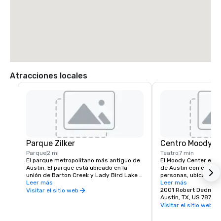
Atracciones locales
Parque Zilker
Centro Moody
Parque
2 mi
Teatro
7 min
El parque metropolitano más antiguo de 
El Moody Center es el 
Austin. El parque está ubicado en la 
de Austin con capaci
unión de Barton Creek y Lady Bird Lake y 
personas, ubicado en 
comprende más de 350 acres de tierra 
Leer más
Universidad de Texas
Leer más
de propiedad pública. El parque sirve 
2022, este moderno l
2001 Robert Dedman 
Visitar el sitio web
como centro de muchas actividades 
de 150 eventos al año,
Austin, TX, US 78712
recreativas e incluye importantes 
conciertos, baloncest
Visitar el sitio web
instalaciones y servicios, como la piscina 
Longhorns, comedias
Barton Springs, el jardín botánico Zilker, 
familiares. Con un di