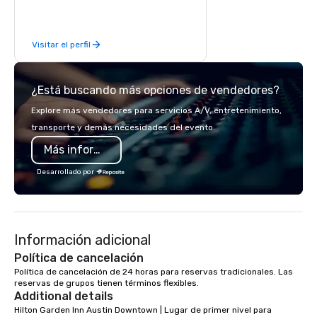
event is a Gala, Fund Rasier,
Corporate Event, Association
Conference, Government Seminar, or
Visitar el perfil
Multi-stage Festival Production; we
strive to ensure we meet your
standards at your budget level. Our
¿Está buscando más opciones de vendedores?
number one goal is for our clients to
effectively communicate their vision
Explore más vendedores para servicios A/V, entretenimiento,
in the way they want it delivered – an
transporte y demás necesidades del evento.
Ideal Event.
Más información
Desarrollado por
Información adicional
Política de cancelación
Política de cancelación de 24 horas para reservas tradicionales. Las 
reservas de grupos tienen términos flexibles.
Additional details
Hilton Garden Inn Austin Downtown | Lugar de primer nivel para 